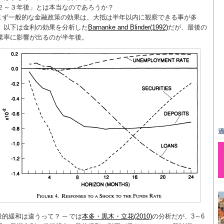
２～３年後」とは本当なのであろうか？
まず一般的な金融政策の効果は、大抵は半年以内に観察できる事が多
。以下は金利の効果を分析した
Barnanke and Blinder(1992)
だが、最後の
業率に影響が出るのが半年後。
過
量的緩和は違うって？ ─ では
本多・黒木・立花(2010)
の分析だが、3～6