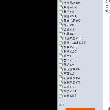
か
携帯電話
(94)
と
政治
(457)
減
数学
(45)
書評
(221)
朝鮮半島
(60)
歴史
(96)
災害
(19)
犯罪
(82)
環境問題
(136)
確率・統計
(158)
社会
(586)
科学
(165)
航空
(112)
芸術
(11)
英語
(24)
表現規制
(99)
言葉
(17)
記事整理
(5)
財政問題
(71)
資源
(72)
軍事
(101)
金融
(263)
AD