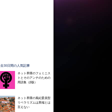
去30日間の人気記事
ネット界隈のフェミニス
トとそのアンチのための
用語集（β版）
ネット界隈の風紀委員型
リベラリズムは異端とは
言えない