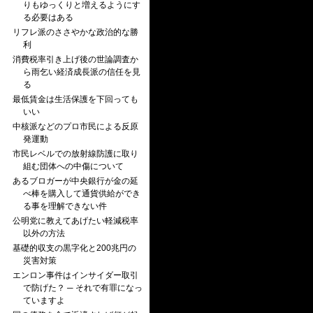
りもゆっくりと増えるようにす
る必要はある
リフレ派のささやかな政治的な勝
利
消費税率引き上げ後の世論調査か
ら雨乞い経済成長派の信任を見
る
最低賃金は生活保護を下回っても
いい
中核派などのプロ市民による反原
発運動
市民レベルでの放射線防護に取り
組む団体への中傷について
あるブロガーが中央銀行が金の延
べ棒を購入して通貨供給ができ
る事を理解できない件
公明党に教えてあげたい軽減税率
以外の方法
基礎的収支の黒字化と200兆円の
災害対策
エンロン事件はインサイダー取引
で防げた？ ─ それで有罪になっ
ていますよ