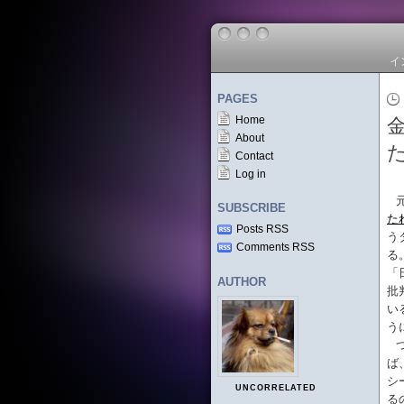
イ
PAGES
Home
About
Contact
Log in
SUBSCRIBE
た
Posts RSS
う
Comments RSS
る
「
AUTHOR
批
い
う
ば
シ
UNCORRELATED
る