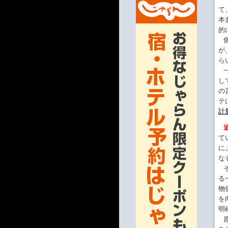
て
本
的
が
ら
し
の
テ
計
追
て
に
な
る
物
を
明