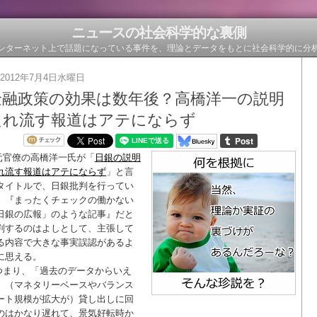
ニュースの社会科学的な裏側
ンターネット上で話題になっている事件を、理論とデータをもとに社会科学的に分
2012年7月4日水曜日
金融政策の効果は数年後？高橋洋一の説明
たれ流す報道はアテにならず
元官僚の高橋洋一氏が「
日銀の説明
れ流す報道はアテにならず
」と言
タイトルで、日銀批判を行ってい
。『まったくチェックの働かない
日銀の広報」のような記事』だと
判するのはよしとして、主張して
る内容で大きな事実誤認があるよ
に思える。
つまり、「過去のデータからいえ
、（マネタリーベースやバランス
ート規模が拡大が）貸し出しに回
のはかなり遅れて、景気好転時か