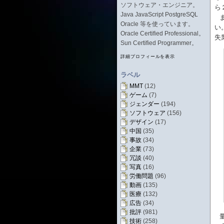
ソフトウェア・エンジニア。
ら
Java JavaScript PostgreSQL
Oracle 等を使っています。
い
Oracle Certified Professional。
失
Sun Certified Programmer。
詳細プロフィールを表示
ラベル
MMT
(12)
ゲーム
(7)
ジェンダー
(194)
ソフトウェア
(156)
デザイン
(17)
中国
(35)
事故
(34)
企業
(73)
冗談
(40)
写真
(16)
労働問題
(96)
動画
(135)
医療
(132)
広告
(34)
批評
(981)
技術
(258)