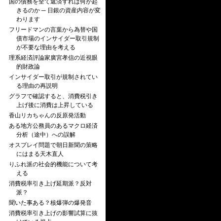
国の債務を全て返済すれば何が起
きるのか ─ 日銀の資産内容が変
わります
フリードマンの言葉から為替や国
債市場のインサイダー取引規制
が不要な理由を考える
理系経済評論家廣宮孝信の近視眼
的財政論
インサイダー取引が規制されてい
る理由の再説明
グラフで確認すると、消費税引き
上げ後に消費は上昇している
香山リカちゃんの反原発活動
ある地方公務員のあるマクロ経済
分析（途中）への誤解
オスプレイ問題で朝日新聞の策略
にはまる天木直人
りふれ派の社会的機能について考
える
消費税率引き上げ延期派？反対
派？
聞いた事ある？核爆弾の爆発音
消費税率引き上げの影響試算に抜