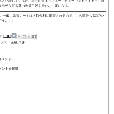
ると結論しているが、現在の日本もマネー・ビューであるとすると、日
は有効な従来型の政策手段を持たない事になる。
1
一般に為替レートは名目金利に影響されるので、この部分も常識的と
言えない。
刻:
16:00
ラベル:
金融
,
批評
 コメント:
メントを投稿