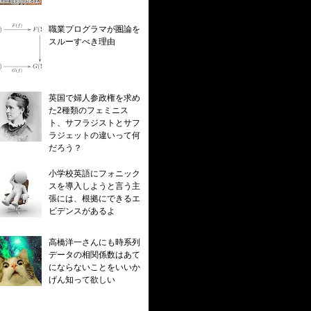
職業プログラマが圏論を
スルーすべき理由
英国で婦人参政権を求め
た2種類のフェミニス
ト、サフラジストとサフ
ラジェットの違いって何
だろう？
小学校英語にフォニック
スを導入しようと言う主
張には、根拠にできるエ
ビデンスがあるよ
高橋洋一さんにも時系列
データの相関係数はあて
にならないことをいいか
げん知って欲しい