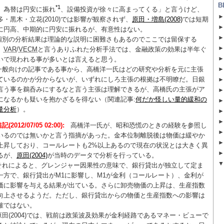
B
*1
、為替は円安に振れ
、設備投資が徐々に高まってくる」と言うけど、
多・黒木・立花(2010)では影響が観察されず、
原田・増島(2008)
では短期
に円高、中期的に円安に振れるが、有意性はない。
個別の分析結果は理論的な説明に困難さもあるのでここでは留保する
、
VAR
/
VECM
と言うありふれた分析手法では、金融政策の効果は半年ぐ
いで現われる事が多いとは言えると思う。
一般向けの記事である事から、高橋洋一氏はどの研究や分析を元に主張
ているのかが分からないが、いずれにしろ主張の根拠は不明瞭だ。日銀
言う事を鵜呑みにするなと言う主張は理解できるが、高橋氏の主張がア
になるかも疑いを抱かざるを得ない（関連記事:
何だか怪しい量的緩和の
量分析
）。
記(2012/07/05 02:00):
高橋洋一氏が、昭和恐慌のときの経験を参照し
いるのでは無いかと言う指摘があった。金本位制離脱後は物価は緩やか
上昇しており、コールレートも2%以上あるので現在の状況とは大きく異
るが、
原田(2004)
が当時のデータで分析を行っている。
それによると、グレンジャー因果性の意味で、銀行貸出が独立して定ま
一方で、銀行貸出がM1に影響し、M1が金利（コールレート）、金利が
価に影響を与える結果が出ている。さらに卸売物価の上昇は、生産指数
向上させるようだ。ただし、銀行貸出からの物価と生産指数への影響は
確ではない。
原田(2004)では、戦前は政策波及効果が金利経路であるマネー・ビューで