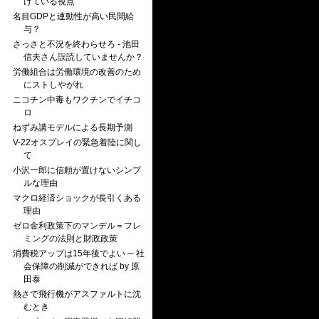
けている視点
名目GDPと連動性が高い民間給
与？
さっさと不況を終わらせろ - 池田
信夫さん誤読していませんか？
労働組合は労働環境の改善のため
にストしやがれ
ニコチン中毒もワクチンでイチコ
ロ
ねずみ講モデルによる長期予測
V-22オスプレイの緊急着陸に関し
て
小沢一郎に信頼が置けないシンプ
ルな理由
マクロ経済ショックが長引くある
理由
ゼロ金利政策下のマンデル＝フレ
ミングの法則と財政政策
消費税アップは15年後でよい ─ 社
会保障の削減ができれば by 原
田泰
熱さで飛行機がアスファルトに沈
むとき