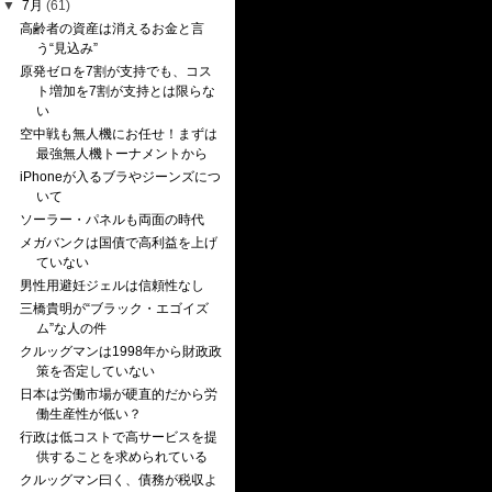
▼
7月
(61)
高齢者の資産は消えるお金と言
う“見込み”
原発ゼロを7割が支持でも、コス
ト増加を7割が支持とは限らな
い
空中戦も無人機にお任せ！まずは
最強無人機トーナメントから
iPhoneが入るブラやジーンズにつ
いて
ソーラー・パネルも両面の時代
メガバンクは国債で高利益を上げ
ていない
男性用避妊ジェルは信頼性なし
三橋貴明が“ブラック・エゴイズ
ム”な人の件
クルッグマンは1998年から財政政
策を否定していない
日本は労働市場が硬直的だから労
働生産性が低い？
行政は低コストで高サービスを提
供することを求められている
クルッグマン曰く、債務が税収よ