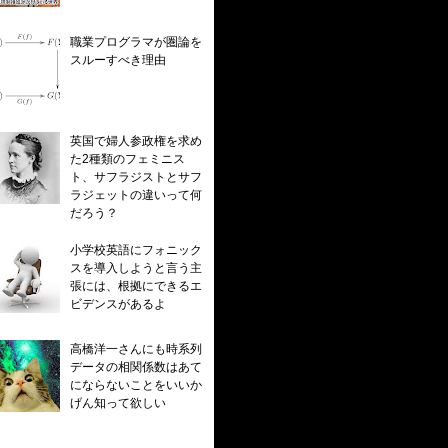
職業プログラマが圏論を
スルーすべき理由
英国で婦人参政権を求め
た2種類のフェミニス
ト、サフラジストとサフ
ラジェットの違いって何
だろう？
小学校英語にフォニック
スを導入しようと言う主
張には、根拠にできるエ
ビデンスがあるよ
高橋洋一さんにも時系列
データの相関係数はあて
にならないことをいいか
げん知って欲しい