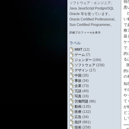
弱
ソフトウェア・エンジニア。
悪
Java JavaScript PostgreSQL
Oracle 等を使っています。
い
Oracle Certified Professional。
で
Sun Certified Programmer。
務
詳細プロフィールを表示
器
ケ
ラベル
で
MMT
(12)
的
ゲーム
(7)
る
ジェンダー
(194)
ソフトウェア
(156)
デザイン
(17)
的
中国
(35)
の
事故
(34)
知
企業
(73)
そ
冗談
(40)
や
写真
(16)
て
労働問題
(96)
が
動画
(135)
医療
(132)
ど
広告
(34)
し
批評
(981)
技術
(258)