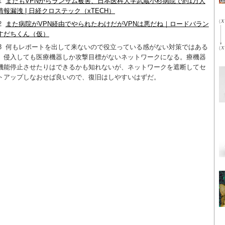
1
またもVPNからランサム被害、日本医科大学武蔵小杉病院で約1万人
情報漏洩 | 日経クロステック（xTECH）
2
また病院がVPN経由でやられたわけだがVPNは悪だね｜ロードバラン
すだちくん（仮）
3
何もレポートを出して来ないので役立っている感がない対策ではある
、侵入しても医療機器しか攻撃目標がないネットワークになる。療機器
機能停止させたりはできるかも知れないが、ネットワークを遮断してセ
トアップしなおせば良いので、復旧はしやすいはずだ。