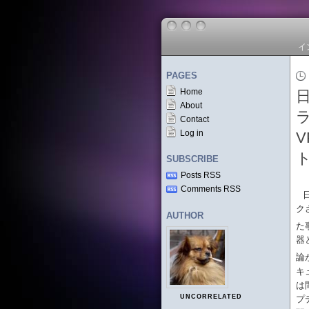
イ
PAGES
Home
About
Contact
Log in
SUBSCRIBE
Posts RSS
Comments RSS
ク
AUTHOR
た
器
論
キ
は
UNCORRELATED
プ