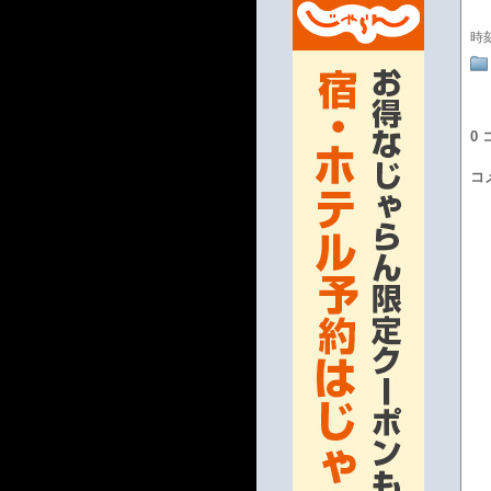
時
0
コ