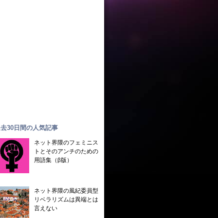
去30日間の人気記事
ネット界隈のフェミニス
トとそのアンチのための
用語集（β版）
ネット界隈の風紀委員型
リベラリズムは異端とは
言えない