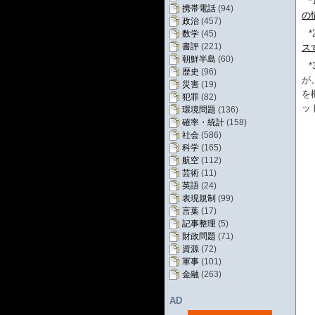
*
携帯電話
(94)
の
政治
(457)
*
数学
(45)
書評
(221)
ス
朝鮮半島
(60)
*
歴史
(96)
が
災害
(19)
を
犯罪
(82)
ッ
環境問題
(136)
確率・統計
(158)
社会
(586)
科学
(165)
航空
(112)
芸術
(11)
英語
(24)
表現規制
(99)
言葉
(17)
記事整理
(5)
財政問題
(71)
資源
(72)
軍事
(101)
金融
(263)
AD