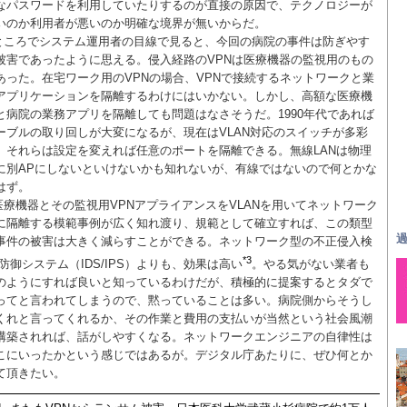
なパスワードを利用していたりするのが直接の原因で、テクノロジーが
いのか利用者が悪いのか明確な境界が無いからだ。
ところでシステム運用者の目線で見ると、今回の病院の事件は防ぎやす
被害であったように思える。侵入経路のVPNは医療機器の監視用のもの
あった。在宅ワーク用のVPNの場合、VPNで接続するネットワークと業
アプリケーションを隔離するわけにはいかない。しかし、高額な医療機
と病院の業務アプリを隔離しても問題はなさそうだ。1990年代であれば
ーブルの取り回しが大変になるが、現在はVLAN対応のスイッチが多彩
、それらは設定を変えれば任意のポートを隔離できる。無線LANは物理
に別APにしないといけないかも知れないが、有線ではないので何とかな
はず。
医療機器とその監視用VPNアプライアンスをVLANを用いてネットワーク
に隔離する模範事例が広く知れ渡り、規範として確立すれば、この類型
過
事件の被害は大きく減らすことができる。ネットワーク型の不正侵入検
*3
/防御システム（IDS/IPS）よりも、効果は高い
。やる気がない業者も
のようにすれば良いと知っているわけだが、積極的に提案するとタダで
ってと言われてしまうので、黙っていることは多い。病院側からそうし
くれと言ってくれるか、その作業と費用の支払いが当然という社会風潮
構築されれば、話がしやすくなる。ネットワークエンジニアの自律性は
こにいったかという感じではあるが。デジタル庁あたりに、ぜひ何とか
て頂きたい。