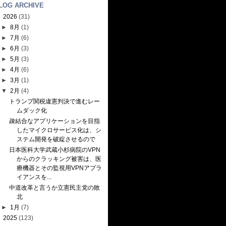
LOG ARCHIVE
▼
2026
(31)
►
8月
(1)
►
7月
(6)
►
6月
(3)
►
5月
(3)
►
4月
(6)
►
3月
(1)
▼
2月
(4)
トランプ関税違憲判決で進むレー
ムダック化
疎結合なアプリケーションを目指
したマイクロサービス化は、シ
ステム開発を破綻させるので
日本医科大学武蔵小杉病院のVPN
からのクラッキング被害は、医
療機器とその監視用VPNアプラ
イアンスを...
中道改革と言うか立憲民主党の敗
北
►
1月
(7)
►
2025
(123)