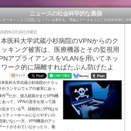
ニュースの社会科学的な裏側
ンターネット上で話題になっている事件を、理論とデータをもとに社会科学的に分
2026年2月16日月曜日
日本医科大学武蔵小杉病院のVPNからのク
ラッキング被害は、医療機器とその監視用
VPNアプライアンスをVLANを用いてネッ
トワーク的に隔離すればたぶん防げたよ
日本医科大学武蔵小杉病院がクラッ
されランサムウェアの被害にあっ
*1
事件
だが、侵入経路がまたVPN機
とあって、VPNの是非を巡って議
*2
が起きている
。経験的にVPNはセ
ュリティーホールになりやすいの
間違いない一方、VPN機器のアッ
デートがされていなかったり、脆