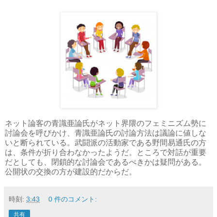
ネット論客の青識亜論氏がネット界隈のフェミニズム勢に
討論会を呼びかけ、青識亜論氏の討論方法は議論に値しな
いと断られている。武闘派の活動家である野間易通氏の方
は、条件が折り合わなかったようだ。ところで対話が重要
だとしても、閉鎖的な討論会であるべきかは疑問がある。
公開状の交換の方が建設的だからだ。
時刻:
3:43
0 件のコメント:
共有