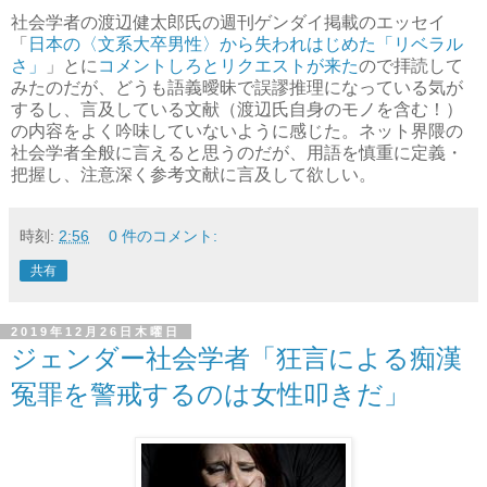
社会学者の渡辺健太郎氏の週刊ゲンダイ掲載のエッセイ
「
日本の〈文系大卒男性〉から失われはじめた「リベラル
さ」
」とに
コメントしろとリクエストが来た
ので拝読して
みたのだが、どうも語義曖昧で誤謬推理になっている気が
するし、言及している文献（渡辺氏自身のモノを含む！）
の内容をよく吟味していないように感じた。ネット界隈の
社会学者全般に言えると思うのだが、用語を慎重に定義・
把握し、注意深く参考文献に言及して欲しい。
時刻:
2:56
0 件のコメント:
共有
2019年12月26日木曜日
ジェンダー社会学者「狂言による痴漢
冤罪を警戒するのは女性叩きだ」