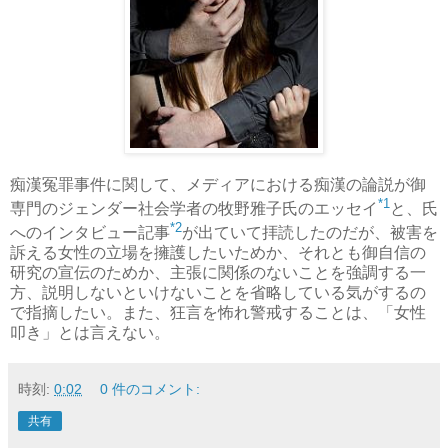
痴漢冤罪事件に関して、メディアにおける痴漢の論説が御
*1
専門のジェンダー社会学者の牧野雅子氏のエッセイ
と、氏
*2
へのインタビュー記事
が出ていて拝読したのだが、被害を
訴える女性の立場を擁護したいためか、それとも御自信の
研究の宣伝のためか、主張に関係のないことを強調する一
方、説明しないといけないことを省略している気がするの
で指摘したい。また、狂言を怖れ警戒することは、「女性
叩き」とは言えない。
時刻:
0:02
0 件のコメント:
共有