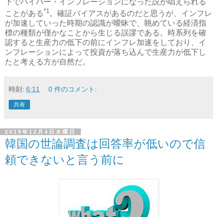
下でハイパー・インフレーションになった説が唱えられる
*1
ことがある
。確証バイアスがあるのだと思うが、インフレ
が加速していった時期の認識が曖昧で、眺めている経済指
標の種類が僅かなことから生じる誤謬である。時系列を確
認すると生産力の低下の前にインフレ加速をしており、イ
ンフレーションによって投資が落ち込んで生産力が低下し
たと考える方が自然だ。
時刻:
6:11
0 件のコメント:
共有
2019年12月4日水曜日
韓国の世論調査は回答率が低いので信
頼できないと言う前に