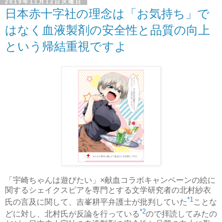
2019年11月12日火曜日
日本赤十字社の理念は「お気持ち」で
はなく血液製剤の安全性と品質の向上
という帰結重視ですよ
「宇崎ちゃんは遊びたい」×献血コラボキャンペーンの絵に
関するシェイクスピアを専門とする文学研究者の北村紗衣
*1
氏の言及に関して、吉峯耕平弁護士が批判していた
ことな
*2
どに対し、北村氏が反論を行っている
ので拝読してみたの