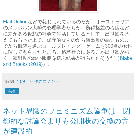
Mail Online
などで報じられているのだが、オーストラリア
のメルボルン大学の心理学者たちが、所得格差の程度など
に差がある仮想の社会で生活しているとして、出世欲を答
えてもらった上で、保守的なものから露出度の高いものま
でから服装を選ぶロールプレイング・ゲームを300名の女性
に演じてもらったところ、格差社会にある方が出世欲が強
く、露出度の高い服装を選ぶ結果が得られたそうだ（
Blake
and Brooks (2019)
）。
時刻:
4:59
0 件のコメント:
共有
ネット界隈のフェミニズム論争は、閉
鎖的な討論会よりも公開状の交換の方
が建設的