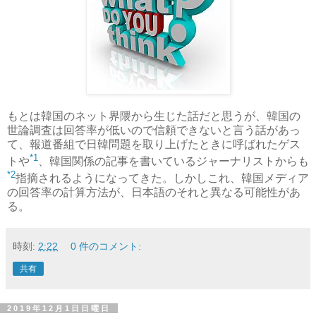
もとは韓国のネット界隈から生じた話だと思うが、韓国の
世論調査は回答率が低いので信頼できないと言う話があっ
て、報道番組で日韓問題を取り上げたときに呼ばれたゲス
*1
トや
、韓国関係の記事を書いているジャーナリストからも
*2
指摘されるようになってきた。しかしこれ、韓国メディア
の回答率の計算方法が、日本語のそれと異なる可能性があ
る。
時刻:
2:22
0 件のコメント:
共有
2019年12月1日日曜日