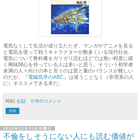
電気なくして生活が成り立たたず、マンガやアニメを見る
と電気を使って戦うキャラクターが数多くいる現代社会、
電気について教科書をガリガリ読むほどでは無い程度に緩
く興味関心を持っている人は多いと思う。そういう初学者
未満の人々向けの本と言うのは質と量のバランスが難しい
のだが、『
電磁気学のABC
』は迷うことなく（非理系の人
に）オススメできる本だ。
時刻:
4:02
0 件のコメント:
共有
2019年12月30日月曜日
不倫をしそうにない人にも読む価値が