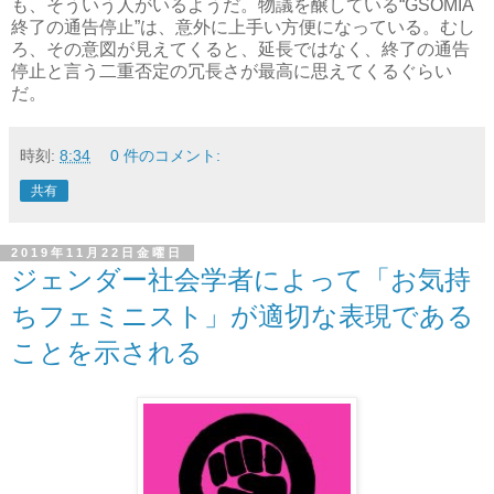
も、そういう人がいるようだ。物議を醸している“GSOMIA
終了の通告停止”は、意外に上手い方便になっている。むし
ろ、その意図が見えてくると、延長ではなく、終了の通告
停止と言う二重否定の冗長さが最高に思えてくるぐらい
だ。
時刻:
8:34
0 件のコメント:
共有
2019年11月22日金曜日
ジェンダー社会学者によって「お気持
ちフェミニスト」が適切な表現である
ことを示される