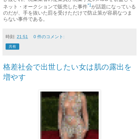
*1
ネット・オークションで販売した事件
が話題になっている
のだが、手を抜いた罰を受けただけで防止策が容易なつま
らない事件である。
時刻:
21:51
0 件のコメント:
共有
格差社会で出世したい女は肌の露出を
増やす