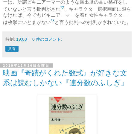
ーは、所謂ビキニアーマーのような露出度の高い格好をし
*2
ていないと言う批判がされ
、キャラクター選択画面に限ら
なければ、今でもビキニアーマーを着た女性キャラクター
*3
は枚挙にいとまがない
と言う批判への批判がされていた。
時刻:
19:08
0 件のコメント:
共有
2019年12月20日金曜日
映画『奇蹟がくれた数式』が好きな文
系は読むしかない『連分数のふしぎ』