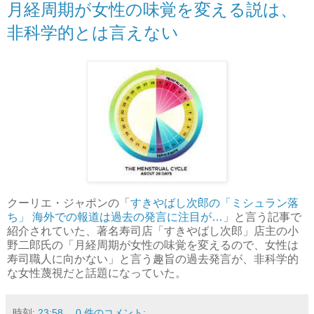
月経周期が女性の味覚を変える説は、
非科学的とは言えない
クーリエ・ジャポンの「
すきやばし次郎の「ミシュラン落
ち」 海外での報道は過去の発言に注目が…
」と言う記事で
紹介されていた、著名寿司店「すきやばし次郎」店主の小
野二郎氏の「月経周期が女性の味覚を変えるので、女性は
寿司職人に向かない」と言う趣旨の過去発言が、非科学的
な女性蔑視だと話題になっていた。
時刻:
23:58
0 件のコメント: