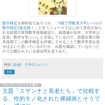
数学検定
を御存知であろうか。「
9歳で理数系大卒レベルの
数学検定1級合格！
」と言うニュースではじめて存在が知ら
れる程度の実用数学技能検定だ。経団連が近年、大学生は
全員、数学を学ぶべしと主張しているので、加盟企業の新
卒採用でこの数学検定を評価してやることで数学学習を促
せばよいと思っているのだが、出題を確認していなかった
ので公開されている過去問を見てみた。
時刻:
10:48
0 件のコメント:
共有
2019年12月16日月曜日
主題「スザンナと長老たち」で比較す
る、性的モノ化された裸婦画とそうで