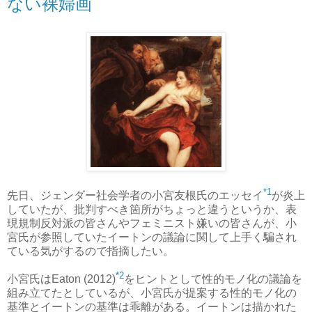
ない裸婦画
*1
先日、ジェンダー社会学者の小宮友根氏のエッセイ
が炎上
していたが、批判すべき箇所がちょっと違うというか、表
現規制反対派の皆さんやフェミニスト嫌いの皆さんが、小
宮氏が参照していたイートンの議論に関して上手く騙され
ている気がするので指摘したい。
*2
小宮氏はEaton (2012)
をヒントとして性的モノ化の議論を
組み立てたとしているが、小宮氏が提案する性的モノ化の
基準とイートンの基準は乖離がある。イートンは描かれた