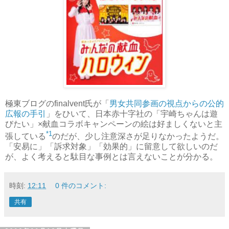
極東ブログのfinalvent氏が「
男女共同参画の視点からの公的
広報の手引
」をひいて、日本赤十字社の「宇崎ちゃんは遊
びたい」×献血コラボキャンペーンの絵は好ましくないと主
*1
張している
のだが、少し注意深さが足りなかったようだ。
「安易に」「訴求対象」「効果的」に留意して欲しいのだ
が、よく考えると駄目な事例とは言えないことが分かる。
時刻:
12:11
0 件のコメント:
共有