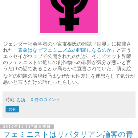
ジェンダー社会学者の小宮友根氏の雑誌『世界』に掲載さ
れた「
表象はなぜフェミニズムの問題になるのか
」と言う
エッセイがウェブで公開されたのだが、そこでネット界隈
のフェミニストの近年の創作物への非難が気分が悪いと言
うだけの話であることが高らかに宣言されていた。萌え絵
*1
などの問題の表現物
はなぜか女性差別を連想をして気分が
悪いと言うだけの話だったらしい。
時刻:
2:45
0 件のコメント:
共有
2019年11月17日日曜日
フェミニストはリバタリアン論客の青