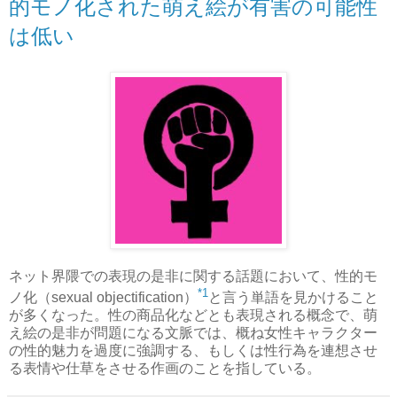
的モノ化された萌え絵が有害の可能性
は低い
ネット界隈での表現の是非に関する話題において、性的モ
*1
ノ化（sexual objectification）
と言う単語を見かけること
が多くなった。性の商品化などとも表現される概念で、萌
え絵の是非が問題になる文脈では、概ね女性キャラクター
の性的魅力を過度に強調する、もしくは性行為を連想させ
る表情や仕草をさせる作画のことを指している。