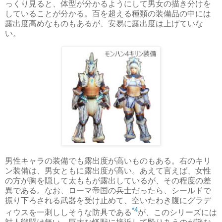
っくり見ると、体型が分かるようにして男女の描き分けを
していることが分かる。百を超える種類の装備品の中には
露出度高めなものもあるが、安易に露出度は上げていな
い。
男性キャラの装備でも露出度が高いものもある。右のキリ
ン装備は、男女ともに露出度が高い。あえて言えば、女性
の方が胸を隠して太ももが露出しているが、その程度の差
異である。なお、ローマ帝国の兵士だったら、シールドで
振り下ろされる武器を受け止めて、空いたわき腹にグラデ
*4
ィウスを一刺ししそうな防具である
が、このシリーズには