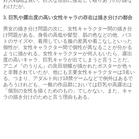
対人戦闘は無い。巨大な怪獣に接近して殴りあうのが謎な
わけだが。
3. 巨乳や露出度の高い女性キャラの存在は描き分けの都合
男女の描き分け問題の次に、女性キャラクター間の描き分
け問題がある。身長の高低や髪型、肌の色などの他、バス
トのサイズや、着用している服の差異や着こなしといった
個性が、女性キャラクター間で個性が異なることが分かる
ように描かれる。女性キャラクターが何人もいたら、露出
度の高いキャラ、巨乳キャラが出てしまうと言うことだ。
アニメ『のうりん』の良田胡蝶が描かれたポスターが色々
と非難されていたが、他にも主要女性キャラクターは3名い
る。つまり、アダルト向け18禁ゲームなどで例外はあるで
あろうけれども、一般の作品群においては巨乳や高露出は
「個別の女性を描くためのもの」でしかない。また、キャ
ラの描き分けのためと言う理由もある。