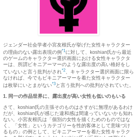
ジェンダー社会学者小宮友根氏が挙げた女性キャラクター
*1
の理由のない露出表現の例
に対して、koshian氏から最近
のゲームのキャラクター選択画面における女性キャラクタ
ーは、所謂ビキニアーマーのような露出度の高い格好をし
*2
ていないと言う批判がされ
、キャラクター選択画面に限ら
なければ、今でもビキニアーマーを着た女性キャラクター
*3
は枚挙にいとまがない
と言う批判への批判がされていた。
1. 同一の作品世界に、露出度が高い女性も低いのもいる
さて、koshian氏の主張そのものはさすがに無理があるわけ
だが、koshian氏が感じた違和感は間違っていないかも知れ
ない。
小宮友根氏は「個別の女性を描くためのものではな
く、「女性」というカテゴリーを性的客体として意味づけ
るもの」の例として、ビキニアーマーを着た女性キャラク