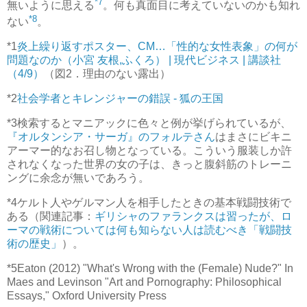
*7
無いように思える
。何も真面目に考えていないのかも知れ
*8
ない
。
*1
炎上繰り返すポスター、CM…「性的な女性表象」の何が
問題なのか（小宮 友根,ふくろ） | 現代ビジネス | 講談社
（4/9）
（図2．理由のない露出）
*2
社会学者とキレンジャーの錯誤 - 狐の王国
*3
検索するとマニアックに色々と例が挙げられているが、
『オルタンシア・サーガ』のフォルテさん
はまさにビキニ
アーマー的なお召し物となっている。こういう服装しか許
されなくなった世界の女の子は、きっと腹斜筋のトレーニ
ングに余念が無いであろう。
*4
ケルト人やゲルマン人を相手したときの基本戦闘技術で
ある（関連記事：
ギリシャのファランクスは習ったが、ロ
ーマの戦術については何も知らない人は読むべき「戦闘技
術の歴史」
）。
*5
Eaton (2012) "What's Wrong with the (Female) Nude?" In
Maes and Levinson "Art and Pornography: Philosophical
Essays," Oxford University Press