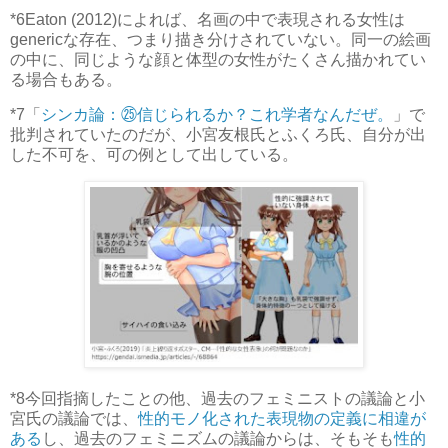
*6
Eaton (2012)によれば、名画の中で表現される女性は
genericな存在、つまり描き分けされていない。同一の絵画
の中に、同じような顔と体型の女性がたくさん描かれてい
る場合もある。
*7
「
シンカ論：㉕信じられるか？これ学者なんだぜ。
」で
批判されていたのだが、小宮友根氏とふくろ氏、自分が出
した不可を、可の例として出している。
*8
今回指摘したことの他、過去のフェミニストの議論と小
宮氏の議論では、
性的モノ化された表現物の定義に相違が
ある
し、過去のフェミニズムの議論からは、そもそも
性的