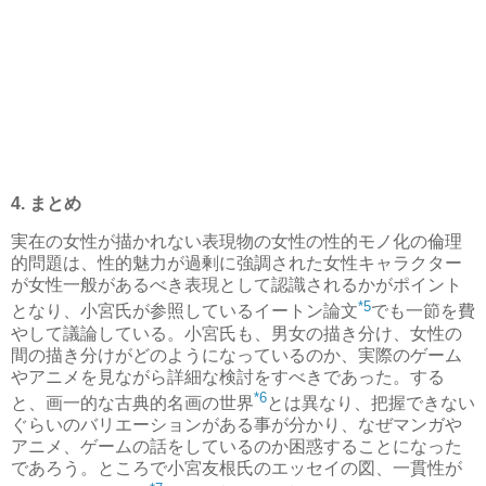
4. まとめ
実在の女性が描かれない表現物の女性の性的モノ化の倫理
的問題は、性的魅力が過剰に強調された女性キャラクター
が女性一般があるべき表現として認識されるかがポイント
*5
となり、小宮氏が参照しているイートン論文
でも一節を費
やして議論している。小宮氏も、男女の描き分け、女性の
間の描き分けがどのようになっているのか、実際のゲーム
やアニメを見ながら詳細な検討をすべきであった。する
*6
と、画一的な古典的名画の世界
とは異なり、把握できない
ぐらいのバリエーションがある事が分かり、なぜマンガや
アニメ、ゲームの話をしているのか困惑することになった
であろう。ところで小宮友根氏のエッセイの図、一貫性が