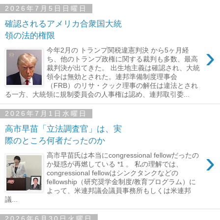
2026年7月5日日曜日
確認されるアメリカ合衆国大統
領の法的権限
›
今年2月の トランプ関税違憲判決 から5ヶ月経
ち、他のトランプ政権に関する裁判も多数、最高
裁判決が出てきた。 出生地主義は確認され、大統
領令は無効とされた。連邦準備制度理事会
（FRB）のリサ・クック理事の解任は違法とされ
る一方、大統領に規制委員会の人事権は認め、連邦取引委...
2026年7月1日水曜日
高市早苗「立法調査官」は、実
際のところ何者だったのか
›
高市早苗氏は本当にcongressional fellowだったの
か疑惑が再燃している *1 。 私の理解では、
congressional fellowはシンクタンクなどの
fellowship（研究奨学金制度/教育プログラム）に
よって、米連邦議会議員事務所もしくは米連邦
議...
2026年6月30日火曜日