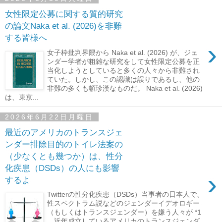
女性限定公募に関する質的研究
の論文Naka et al. (2026)を非難
する皆様へ
›
女子枠批判界隈から Naka et al. (2026) が、ジェ
ンダー学者が粗雑な研究をして女性限定公募を正
当化しようとしていると多くの人々から非難され
ていた。しかし、この認識は誤りであるし、他の
非難の多くも頓珍漢なものだ。 Naka et al. (2026)
は、東京...
2026年6月22日月曜日
最近のアメリカのトランスジェ
ンダー排除目的のトイレ法案の
（少なくとも幾つか）は、性分
化疾患（DSDs）の人にも影響
›
するよ
Twitterの性分化疾患（DSDs）当事者の日本人で、
性スペクトラム説などのジェンダーイデオロギー
（もしくはトランスジェンダー）を嫌う人々が *1
、近年成立しているアメリカのトランスジェンダ