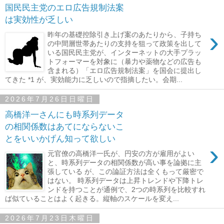
国民民主党のエロ広告規制法案
は実効性が乏しい
›
昨年の基礎控除引き上げ案のあたりから、子持ち
の中間層世帯あたりの支持を狙って政策を出して
いる国民民主党が、インターネットの大手プラッ
トフォーマーを対象に（暴力や薬物などの広告も
含まれる）「エロ広告規制法案」を国会に提出し
てきた *1 が、実効能力に乏しいので指摘したい。会期...
2026年7月26日日曜日
高橋洋一さんにも時系列データ
の相関係数はあてにならないこ
とをいいかげん知って欲しい
›
元官僚の高橋洋一氏が、円安の方が雇用がよい
と、時系列データの相関係数が高い事を論拠に主
張している が、この論証方法は全くもって厳密で
はない。 時系列データは上昇トレンドや下降トレ
ンドを持つことが通例で、2つの時系列を比較すれ
ば似ていることはよく起きる。縦軸のスケールを変え...
2026年7月23日木曜日