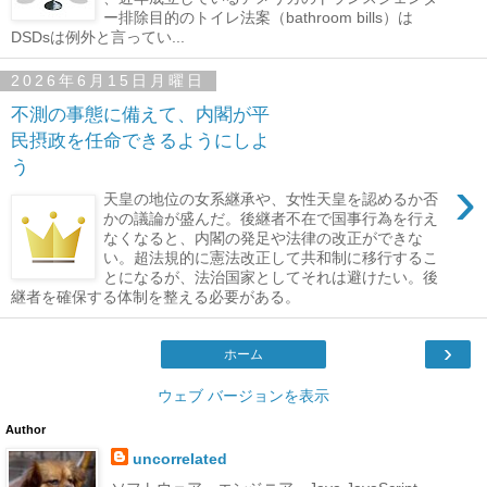
ー排除目的のトイレ法案（bathroom bills）は
DSDsは例外と言ってい...
2026年6月15日月曜日
不測の事態に備えて、内閣が平
民摂政を任命できるようにしよ
う
›
天皇の地位の女系継承や、女性天皇を認めるか否
かの議論が盛んだ。後継者不在で国事行為を行え
なくなると、内閣の発足や法律の改正ができな
い。超法規的に憲法改正して共和制に移行するこ
とになるが、法治国家としてそれは避けたい。後
継者を確保する体制を整える必要がある。
›
ホーム
ウェブ バージョンを表示
Author
uncorrelated