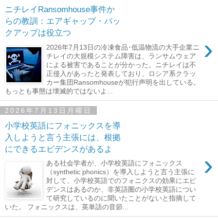
ニチレイRansomhouse事件か
らの教訓：エアギャップ・バッ
クアップは役立つ
›
2026年7月13日の冷凍食品･低温物流の大手企業ニ
チレイの大規模システム障害は、ランサムウェア
による被害であることが分かった。ニチレイは不
正侵入があったと発表しており、ロシア系クラッ
カー集団Ransomhouseが犯行声明を出している。
もっとも事態は壊滅的ではないよ...
2026年7月13日月曜日
小学校英語にフォニックスを導
入しようと言う主張には、根拠
にできるエビデンスがあるよ
›
ある社会学者が、小学校英語にフォニックス
（synthetic phonics）を導入しようと言う主張に
対して、小学校英語でのフォニクスの効果にエビ
デンスはあるのか、非英語圏の小学校英語につい
て研究しているのに聞いたことがないと指摘して
いた。 フォニックスは、英単語の音節...