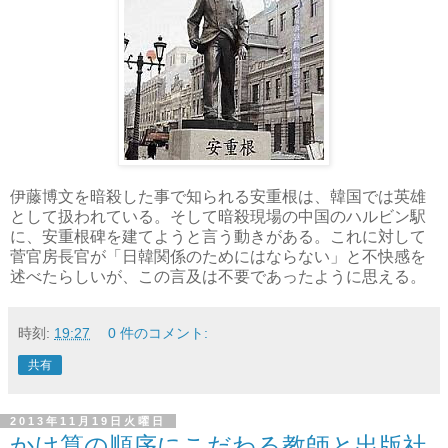
伊藤博文を暗殺した事で知られる安重根は、韓国では英雄
として扱われている。そして暗殺現場の中国のハルビン駅
に、安重根碑を建てようと言う動きがある。これに対して
菅官房長官が「日韓関係のためにはならない」と不快感を
述べたらしいが、この言及は不要であったように思える。
時刻:
19:27
0 件のコメント:
共有
2013年11月19日火曜日
かけ算の順序にこだわる教師と出版社