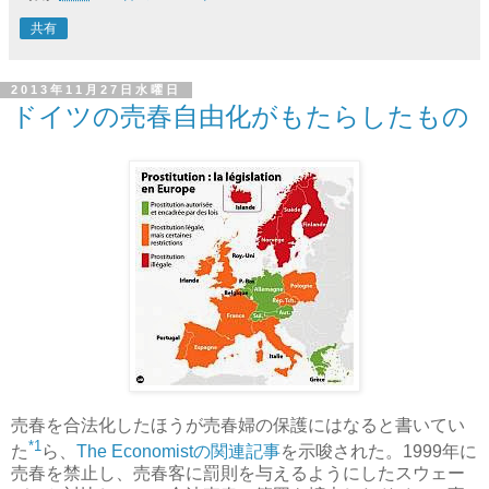
共有
2013年11月27日水曜日
ドイツの売春自由化がもたらしたもの
売春を合法化したほうが売春婦の保護にはなると書いてい
*1
た
ら、
The Economistの関連記事
を示唆された。1999年に
売春を禁止し、売春客に罰則を与えるようにしたスウェー