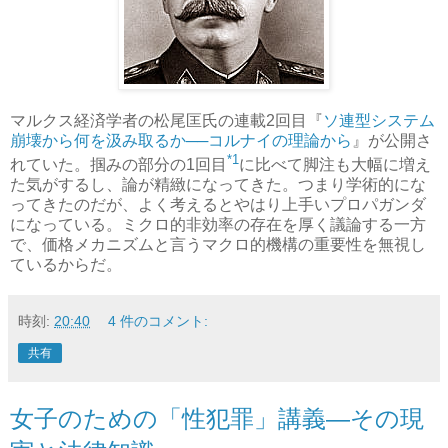
マルクス経済学者の松尾匡氏の連載2回目『
ソ連型システム
崩壊から何を汲み取るか──コルナイの理論から
』が公開さ
*1
れていた。掴みの部分の1回目
に比べて脚注も大幅に増え
た気がするし、論が精緻になってきた。つまり学術的にな
ってきたのだが、よく考えるとやはり上手いプロパガンダ
になっている。ミクロ的非効率の存在を厚く議論する一方
で、価格メカニズムと言うマクロ的機構の重要性を無視し
ているからだ。
時刻:
20:40
4 件のコメント:
共有
女子のための「性犯罪」講義―その現