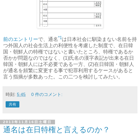
*1
前のエントリー
で、通名
は日本社会に馴染まない名前を持
つ外国人の社会生活上の利便性を考慮した制度で、在日韓
国・朝鮮人の特権ではないと書いたところ、特権であるか
否かが問題なのではなく、(1)氏名の漢字表記が出来る在日
韓国・朝鮮人には不必要である一方、(2)在日韓国・朝鮮人
が通名を頻繁に変更する事で犯罪利用するケースがあると
言う指摘が多数あった。この二つを検討してみたい。
時刻:
5:45
0 件のコメント:
共有
2013年11月16日土曜日
通名は在日特権と言えるのか？