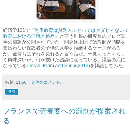
経済学101で『
無償教育は貧乏人にとってはタダじゃない：
教育における汚職と格差
』と言う世銀の研究員のブログ記
事の翻訳が公開されていた。開発途上国では教師が賄賂を
支払わない保護者の子供の入学を拒絶するケースがある
が、金持ちはそれを免れると言う話だ。一見もっともらし
く興味深いが、何か抜けた議論になっている。議論の元に
なっている
Emran, Islam and Shilpi(2013)
を拝読してみた。
時刻:
21:56
0 件のコメント:
共有
フランスで売春客への罰則が提案され
る