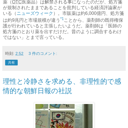
薬（
OTC
医薬品）は解禁される事になったのだが、処方箋
が規制されたままであることを批判している経済評論家が
いる（
ニューズウィーク
）。市販薬は約6,000億円、処方箋
*1
は約9兆円と市場規模が違う
ことから、薬剤師の既得権保
護が行われていると主張したいようだ。薬剤師は「医師の
処方箋のとおり薬を出すだけだ。昔のように調合するわけ
ではない」とまで言っている。
時刻:
2:52
3 件のコメント:
共有
理性と冷静さを求める、非理性的で感
情的な朝鮮日報の社説