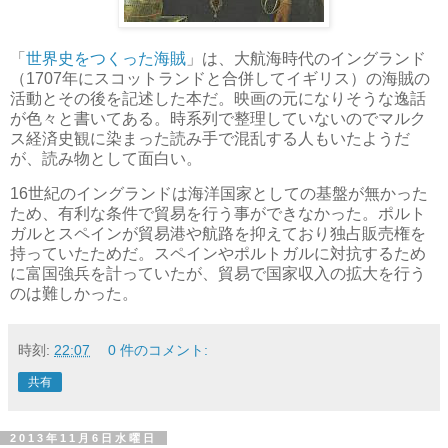
「
世界史をつくった海賊
」は、大航海時代のイングランド
（1707年にスコットランドと合併してイギリス）の海賊の
活動とその後を記述した本だ。映画の元になりそうな逸話
が色々と書いてある。時系列で整理していないのでマルク
ス経済史観に染まった読み手で混乱する人もいたようだ
が、読み物として面白い。
16世紀のイングランドは海洋国家としての基盤が無かった
ため、有利な条件で貿易を行う事ができなかった。ポルト
ガルとスペインが貿易港や航路を抑えており独占販売権を
持っていたためだ。スペインやポルトガルに対抗するため
に富国強兵を計っていたが、貿易で国家収入の拡大を行う
のは難しかった。
時刻:
22:07
0 件のコメント:
共有
2013年11月6日水曜日