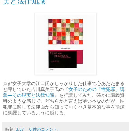
実と法律知識
京都女子大学の江口氏がしっかりした仕事で心あたたまる
と評していた吉川真美子氏の『
女子のための「性犯罪」講
義―その現実と法律知識
』を拝読してみた。確かに講義資
料のような感じで、どちらかと言えば薄い本なのだが、性
犯罪に関して法律面から知っておくべき基本的な事を簡潔
に網羅しているように感じる。
時刻:
3:57
0 件のコメント: