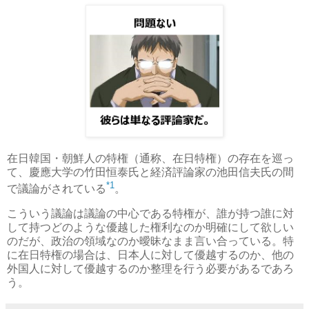
在日韓国・朝鮮人の特権（通称、在日特権）の存在を巡っ
て、慶應大学の竹田恒泰氏と経済評論家の池田信夫氏の間
*1
で議論がされている
。
こういう議論は議論の中心である特権が、誰が持つ誰に対
して持つどのような優越した権利なのか明確にして欲しい
のだが、政治の領域なのか曖昧なまま言い合っている。特
に在日特権の場合は、日本人に対して優越するのか、他の
外国人に対して優越するのか整理を行う必要があるであろ
う。