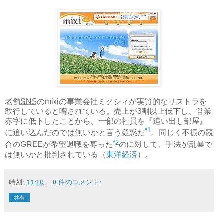
老舗
SNS
のmixiの事業会社ミクシィが実質的なリストラを
敢行していると噂されている。売上が3割以上低下し、営業
赤字に低下したことから、一部の社員を『追い出し部屋』
*1
に追い込んだのでは無いかと言う疑惑だ
。同じく不振の競
*2
合のGREEが希望退職を募った
のに対して、手法が乱暴で
は無いかと批判されている（
東洋経済
）。
時刻:
11:18
0 件のコメント:
共有