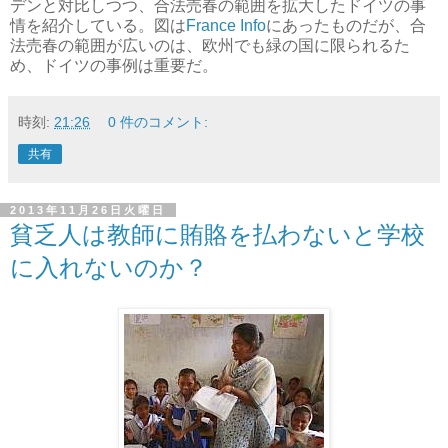
デンと対比しつつ、合法売春の範囲を拡大したドイツの事
情を紹介している。図は
France Info
にあったものだが、合
法売春の範囲が広いのは、欧州でも緑の国に限られるた
め、ドイツの事例は重要だ。
時刻:
21:26
0 件のコメント:
共有
2013年11月26日火曜日
貧乏人は教師に賄賂を払わないと学校
に入れないのか？