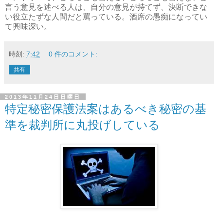
言う意見を述べる人は、自分の意見が持てず、決断できな
い役立たずな人間だと罵っている。酒席の愚痴になってい
て興味深い。
時刻:
7:42
0 件のコメント:
共有
2013年11月24日日曜日
特定秘密保護法案はあるべき秘密の基
準を裁判所に丸投げしている