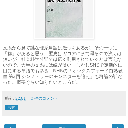
文系から見て謎な理系単語は幾つもあるが、その一つに
「群」があると思う。歴史はガロアにまで遡るので浅くは
無いが、社会科学分野では広く利用されているとは言えな
いので、大半の文系には縁が薄い。しかし
SNS
で定期的に
目にする単語でもある。NHKの「オックスフォード白熱教
室 第2回 シンメトリーのモンスターを追え」も群論の話だ
った。概要ぐらい知りたいところだ。
時刻:
22:51
0 件のコメント:
共有
‹
›