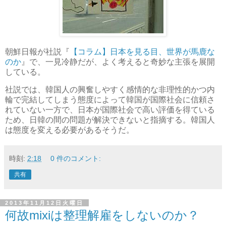
朝鮮日報が社説『
【コラム】日本を見る目、世界が馬鹿な
のか
』で、一見冷静だが、よく考えると奇妙な主張を展開
している。
社説では、韓国人の興奮しやすく感情的な非理性的かつ内
輪で完結してしまう態度によって韓国が国際社会に信頼さ
れていない一方で、日本が国際社会で高い評価を得ている
ため、日韓の間の問題が解決できないと指摘する。韓国人
は態度を変える必要があるそうだ。
時刻:
2:18
0 件のコメント:
共有
2013年11月12日火曜日
何故mixiは整理解雇をしないのか？