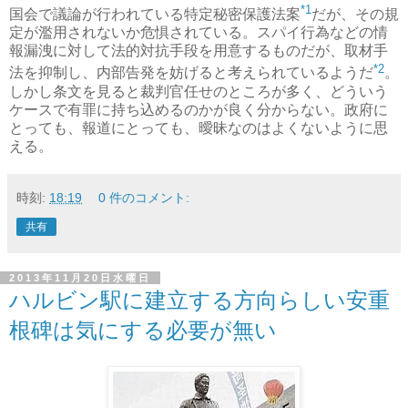
*1
国会で議論が行われている特定秘密保護法案
だが、その規
定が濫用されないか危惧されている。スパイ行為などの情
報漏洩に対して法的対抗手段を用意するものだが、取材手
*2
法を抑制し、内部告発を妨げると考えられているようだ
。
しかし条文を見ると裁判官任せのところが多く、どういう
ケースで有罪に持ち込めるのかが良く分からない。政府に
とっても、報道にとっても、曖昧なのはよくないように思
える。
時刻:
18:19
0 件のコメント:
共有
2013年11月20日水曜日
ハルビン駅に建立する方向らしい安重
根碑は気にする必要が無い