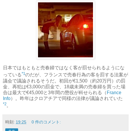
日本ではもともと売春婦ではなく客が罰せられるようにな
*1
っている
のだが、フランスで売春行為の客を罰する法案が
議会で議論されるそうだ。初回が€1,500（約20万円）の罰
金、再犯は€3,000の罰金で、18歳未満の売春婦を買った場
合は最大で€45,000と3年間の懲役が科せられる（
France
Info
）。昨年はクロアチアで同様の法律が議論されていた
*2
。
時刻:
19:25
0 件のコメント: