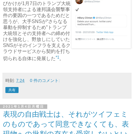
びかけが1月7日のトランプ大統
領支持者による連邦議会襲撃事
件の要因の一つであるためだと
思うが、大手SNSが“さらなる
暴動を抑制するため”トランプ
大統領とその支持者への締め付
けを強化し、野放しにしていた
SNSがそのインフラを支えるク
ラウドサービスから契約を打ち
*1
切られる自体に発展した
。
時刻:
7:24
0 件のコメント:
共有
2021年1月4日月曜日
表現の自由戦士は、それがツイフェミ
のものであって同意できなくても、表
現物への批判の存在を受容しないとい