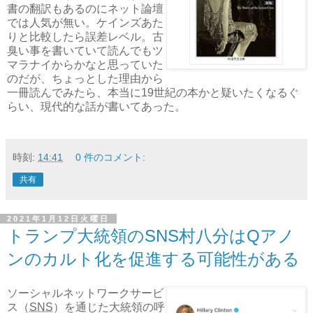
書の翻訳もあるのにネット論壇
では人気が無い。ケインズあた
りと比較したら誤差レベル。古
臭い事を書いていて読んでもツ
マラナイからかなと思っていた
のだが、ちょっとした理由から
一冊読んでみたら、本当に19世紀の本かと疑いたくなるぐ
らい、現代的な話が書いてあった。
時刻:
14:41
0 件のコメント:
共有
2021年1月12日火曜日
トランプ大統領のSNS村八分はQアノ
ンのカルト化を促進する可能性がある
ソーシャルネットワークサービ
ス（
SNS
）を通じた大統領の呼