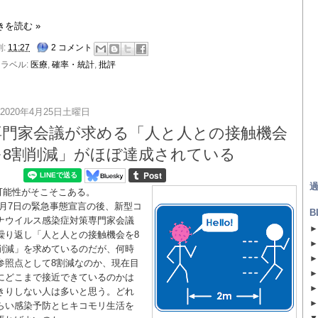
きを読む »
刻:
11:27
2 コメント
ラベル:
医療
,
確率・統計
,
批評
2020年4月25日土曜日
専門家会議が求める「人と人との接触機会
を8割削減」がほぼ達成されている
過
可能性がそこそこある。
4月7日の緊急事態宣言の後、新型コ
B
ナウイルス感染症対策専門家会議
繰り返し「人と人との接触機会を8
削減」を求めているのだが、何時
参照点として8割減なのか、現在目
にどこまで接近できているのかは
きりしない人は多いと思う。どれ
らい感染予防とヒキコモリ生活を