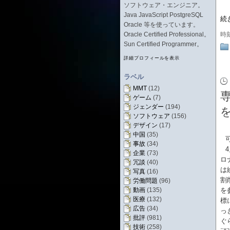
ソフトウェア・エンジニア。
Java JavaScript PostgreSQL
続
Oracle 等を使っています。
Oracle Certified Professional。
時
Sun Certified Programmer。
詳細プロフィールを表示
ラベル
MMT
(12)
ゲーム
(7)
ジェンダー
(194)
ソフトウェア
(156)
デザイン
(17)
中国
(35)
事故
(34)
企業
(73)
ロ
冗談
(40)
は
写真
(16)
割
労働問題
(96)
動画
(135)
を
医療
(132)
標
広告
(34)
っ
批評
(981)
ぐ
技術
(258)