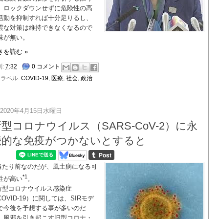
、ロックダウンせずに危険性の高
活動を抑制すれば十分足りるし、
雲な対策は維持できなくなるので
味が無い。
きを読む »
刻:
7:32
0 コメント
ラベル:
COVID-19
,
医療
,
社会
,
政治
2020年4月15日水曜日
型コロナウイルス（SARS-CoV-2）に永
続的な免疫がつかないとすると
当たり前なのだが、風土病になる可
*1
性が高い
。
新型コロナウイルス感染症
COVID-19）に関しては、SIRモデ
で今後を予想する事が多いのだ
、風邪を引き起こす旧型コロナ・