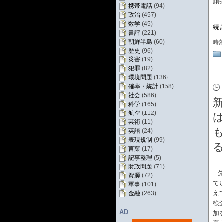
頑
携帯電話
(94)
政治
(457)
数学
(45)
続
書評
(221)
朝鮮半島
(60)
時
歴史
(96)
災害
(19)
犯罪
(82)
環境問題
(136)
確率・統計
(158)
社会
(586)
新
科学
(165)
航空
(112)
芸術
(11)
英語
(24)
表現規制
(99)
言葉
(17)
記事整理
(5)
財政問題
(71)
資源
(72)
て
軍事
(101)
え
金融
(263)
検
AD
加