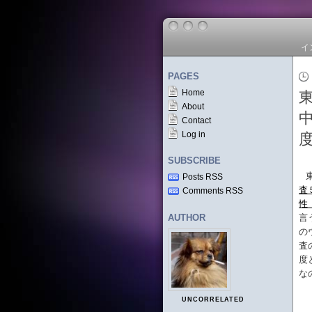
イ
PAGES
Home
About
Contact
Log in
SUBSCRIBE
Posts RSS
査
Comments RSS
性
AUTHOR
言
の
査
度
な
UNCORRELATED