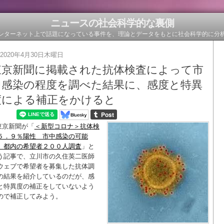
ニュースの社会科学的な裏側
ンターネット上で話題になっている事件を、理論とデータをもとに社会科学的に分
2020年4月30日木曜日
東京新聞に掲載された抗体検査によって市
中感染の程度を調べた結果に、感度と特異
度による補正をかけると
東京新聞が「
＜新型コロナ＞抗体検
５．９％陽性 市中感染の可能
 都内の希望者２００人調査
」と
う記事で、立川市の久住英二医師
ウェブで希望者を募集した抗体調
の結果を紹介しているのだが、感
と特異度の補正をしていないよう
ので補正してみよう。