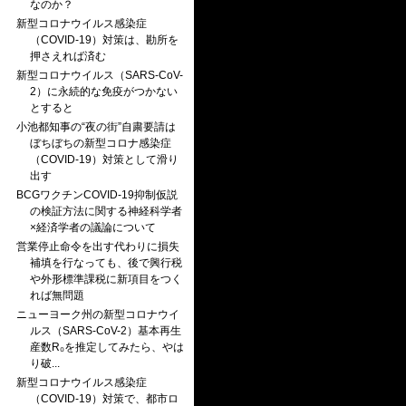
なのか？
新型コロナウイルス感染症
（COVID-19）対策は、勘所を
押さえれば済む
新型コロナウイルス（SARS-CoV-
2）に永続的な免疫がつかない
とすると
小池都知事の“夜の街”自粛要請は
ぼちぼちの新型コロナ感染症
（COVID-19）対策として滑り
出す
BCGワクチンCOVID-19抑制仮説
の検証方法に関する神経科学者
×経済学者の議論について
営業停止命令を出す代わりに損失
補填を行なっても、後で興行税
や外形標準課税に新項目をつく
れば無問題
ニューヨーク州の新型コロナウイ
ルス（SARS-CoV-2）基本再生
産数R₀を推定してみたら、やは
り破...
新型コロナウイルス感染症
（COVID-19）対策で、都市ロ