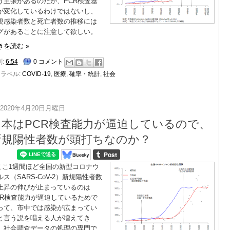
う主張があるのだが、PCR検査基
が変化しているわけではないし、
規感染者数と死亡者数の推移には
グがあることに注意して欲しい。
きを読む »
刻:
6:54
0 コメント
ラベル:
COVID-19
,
医療
,
確率・統計
,
社会
2020年4月20日月曜日
日本はPCR検査能力が逼迫しているので、
新規陽性者数が頭打ちなのか？
ここ1週間ほど全国の新型コロナウ
ルス（SARS-CoV-2）新規陽性者数
上昇の伸びが止まっているのは
CR検査能力が逼迫しているためで
って、市中では感染が広まってい
と言う説を唱える人が増えてき
。社会調査データの処理の専門で