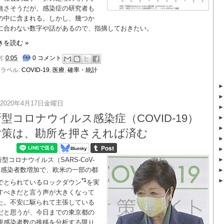
無さそうだが、感染症の研究者も
の中に含まれる。しかし、幾つか
に合わない数字や話があるので、指摘しておきたい。
きを読む »
刻:
0:05
0 コメント
ラベル:
COVID-19
,
医療
,
確率・統計
2020年4月17日金曜日
型コロナウイルス感染症（COVID-19）
対策は、勘所を押さえれば済む
新型コロナウイルス（SARS-CoV-
）感染者数増加で、欧米の一部の都
*1
でとられているロックダウン
を実
すべきだと言う声が大きくなって
た。不安に駆られて主張している
だと思うが、今日までの東京都の
規感染者数の推移を分析する限り