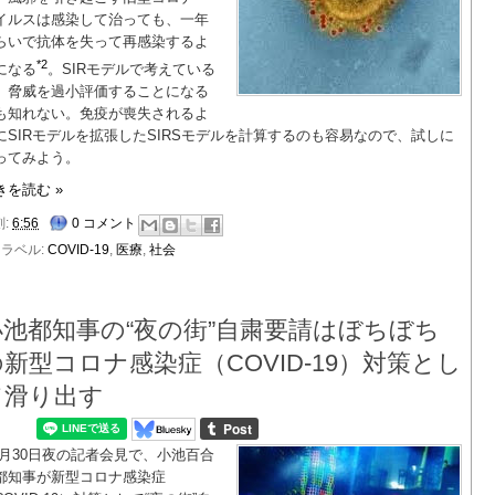
イルスは感染して治っても、一年
らいで抗体を失って再感染するよ
*2
になる
。SIRモデルで考えている
、脅威を過小評価することになる
も知れない。免疫が喪失されるよ
にSIRモデルを拡張したSIRSモデルを計算するのも容易なので、試しに
ってみよう。
きを読む »
刻:
6:56
0 コメント
ラベル:
COVID-19
,
医療
,
社会
小池都知事の“夜の街”自粛要請はぼちぼち
新型コロナ感染症（COVID-19）対策とし
て滑り出す
3月30日夜の記者会見で、小池百合
都知事が新型コロナ感染症