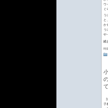
ウ
ぐ
う
と
か
う
や
続
時
の
子