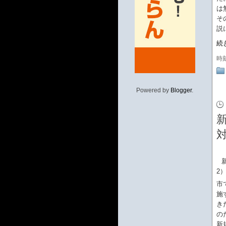
は
そ
説
続
時
Powered by
Blogger
.
新
2
市
施
き
の
新