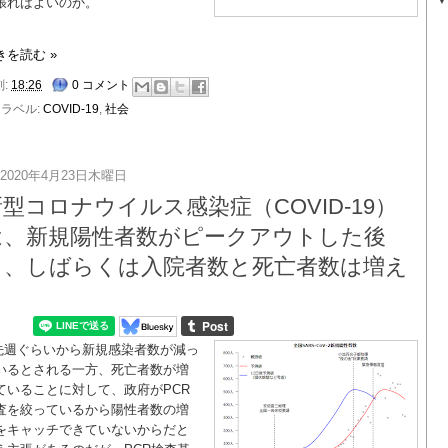
張ればよいのか。
きを読む »
刻:
18:26
0 コメント
ラベル:
COVID-19
,
社会
2020年4月23日木曜日
型コロナウイルス感染症（COVID-19）
は、新規陽性者数がピークアウトした後
も、しばらくは入院者数と死亡者数は増え
る
先週ぐらいから新規感染者数が減っ
いるとされる一方、死亡者数が増
ていることに対して、政府がPCR
査を絞っているから陽性者数の増
をキャッチできていないからだと