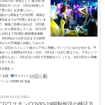
COVID-19）対策として“夜の街”自
要請を行ったが、12日が経過した
で滑り出しを評価したい。
感染から発病までが5日間、発病か
重症化までが7日間と言われている
で、施策に効果があれば、12日後
らいから顕在化してくる。4月12日
ら14日まで3日間の累積要請者数
、3月29日から4月11日までの回帰
析からの予測値と比較してみたの
が、12日からトレンド線から下方に乖離していっているのが分かる。予
値をつくる期間を4月1日～11日、3月1日～11日に変えても、下方にシフ
は変わらない。4月1日から8日で予測値をつくっても、4月12日から乖離
大きくなる。
きを読む »
刻:
2:29
0 コメント
ラベル:
COVID-19
,
社会
2020年4月13日月曜日
CGワクチンCOVID-19抑制仮説の検証方