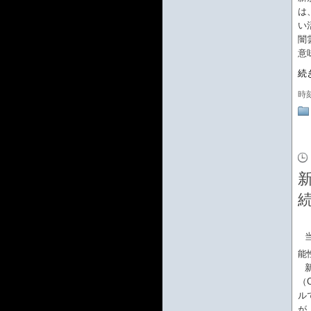
は
い
闇
意
続
時
新
能
（
ル
が