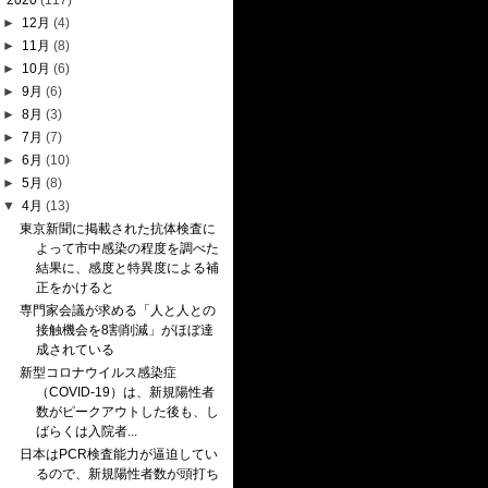
▼
2020
(117)
►
12月
(4)
►
11月
(8)
►
10月
(6)
►
9月
(6)
►
8月
(3)
►
7月
(7)
►
6月
(10)
►
5月
(8)
▼
4月
(13)
東京新聞に掲載された抗体検査に
よって市中感染の程度を調べた
結果に、感度と特異度による補
正をかけると
専門家会議が求める「人と人との
接触機会を8割削減」がほぼ達
成されている
新型コロナウイルス感染症
（COVID-19）は、新規陽性者
数がピークアウトした後も、し
ばらくは入院者...
日本はPCR検査能力が逼迫してい
るので、新規陽性者数が頭打ち