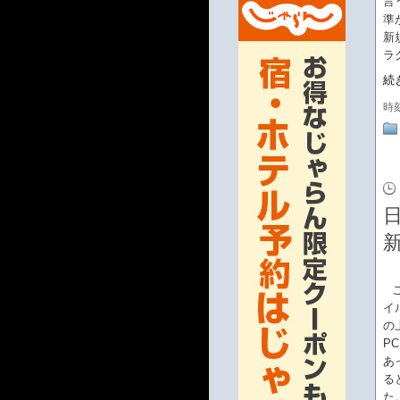
言
準
新
ラ
続
時
イ
の
P
あ
る
た