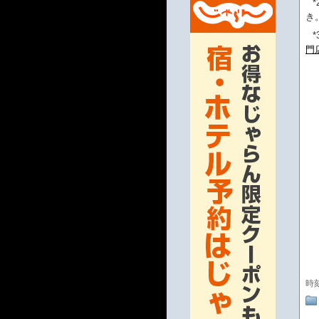
*
き
*
門
時