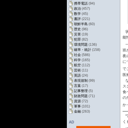
携帯電話
(94)
政治
(457)
数学
(45)
書評
(221)
朝鮮半島
(60)
歴史
(96)
災害
(19)
能
犯罪
(82)
環境問題
(136)
確率・統計
(158)
班
社会
(586)
夜
科学
(165)
に
航空
(112)
で
芸術
(11)
医
英語
(24)
表現規制
(99)
言葉
(17)
ス
記事整理
(5)
食
財政問題
(71)
の
資源
(72)
か
軍事
(101)
金融
(263)
*
く
AD