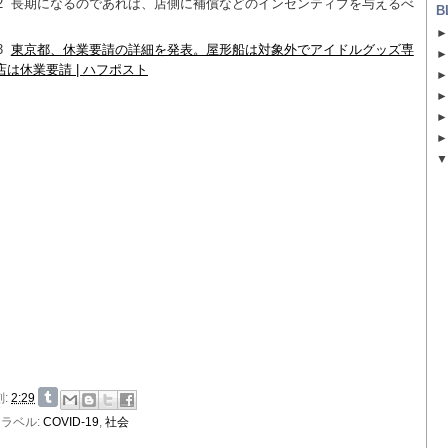
2
長期になるのであれば、店側に補償などのインセンティブを与えるべ
B
。
3
東京都、休業要請の詳細を発表。屋形船は対象外でアイドルグッズ専
店は休業要請 | ハフポスト
刻:
2:29
ラベル:
COVID-19
,
社会