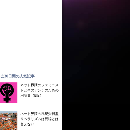
去30日間の人気記事
ネット界隈のフェミニス
トとそのアンチのための
用語集（β版）
ネット界隈の風紀委員型
リベラリズムは異端とは
言えない