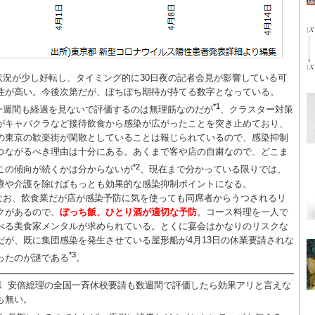
状況が少し好転し、タイミング的に30日夜の記者会見が影響している可
性が高い。今後次第だが、ぼちぼち期待が持てる数字となっている。
*1
一週間も経過を見ないで評価するのは無理筋なのだが
、クラスター対策
がキャバクラなど接待飲食から感染が広がったことを突き止めており、
の東京の歓楽街が閑散としていることは報じられているので、感染抑制
つながるべき理由は十分にある。あくまで客や店の自粛なので、どこま
*2
この傾向が続くかは分からないが
、現在まで分かっている限りでは、
療や介護を除けばもっとも効果的な感染抑制ポイントになる。
なお、飲食業だが店が感染予防に気を使っても同席者からうつされるリ
クがあるので、
ぼっち飯、ひとり酒が適切な予防
。コース料理を一人で
べる美食家メンタルが求められている。とくに宴会はかなりのリスクな
だが、既に集団感染を発生させている屋形船が4月13日の休業要請されな
*3
ったのが謎である
。
1
安倍総理の全国一斉休校要請も数週間で評価したら効果アリと言えな
も無い。