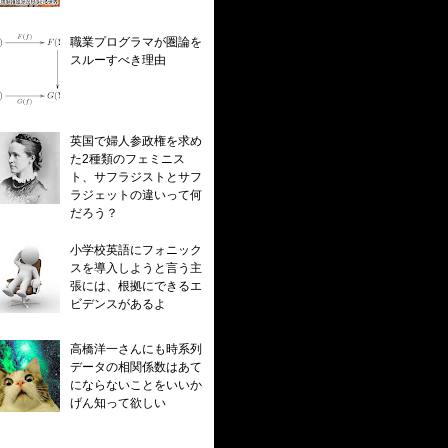
職業プログラマが圏論を
スルーすべき理由
英国で婦人参政権を求め
た2種類のフェミニス
ト、サフラジストとサフ
ラジェットの違いって何
だろう？
小学校英語にフォニック
スを導入しようと言う主
張には、根拠にできるエ
ビデンスがあるよ
高橋洋一さんにも時系列
データの相関係数はあて
にならないことをいいか
げん知って欲しい