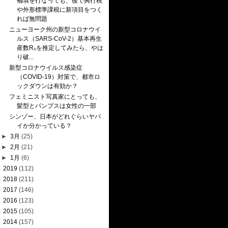
補填を行なっても、後で興行税
や外形標準課税に新項目をつく
れば無問題
ニューヨーク州の新型コロナウイ
ルス（SARS-CoV-2）基本再生
産数R₀を推定してみたら、やは
り破...
新型コロナウイルス感染症
（COVID-19）対策で、都市ロ
ックダウンは有効か？
フェミニスト写真家にとっても、
髪型とパンプスは女性の一部
シンゾー、日本がどれぐらいヤバ
イか分かっている？
►
3月
(25)
►
2月
(21)
►
1月
(6)
►
2019
(112)
►
2018
(211)
►
2017
(146)
►
2016
(123)
►
2015
(105)
►
2014
(157)