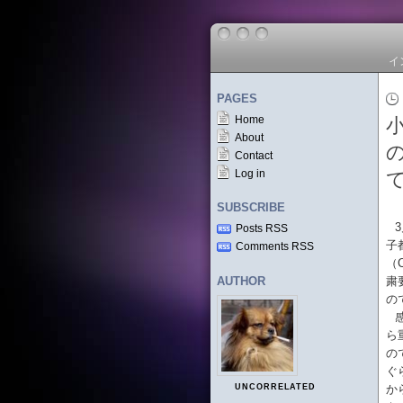
イ
PAGES
Home
About
の
Contact
Log in
SUBSCRIBE
Posts RSS
子
Comments RSS
（
AUTHOR
粛
の
ら
の
ぐ
UNCORRELATED
か