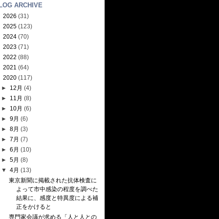
LOG ARCHIVE
►
2026
(31)
►
2025
(123)
►
2024
(70)
►
2023
(71)
►
2022
(88)
►
2021
(64)
▼
2020
(117)
►
12月
(4)
►
11月
(8)
►
10月
(6)
►
9月
(6)
►
8月
(3)
►
7月
(7)
►
6月
(10)
►
5月
(8)
▼
4月
(13)
東京新聞に掲載された抗体検査に
よって市中感染の程度を調べた
結果に、感度と特異度による補
正をかけると
専門家会議が求める「人と人との