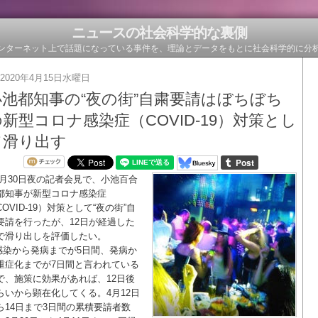
ニュースの社会科学的な裏側
ンターネット上で話題になっている事件を、理論とデータをもとに社会科学的に分
2020年4月15日水曜日
小池都知事の“夜の街”自粛要請はぼちぼち
新型コロナ感染症（COVID-19）対策とし
て滑り出す
3月30日夜の記者会見で、小池百合
都知事が新型コロナ感染症
COVID-19）対策として“夜の街”自
要請を行ったが、12日が経過した
で滑り出しを評価したい。
感染から発病までが5日間、発病か
重症化までが7日間と言われている
で、施策に効果があれば、12日後
らいから顕在化してくる。4月12日
ら14日まで3日間の累積要請者数