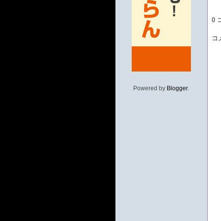
0
コ
Powered by
Blogger
.