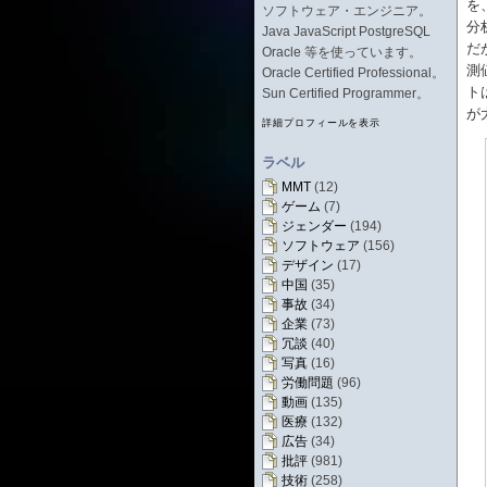
を
ソフトウェア・エンジニア。
分
Java JavaScript PostgreSQL
だ
Oracle 等を使っています。
測
Oracle Certified Professional。
ト
Sun Certified Programmer。
が
詳細プロフィールを表示
ラベル
MMT
(12)
ゲーム
(7)
ジェンダー
(194)
ソフトウェア
(156)
デザイン
(17)
中国
(35)
事故
(34)
企業
(73)
冗談
(40)
写真
(16)
労働問題
(96)
動画
(135)
医療
(132)
広告
(34)
批評
(981)
技術
(258)