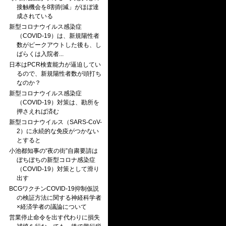
接触機会を8割削減」がほぼ達
成されている
新型コロナウイルス感染症
（COVID-19）は、新規陽性者
数がピークアウトした後も、し
ばらくは入院者...
日本はPCR検査能力が逼迫してい
るので、新規陽性者数が頭打ち
なのか？
新型コロナウイルス感染症
（COVID-19）対策は、勘所を
押さえれば済む
新型コロナウイルス（SARS-CoV-
2）に永続的な免疫がつかない
とすると
小池都知事の“夜の街”自粛要請は
ぼちぼちの新型コロナ感染症
（COVID-19）対策として滑り
出す
BCGワクチンCOVID-19抑制仮説
の検証方法に関する神経科学者
×経済学者の議論について
営業停止命令を出す代わりに損失