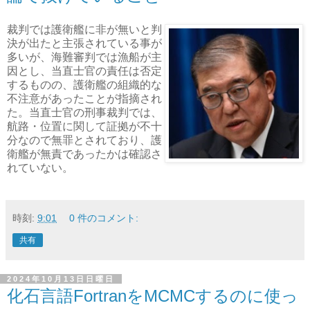
裁判では護衛艦に非が無いと判
決が出たと主張されている事が
多いが、海難審判では漁船が主
因とし、当直士官の責任は否定
するものの、護衛艦の組織的な
不注意があったことが指摘され
た。当直士官の刑事裁判では、
航路・位置に関して証拠が不十
分なので無罪とされており、護
衛艦が無責であったかは確認さ
れていない。
時刻:
9:01
0 件のコメント:
共有
2024年10月13日日曜日
化石言語FortranをMCMCするのに使っ