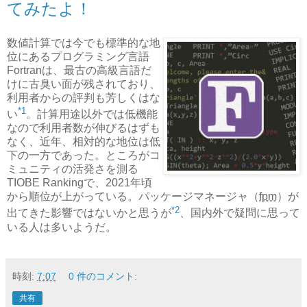
てみたよ！
数値計算では今でも標準的な地
位にあるプログラミング言語
Fortranは、最古の高級言語だ
けに古臭い面が残されており、
利用者からの評判も芳しくはな
*1
い
。計算用途以外では低機能
なので利用者数が伸びるはずも
なく、近年、相対的な地位は低
下の一方であった。ところがコ
ミュニティの活発さを測る
TIOBE Rankingで、2021年頃
から順位が上がっている。パッケージマネージャ（
fpm
）が
*2
出てきた影響ではないかと思うが
、国内外で疑問に思って
いる人は多いようだ。
時刻:
7:07
0 件のコメント:
共有