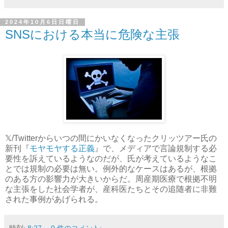
2024年10月6日日曜日
SNSにおける本当に危険な主張
𝕏/Twitterからいつの間にかいなくなったクリッツアー氏の
新刊『
モヤモヤする正義
』で、メディアで言論規制する必
要性を訴えているようなのだが、氏が考えているようなこ
とでは規制の必要は無い。例外的なケースはあるが、根拠
のある方の影響力が大きいからだ。周産期医療で根拠不明
な主張をした社会学者が、産科医たちとその追随者に非難
された事例があげられる。
時刻:
8:27
0 件のコメント: