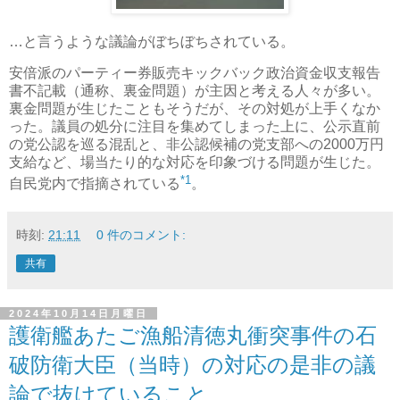
…と言うような議論がぼちぼちされている。
安倍派のパーティー券販売キックバック政治資金収支報告
書不記載（通称、裏金問題）が主因と考える人々が多い。
裏金問題が生じたこともそうだが、その対処が上手くなか
った。議員の処分に注目を集めてしまった上に、公示直前
の党公認を巡る混乱と、非公認候補の党支部への2000万円
支給など、場当たり的な対応を印象づける問題が生じた。
*1
自民党内で指摘されている
。
時刻:
21:11
0 件のコメント:
共有
2024年10月14日月曜日
護衛艦あたご漁船清徳丸衝突事件の石
破防衛大臣（当時）の対応の是非の議
論で抜けていること