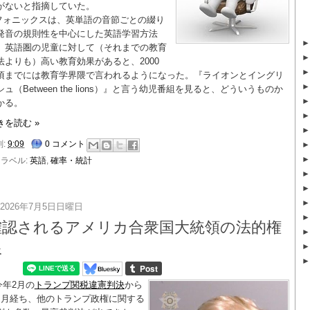
がないと指摘していた。
フォニックスは、英単語の音節ごとの綴り
発音の規則性を中心にした英語学習方法
。英語圏の児童に対して（それまでの教育
法よりも）高い教育効果があると、2000
頃までには教育学界隈で言われるようになった。『ライオンとイングリ
シュ（Between the lions）』と言う幼児番組を見ると、どういうものか
かる。
きを読む »
刻:
9:09
0 コメント
ラベル:
英語
,
確率・統計
2026年7月5日日曜日
確認されるアメリカ合衆国大統領の法的権
限
今年2月の
トランプ関税違憲判決
から
ヶ月経ち、他のトランプ政権に関する