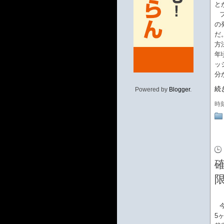
と
の
だ
方
年
ッ
分
続
Powered by
Blogger
.
時
5