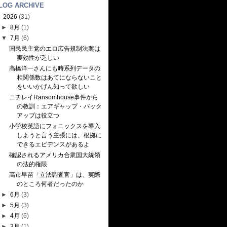
LOG ARCHIVE
▼
2026
(31)
►
8月
(1)
▼
7月
(6)
国民民主党のエロ広告規制法案は
実効性が乏しい
高橋洋一さんにも時系列データの
相関係数はあてにならないこと
をいいかげん知って欲しい
ニチレイRansomhouse事件から
の教訓：エアギャップ・バック
アップは役立つ
小学校英語にフォニックスを導入
しようと言う主張には、根拠に
できるエビデンスがあるよ
確認されるアメリカ合衆国大統領
の法的権限
高市早苗「立法調査官」は、実際
のところ何者だったのか
►
6月
(3)
►
5月
(3)
►
4月
(6)
►
3月
(1)