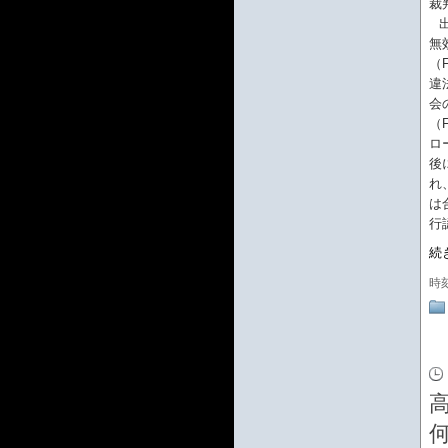
裁
無
（
違
会
（
ロ
後
れ
は
行
続
時