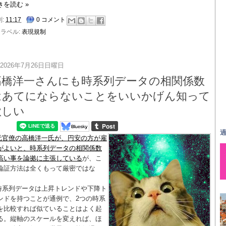
きを読む »
刻:
11:17
0 コメント
ラベル:
表現規制
2026年7月26日日曜日
高橋洋一さんにも時系列データの相関係数
はあてにならないことをいいかげん知って
欲しい
過
元官僚の高橋洋一氏が、円安の方が雇
がよいと、時系列データの相関係数
高い事を論拠に主張している
が、こ
論証方法は全くもって厳密ではな
。
時系列データは上昇トレンドや下降ト
ンドを持つことが通例で、2つの時系
を比較すれば似ていることはよく起
る。縦軸のスケールを変えれば、ほ