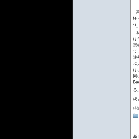
高
f
*1
私
は
奨
て
連
ぶ
は
同様
B
る
続
時
新