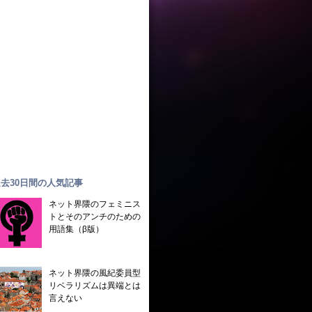
去30日間の人気記事
ネット界隈のフェミニス
トとそのアンチのための
用語集（β版）
ネット界隈の風紀委員型
リベラリズムは異端とは
言えない