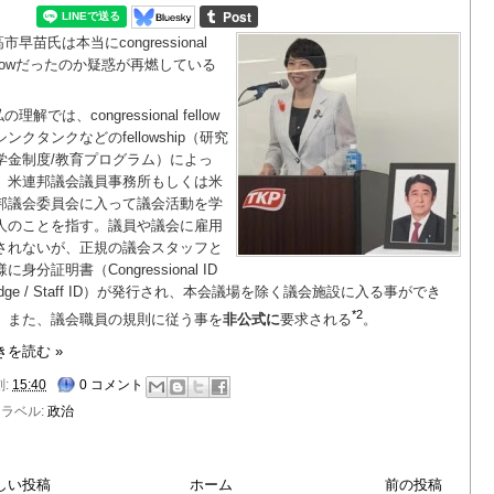
市早苗氏は本当にcongressional
ellowだったのか疑惑が再燃している
。
の理解では、congressional fellow
シンクタンクなどのfellowship（研究
学金制度/教育プログラム）によっ
、米連邦議会議員事務所もしくは米
邦議会委員会に入って議会活動を学
人のことを指す。議員や議会に雇用
されないが、正規の議会スタッフと
に身分証明書（Congressional ID
adge / Staff ID）が発行され、本会議場を除く議会施設に入る事ができ
*2
。また、議会職員の規則に従う事を
非公式に
要求される
。
きを読む »
刻:
15:40
0 コメント
ラベル:
政治
しい投稿
ホーム
前の投稿