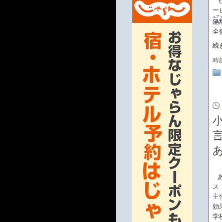
ー
エア
隔
全
続
時
ス（
主
効
学