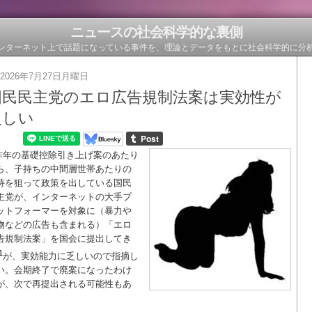
ニュースの社会科学的な裏側
ンターネット上で話題になっている事件を、理論とデータをもとに社会科学的に分
2026年7月27日月曜日
国民民主党のエロ広告規制法案は実効性が
乏しい
昨年の基礎控除引き上げ案のあたり
ら、子持ちの中間層世帯あたりの
持を狙って政策を出している国民
主党が、インターネットの大手プ
ットフォーマーを対象に（暴力や
物などの広告も含まれる）「エロ
告規制法案」を国会に提出してき
1
が、実効能力に乏しいので指摘し
い。会期終了で廃案になったわけ
が、次で再提出される可能性もあ
。