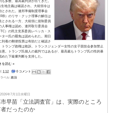
判も多数、最高裁判決が出てきた。
出生地主義は確認され、大統領令は
効とされた。連邦準備制度理事会
FRB）のリサ・クック理事の解任は
法とされる一方、大統領に規制委員
の人事権は認め、連邦取引委員会
FTC）の民主党系委員レベッカ・ス
ーター氏の罷免は認められた。期日
に到着の郵便投票は有効だと確認さ
、トランプ政権は敗訴。トランスジェンダー女性の女子競技会参加禁止
合憲。トランプ氏個人の裁判ではあるが、最高裁もトランプ氏の性的暴
認めた下級審判断を支持した。
きを読む »
刻:
1:12
0 コメント
ラベル:
政治
2026年7月1日水曜日
高市早苗「立法調査官」は、実際のところ
何者だったのか