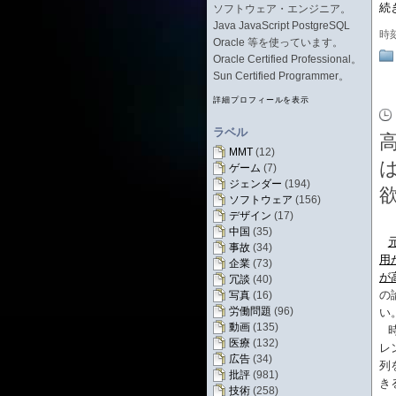
続
ソフトウェア・エンジニア。
Java JavaScript PostgreSQL
時
Oracle 等を使っています。
Oracle Certified Professional。
Sun Certified Programmer。
詳細プロフィールを表示
ラベル
MMT
(12)
ゲーム
(7)
ジェンダー
(194)
ソフトウェア
(156)
デザイン
(17)
中国
(35)
事故
(34)
用
企業
(73)
が
冗談
(40)
の
写真
(16)
労働問題
(96)
い
動画
(135)
医療
(132)
レ
広告
(34)
列
批評
(981)
き
技術
(258)