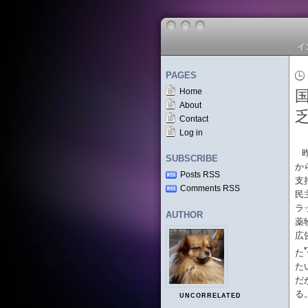
イ
PAGES
Home
About
Contact
Log in
SUBSCRIBE
か
Posts RSS
支
Comments RSS
民
ラ
AUTHOR
薬
広
*
た
た
だ
る
UNCORRELATED