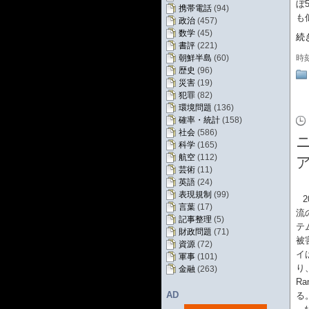
ぼ
携帯電話
(94)
も
政治
(457)
数学
(45)
続
書評
(221)
朝鮮半島
(60)
時
歴史
(96)
災害
(19)
犯罪
(82)
環境問題
(136)
確率・統計
(158)
社会
(586)
ニ
科学
(165)
航空
(112)
芸術
(11)
英語
(24)
表現規制
(99)
言葉
(17)
流
記事整理
(5)
テ
財政問題
(71)
被
資源
(72)
イ
軍事
(101)
り
金融
(263)
R
AD
る