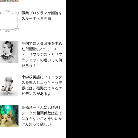
職業プログラマが圏論を
スルーすべき理由
英国で婦人参政権を求め
た2種類のフェミニス
ト、サフラジストとサフ
ラジェットの違いって何
だろう？
小学校英語にフォニック
スを導入しようと言う主
張には、根拠にできるエ
ビデンスがあるよ
高橋洋一さんにも時系列
データの相関係数はあて
にならないことをいいか
げん知って欲しい