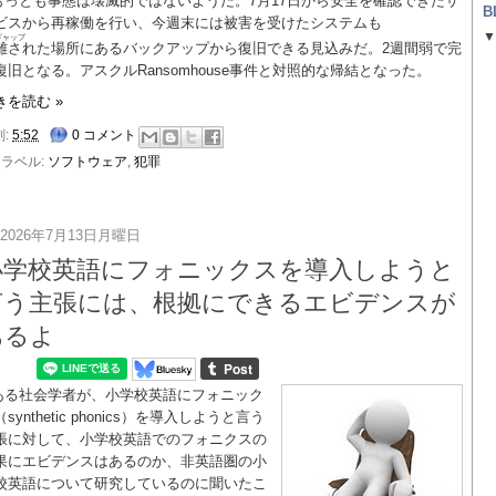
もっとも事態は壊滅的ではないようだ。7月17日から安全を確認できたサ
B
ビスから再稼働を行い、今週末には被害を受けたシステムも
ギャップ
バックアップから復旧できる見込みだ。2週間弱で完
離された場所にある
復旧となる。アスクルRansomhouse事件と対照的な帰結となった。
きを読む »
刻:
5:52
0 コメント
ラベル:
ソフトウェア
,
犯罪
2026年7月13日月曜日
小学校英語にフォニックスを導入しようと
言う主張には、根拠にできるエビデンスが
あるよ
ある社会学者が、小学校英語にフォニック
synthetic phonics）を導入しようと言う
張に対して、小学校英語でのフォニクスの
果にエビデンスはあるのか、非英語圏の小
校英語について研究しているのに聞いたこ