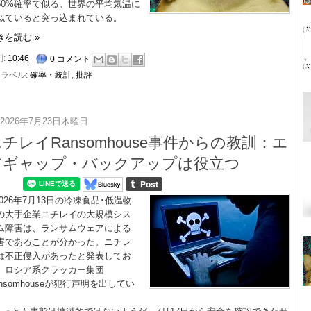
50%確率で似る。世界の平均気温に
似ていると突っ込まれている。
きを読む »
刻:
10:46
0 コメント
ラベル:
確率・統計
,
批評
2026年7月23日木曜日
チレイRansomhouse事件からの教訓：エ
アギャップ・バックアップは役立つ
2026年7月13日の冷凍食品･低温物
の大手企業ニチレイの大規模シス
ム障害は、ランサムウェアによる
害であることが分かった。ニチレ
は不正侵入があったと発表してお
、ロシア系クラッカー集団
ansomhouseが犯行声明を出してい
。