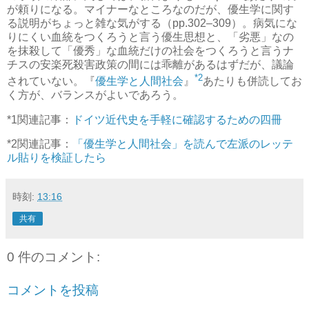
が頼りになる。マイナーなところなのだが、優生学に関す
る説明がちょっと雑な気がする（pp.302–309）。病気にな
りにくい血統をつくろうと言う優生思想と、「劣悪」なの
を抹殺して「優秀」な血統だけの社会をつくろうと言うナ
チスの安楽死殺害政策の間には乖離があるはずだが、議論
*2
されていない。『
優生学と人間社会
』
あたりも併読してお
く方が、バランスがよいであろう。
*1
関連記事：
ドイツ近代史を手軽に確認するための四冊
*2
関連記事：
「優生学と人間社会」を読んで左派のレッテ
ル貼りを検証したら
時刻:
13:16
共有
0 件のコメント:
コメントを投稿