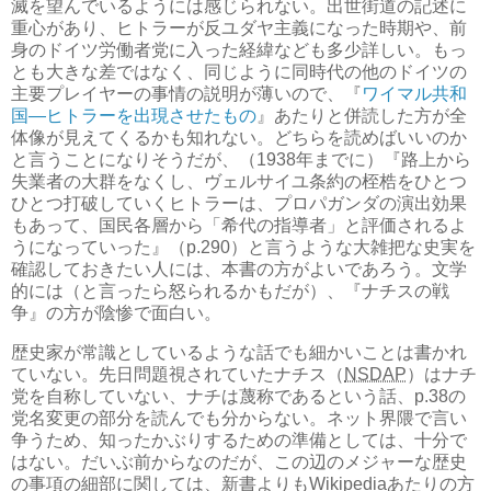
滅を望んでいるようには感じられない。出世街道の記述に
重心があり、ヒトラーが反ユダヤ主義になった時期や、前
身のドイツ労働者党に入った経緯なども多少詳しい。もっ
とも大きな差ではなく、同じように同時代の他のドイツの
主要プレイヤーの事情の説明が薄いので、『
ワイマル共和
国―ヒトラーを出現させたもの
』あたりと併読した方が全
体像が見えてくるかも知れない。どちらを読めばいいのか
と言うことになりそうだが、（1938年までに）『路上から
失業者の大群をなくし、ヴェルサイユ条約の桎梏をひとつ
ひとつ打破していくヒトラーは、プロパガンダの演出効果
もあって、国民各層から「希代の指導者」と評価されるよ
うになっていった』（p.290）と言うような大雑把な史実を
確認しておきたい人には、本書の方がよいであろう。文学
的には（と言ったら怒られるかもだが）、『ナチスの戦
争』の方が陰惨で面白い。
歴史家が常識としているような話でも細かいことは書かれ
ていない。先日問題視されていたナチス（
NSDAP
）はナチ
党を自称していない、ナチは蔑称であるという話、p.38の
党名変更の部分を読んでも分からない。ネット界隈で言い
争うため、知ったかぶりするための準備としては、十分で
はない。だいぶ前からなのだが、この辺のメジャーな歴史
の事項の細部に関しては、新書よりもWikipediaあたりの方