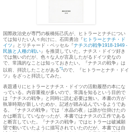
国際政治史が専門の板橋拓己氏が、ヒトラーとナチについ
ては知りたい人々向けに、石田勇治『
ヒトラーとナチ・ド
イツ
』とリチャード・ベッセル『
ナチスの戦争1918-1949 -
民族と人種の戦い
』を推奨していた。ナチス・ドイツ好き
では無いのだが、色々な人が言及したがるドイツ史なの
で、常識的なことは知っておきたい。『ナチスの戦争』は
*1
以前、拝読したことがある
ので、『ヒトラーとナチ・ドイ
ツ』をざっと拝読してみた。
表題通りにヒトラーとナチス・ドイツの活動履歴の本にな
っている。内容重複が多いので、常識を知るという目的で
は『ナチスの戦争』と同時に読む必要は無い。本書の方が
執筆時期が新しいためか、記述が踏み込んでいるようであ
る。『ナチスの戦争』では「水晶の夜」は誰が仕掛けたの
かは断言していなかったが、本書ではナチスの工作である
と断言していた。『ナチスの戦争』ではヒトラーは破滅願
望で動いていたように描写されていたのだが、本書では自