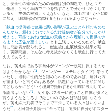
と、安全性の確保のための倫理は別の問題で、ひとつの
「倫理」と言う単語で二つを指すことで分かりづらくして
いるが、主張の根拠足りえない。なお、2012年8月からC型
に加え、B型肝炎の抗体検査も行われるようになった。
「
献血は提供者に健康に悪い影響が及ぶことを頼むものな
んだから、頼むほうはできるだけ提供者が自分でしっかり
考えて、可能であれば献血の意義とかを理解して提供でき
るような広告が望ましい
」とも主張しているのだが、献血
前に問診表が配られるし、献血後に血液検査の結果が届
く。実際問題、そんなに考え抜かなくても献血に行って大
丈夫であろう。
なお、萌え絵である事自体がジェンダー規範に反するのか
*2
はよく分からない
。ジェンダー・ステレオタイプに沿って
いたり、過剰に性的だと認められるのであれば、避けた方
が望ましいと言うのはあるが、話題になっている絵に関し
てどちらかにどういう理屈で抵触するか明確に説明してい
*3
る論者はいない
。女性をポスターに使うこと自体がダメと
言うようなところまで厳しいのであれば話は別になろう
が、萌え絵批判者でそこまで主張している人々はいないよ
*4
うだ
。太田啓子弁護士に至っては、過去に自分がポスター