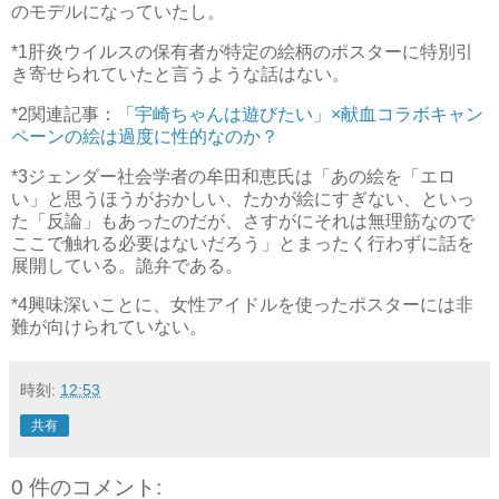
のモデルになっていたし。
*1
肝炎ウイルスの保有者が特定の絵柄のポスターに特別引
き寄せられていたと言うような話はない。
*2
関連記事：
「宇崎ちゃんは遊びたい」×献血コラボキャン
ペーンの絵は過度に性的なのか？
*3
ジェンダー社会学者の牟田和恵氏は「あの絵を「エロ
い」と思うほうがおかしい、たかが絵にすぎない、といっ
た「反論」もあったのだが、さすがにそれは無理筋なので
ここで触れる必要はないだろう」とまったく行わずに話を
展開している。詭弁である。
*4
興味深いことに、女性アイドルを使ったポスターには非
難が向けられていない。
時刻:
12:53
共有
0 件のコメント: