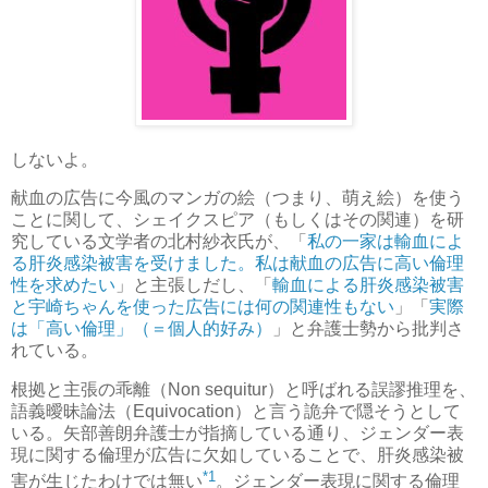
しないよ。
献血の広告に今風のマンガの絵（つまり、萌え絵）を使う
ことに関して、シェイクスピア（もしくはその関連）を研
究している文学者の北村紗衣氏が、「
私の一家は輸血によ
る肝炎感染被害を受けました。私は献血の広告に高い倫理
性を求めたい
」と主張しだし、「
輸血による肝炎感染被害
と宇崎ちゃんを使った広告には何の関連性もない
」「
実際
は「高い倫理」（＝個人的好み）
」と弁護士勢から批判さ
れている。
根拠と主張の乖離（Non sequitur）と呼ばれる誤謬推理を、
語義曖昧論法（Equivocation）と言う詭弁で隠そうとして
いる。矢部善朗弁護士が指摘している通り、ジェンダー表
現に関する倫理が広告に欠如していることで、肝炎感染被
*1
害が生じたわけでは無い
。ジェンダー表現に関する倫理