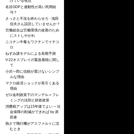
けている視点
名目GDPと連動性が高い民間給
与？
さっさと不況を終わらせろ - 池田
信夫さん誤読していませんか？
労働組合は労働環境の改善のため
にストしやがれ
ニコチン中毒もワクチンでイチコ
ロ
ねずみ講モデルによる長期予測
V-22オスプレイの緊急着陸に関し
て
小沢一郎に信頼が置けないシンプ
ルな理由
マクロ経済ショックが長引くある
理由
ゼロ金利政策下のマンデル＝フレ
ミングの法則と財政政策
消費税アップは15年後でよい ─ 社
会保障の削減ができれば by 原
田泰
熱さで飛行機がアスファルトに沈
むとき