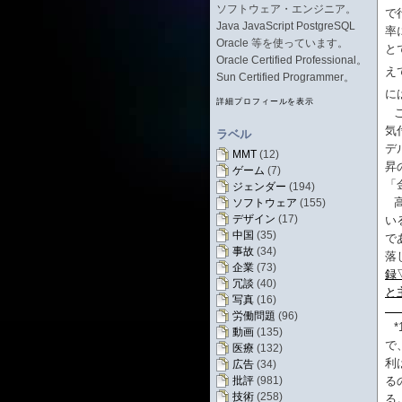
ソフトウェア・エンジニア。
で
Java JavaScript PostgreSQL
率
Oracle 等を使っています。
と
Oracle Certified Professional。
え
Sun Certified Programmer。
に
詳細プロフィールを表示
気
ラベル
デ
MMT
(12)
昇
ゲーム
(7)
「
ジェンダー
(194)
ソフトウェア
(155)
デザイン
(17)
い
中国
(35)
で
事故
(34)
落
企業
(73)
録
冗談
(40)
と
写真
(16)
労働問題
(96)
*
動画
(135)
で
医療
(132)
利
広告
(34)
る
批評
(981)
技術
(258)
る