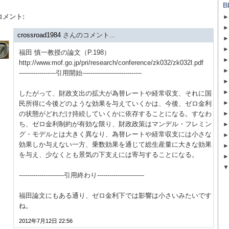
B
 コメント:
crossroad1984
さんのコメント...
福田 慎一教授の論文（P.198）
http://www.mof.go.jp/pri/research/conference/zk032/zk032l.pdf
------------------引用開始-----------------------------
したがって、財政支出の拡大が為替レートや経常収支、それに国
民所得に今後どのような効果を与えていくかは、今後、ゼロ金利
の状態がどれだけ持続していくかに依存することになる。すなわ
ち、ゼロ金利制約が有効な限り、財政政策はマンデル・フレミン
グ・モデルとは大きく異なり、為替レートや経常収支には小さな
効果しか与えない一方、乗数効果を通じて総生産量に大きな効果
を与え、少なくとも景気の下支えには寄与することになる。
----------------------引用終わり-----------------------
福田論文にもある通り、ゼロ金利下では影響は小さいみたいです
ね。
2012年7月12日 22:56