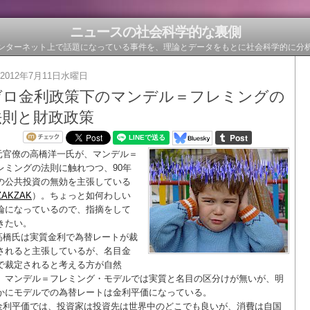
ニュースの社会科学的な裏側
ンターネット上で話題になっている事件を、理論とデータをもとに社会科学的に分
2012年7月11日水曜日
ゼロ金利政策下のマンデル＝フレミングの
法則と財政政策
元官僚の高橋洋一氏が、マンデル＝
レミングの法則に触れつつ、90年
の公共投資の無効を主張している
ZAKZAK
）。ちょっと如何わしい
論になっているので、指摘をして
きたい。
高橋氏は実質金利で為替レートが裁
されると主張しているが、名目金
で裁定されると考える方が自然
。マンデル＝フレミング・モデルでは実質と名目の区分けが無いが、明
かにモデルでの為替レートは金利平価になっている。
金利平価では、投資家は投資先は世界中のどこでも良いが、消費は自国