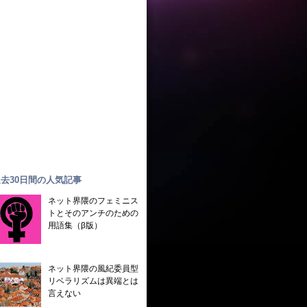
去30日間の人気記事
ネット界隈のフェミニス
トとそのアンチのための
用語集（β版）
ネット界隈の風紀委員型
リベラリズムは異端とは
言えない