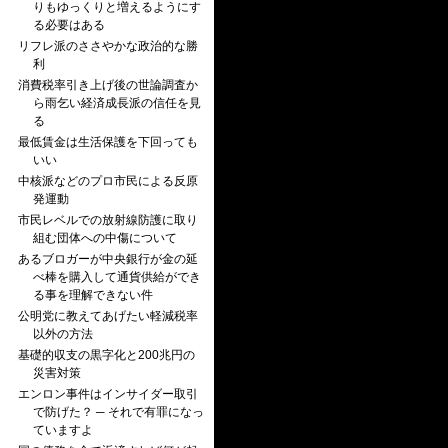
りもゆっくりと増えるようにす
る必要はある
リフレ派のささやかな政治的な勝
利
消費税率引き上げ後の世論調査か
ら雨乞い経済成長派の信任を見
る
最低賃金は生活保護を下回っても
いい
中核派などのプロ市民による反原
発運動
市民レベルでの放射線防護に取り
組む団体への中傷について
あるブロガーが中央銀行が金の延
べ棒を購入して通貨供給ができ
る事を理解できない件
公明党に教えてあげたい軽減税率
以外の方法
基礎的収支の黒字化と200兆円の
災害対策
エンロン事件はインサイダー取引
で防げた？ ─ それで有罪になっ
ていますよ