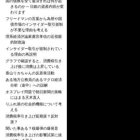
国の債務を全て返済すれば何が起
きるのか ─ 日銀の資産内容が変
わります
フリードマンの言葉から為替や国
債市場のインサイダー取引規制
が不要な理由を考える
理系経済評論家廣宮孝信の近視眼
的財政論
インサイダー取引が規制されてい
る理由の再説明
グラフで確認すると、消費税引き
上げ後に消費は上昇している
香山リカちゃんの反原発活動
ある地方公務員のあるマクロ経済
分析（途中）への誤解
オスプレイ問題で朝日新聞の策略
にはまる天木直人
りふれ派の社会的機能について考
える
消費税率引き上げ延期派？反対
派？
聞いた事ある？核爆弾の爆発音
消費税率引き上げの影響試算に抜