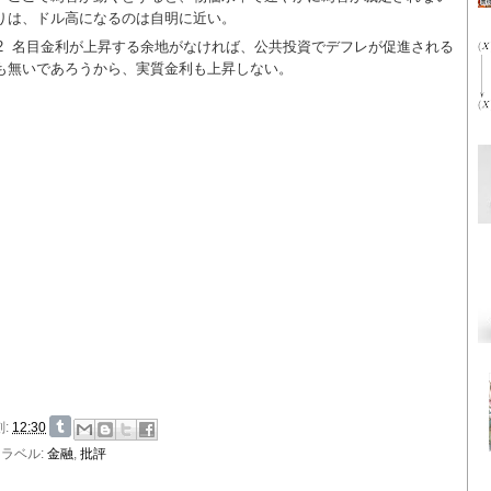
りは、ドル高になるのは自明に近い。
2
名目金利が上昇する余地がなければ、公共投資でデフレが促進される
も無いであろうから、実質金利も上昇しない。
刻:
12:30
ラベル:
金融
,
批評