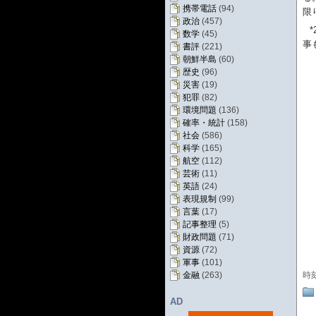
携帯電話
(94)
限
政治
(457)
*
数学
(45)
事
書評
(221)
朝鮮半島
(60)
歴史
(96)
災害
(19)
犯罪
(82)
環境問題
(136)
確率・統計
(158)
社会
(586)
科学
(165)
航空
(112)
芸術
(11)
英語
(24)
表現規制
(99)
言葉
(17)
記事整理
(5)
財政問題
(71)
資源
(72)
軍事
(101)
金融
(263)
時
AD