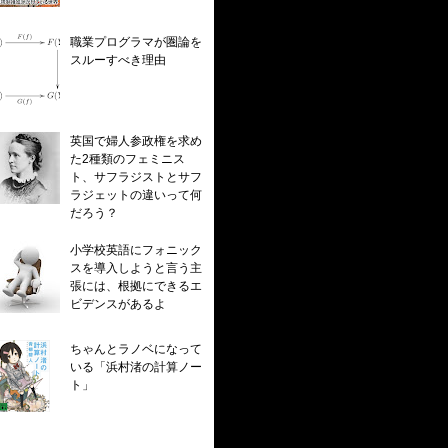
職業プログラマが圏論を
スルーすべき理由
英国で婦人参政権を求め
た2種類のフェミニス
ト、サフラジストとサフ
ラジェットの違いって何
だろう？
小学校英語にフォニック
スを導入しようと言う主
張には、根拠にできるエ
ビデンスがあるよ
ちゃんとラノベになって
いる「浜村渚の計算ノー
ト」