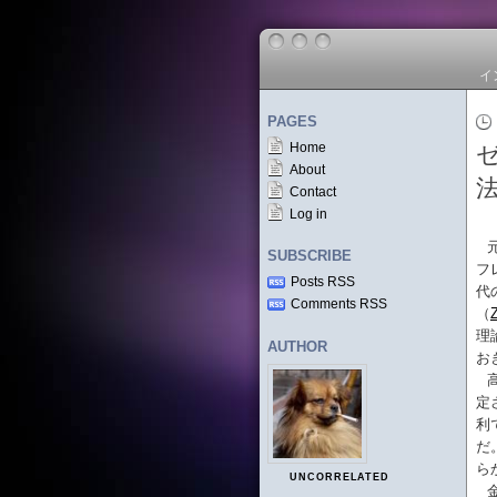
イ
PAGES
Home
About
Contact
Log in
SUBSCRIBE
フ
Posts RSS
代
Comments RSS
（
理
AUTHOR
お
定
利
だ
ら
UNCORRELATED