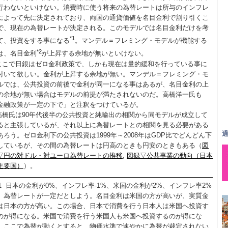
行わないといけない。消費時に使う将来の為替レートは所与のインフレ
によって先に決定されており、両国の通貨価値を名目金利で割り引くこ
で、現在の為替レートが決定される。このモデルでは名目金利だけを考
*1
て、投資をする事になる
。マンデル＝フレミング・モデルが機能する
*2
は、名目金利
が上昇する余地が無いといけない。
ここで日銀はゼロ金利政策で、しかも現在は量的緩和を行っている事に
付いて欲しい。金利が上昇する余地が無い。マンデル＝フレミング・モ
ルでは、公共投資の前後で金利が同一になる事はあるが、名目金利の上
の余地が無い場合はモデルの前提が満たされないのだ。高橋洋一氏も
金融政策が一定の下で」と注釈をつけているが。
高橋氏は90年代後半の公共投資と純輸出の相関から同モデルが成立して
ると主張しているが、それ以上に為替レートとの相関を見る必要がある
過
あろう。ゼロ金利下の公共投資は1999年～2008年はGDP比でどんどん下
しているが、その間の為替レートは円高のときも円安のときもある（
図
▽円の対ドル・対ユーロ為替レートの推移
,
図録▽公共事業の動向（日本
主要国）
）。
1
日本の金利が0%、インフレ率-1%、米国の金利が2%、インフレ率2%
、為替レートが一定だとしよう。名目金利は米国の方が高いが、実質金
は日本の方が高い。この場合、日本で消費を行う日本人は米国へ投資す
のが得になる。米国で消費を行う米国人も米国へ投資するのが得にな
。ここで為替が動くとすると、物価水準で速やかに為替が裁定されない