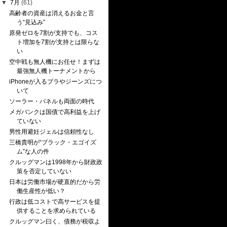
▼
7月
(61)
高齢者の資産は消えるお金と言
う“見込み”
原発ゼロを7割が支持でも、コス
ト増加を7割が支持とは限らな
い
空中戦も無人機にお任せ！まずは
最強無人機トーナメントから
iPhoneが入るブラやジーンズにつ
いて
ソーラー・パネルも両面の時代
メガバンクは国債で高利益を上げ
ていない
男性用避妊ジェルは信頼性なし
三橋貴明が“ブラック・エゴイズ
ム”な人の件
クルッグマンは1998年から財政政
策を否定していない
日本は労働市場が硬直的だから労
働生産性が低い？
行政は低コストで高サービスを提
供することを求められている
クルッグマン曰く、債務が税収よ