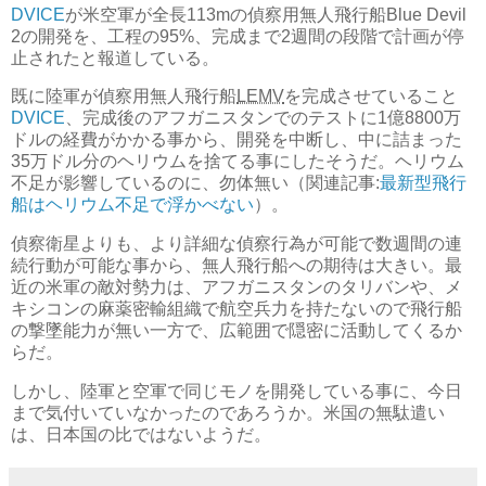
DVICE
が米空軍が全長113mの偵察用無人飛行船Blue Devil
2の開発を、工程の95%、完成まで2週間の段階で計画が停
止されたと報道している。
既に陸軍が偵察用無人飛行船
LEMV
を完成させていること
DVICE
、完成後のアフガニスタンでのテストに1億8800万
ドルの経費がかかる事から、開発を中断し、中に詰まった
35万ドル分のヘリウムを捨てる事にしたそうだ。ヘリウム
不足が影響しているのに、勿体無い（関連記事:
最新型飛行
船はヘリウム不足で浮かべない
）。
偵察衛星よりも、より詳細な偵察行為が可能で数週間の連
続行動が可能な事から、無人飛行船への期待は大きい。最
近の米軍の敵対勢力は、アフガニスタンのタリバンや、メ
キシコンの麻薬密輸組織で航空兵力を持たないので飛行船
の撃墜能力が無い一方で、広範囲で隠密に活動してくるか
らだ。
しかし、陸軍と空軍で同じモノを開発している事に、今日
まで気付いていなかったのであろうか。米国の無駄遣い
は、日本国の比ではないようだ。