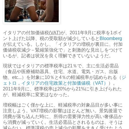
イタリアの付加価値税(
VAT
)が、2011年9月に税率を1ポイ
ント上げた以降、税の受取額が減少していると
Bloomberg
が伝えている。しかし、「イタリアの増税が裏目に、付加
価値税収減少－緊縮策強化で」と刺激的な見出しをつけて
いるが、記者は状況を良く理解できていないようだ。
現状ではイタリアの標準税率は21％で、主に生活必需品
（食品や医療補助器具、住宅、水道、電気・ガス、出版
物、etc...）を対象に10％と4％の軽減税率が認められる（
ジ
ェトロ
，
イタリアの住宅政策と付加価値税（VAT）
）。
2011年9月に、標準税率は20%から21%に引き上げられた
が、軽減税率に変更はなかった。
増税幅はごく僅かな上に、軽減税率の対象品目が多い事に
注意しよう。VAT増税の影響はほとんど無い。景気後退で
消費が落ち込んだ時に、所得の需要弾力性が高い奢侈品か
ら消費が減っていく。生活必需品とされるものは、そうは
減らない。標準課税の売上減少の影響を大きく受けたよう