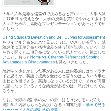
大学の入学是非を偏差値で決めるなと言いつつ、大学入試
にTOEFLを使えとか、大学の授業を英語でやれと主張する
人々のための、素敵なプレゼンテーションがあったので紹
介したい。
Using Standard Deviation and Bell Curves for Assessment
をワイブル分布を忘れて見るように。やさしい英語で、試
験評価に正規分布と標準偏差を使う話を説明している。話
を良く聞くと二項分布になっている気もするが、気にしな
いこと。おっと
Norm- vs. Criterion-Referenced Scoring:
Advantages & Disadvantages
も見るべきだった。
統計学を少しかじった事がある人には内容的にはツマラナ
イと思うが、英語で授業を受けると言うのはこういう事だ
よねと体感できる。英語になっているだけで、それが高度
な話になっているような錯覚があるのは、私だけなのであ
ろうか。
なお、実際の統計学の先生の滑舌はもう少し悪いだろし、
統計学の内容ももっと高度になる（関連記事：
動画で見る
ハーバード大学の統計学の授業
）。