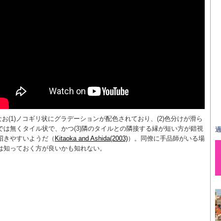
なお(1)ノコギリ状にグラデーションが配色されており、(2)色分けが滑ら
では無くタイル状で、かつ(3)隣のタイルとの隣接する縁が短い方が錯視
過
招きやすいようだ（
Kitaoka and Ashida(2003)
）。同僚に手品師がいる場
は知っておく方が良いかも知れない。