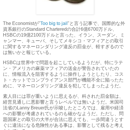
The Economistが"
Too big to jail
"と言う記事で、国際的な外
資系銀行のStandard Charteredの合計6億6700万ドル、
HSBCの19億2100万ドルと言った、イラン、スーダン、ミ
ャンマー、キューバ、そしてメキシコ・マフィアとの取引
に関するマネーロンダリング違反の罰金が、軽すぎるので
は無いかと報じている。
HSBCは世界中で問題を起こしているようだが、特にラテ
ン・アメリカの麻薬マフィアの送金が警告されていたの
に、情報流入を阻害するように操作しようとしたり、コス
ト・カットでコンプライアンス部門が機能不全に陥ったた
めに、マネーロンダリング違反を犯してしまったようだ。
素人目には罪が重いように思えるが、科された罰金額は、
経営見通しに悪影響と言うレベルでは無いようだ。米国司
法省のLanny Breuer氏が示唆したところでは、雇用や経済
への影響が考慮されているのも確かなようだ。ただし、問
題国家との取引の大半が合法に思えても、一歩間違うとす
ぐに違法になる危険性がある事は、影響として残ると考え