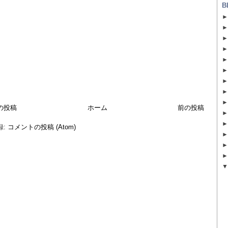
B
の投稿
ホーム
前の投稿
録:
コメントの投稿 (Atom)