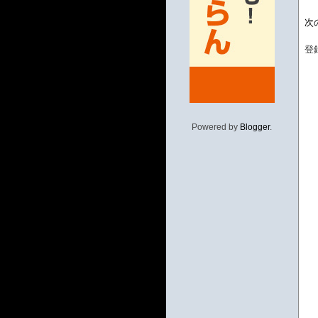
次
登
Powered by
Blogger
.