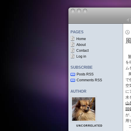
イ
PAGES
Home
About
Contact
M
Log in
を
SUBSCRIBE
ム
Posts RSS
で
Comments RSS
空
AUTHOR
に
水
山
回
が
用
UNCORRELATED