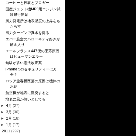
コーヒーと搾取とブロガー
国産ジェット機MRJ用エンジン試
験飛行開始
風力発電所は地表温度の上昇をも
たらす
風力タービンで真水を得る
エバー航空のハローキティ好きが
筋金入り
エールフランス447便の墜落原因
はヒューマンエラー
無駄が多い憲法改正案
iPhone 5のセキュリティーは万
全？
ロシア旅客機墜落の原因は機体の
氷結
航空機が地表に激突すると
地表に風が無いとしても
►
4月
(27)
►
3月
(30)
►
2月
(18)
►
1月
(17)
►
2011
(297)