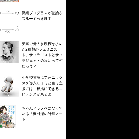
職業プログラマが圏論を
スルーすべき理由
英国で婦人参政権を求め
た2種類のフェミニス
ト、サフラジストとサフ
ラジェットの違いって何
だろう？
小学校英語にフォニック
スを導入しようと言う主
張には、根拠にできるエ
ビデンスがあるよ
ちゃんとラノベになって
いる「浜村渚の計算ノー
ト」