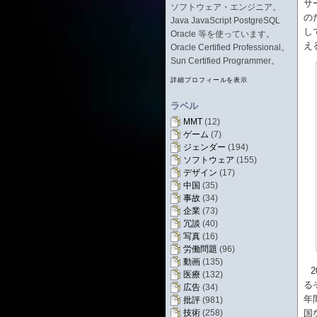
サ
ソフトウェア・エンジニア。
の
Java JavaScript PostgreSQL
し
Oracle 等を使っています。
え
Oracle Certified Professional。
Sun Certified Programmer。
詳細プロフィールを表示
ラベル
MMT
(12)
ゲーム
(7)
ジェンダー
(194)
ソフトウェア
(155)
デザイン
(17)
中国
(35)
事故
(34)
企業
(73)
冗談
(40)
写真
(16)
労働問題
(96)
動画
(135)
医療
(132)
る
広告
(34)
年
批評
(981)
技術
(258)
国