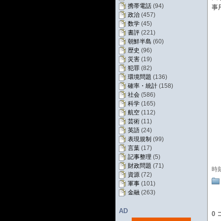
携帯電話
(94)
事
政治
(457)
数学
(45)
書評
(221)
朝鮮半島
(60)
歴史
(96)
災害
(19)
犯罪
(82)
環境問題
(136)
確率・統計
(158)
社会
(586)
科学
(165)
航空
(112)
芸術
(11)
英語
(24)
表現規制
(99)
言葉
(17)
記事整理
(5)
財政問題
(71)
時
資源
(72)
軍事
(101)
金融
(263)
AD
0