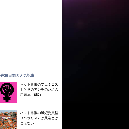
去30日間の人気記事
ネット界隈のフェミニス
トとそのアンチのための
用語集（β版）
ネット界隈の風紀委員型
リベラリズムは異端とは
言えない