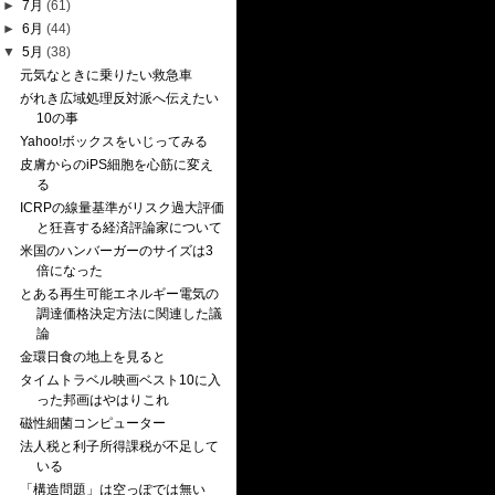
►
7月
(61)
►
6月
(44)
▼
5月
(38)
元気なときに乗りたい救急車
がれき広域処理反対派へ伝えたい
10の事
Yahoo!ボックスをいじってみる
皮膚からのiPS細胞を心筋に変え
る
ICRPの線量基準がリスク過大評価
と狂喜する経済評論家について
米国のハンバーガーのサイズは3
倍になった
とある再生可能エネルギー電気の
調達価格決定方法に関連した議
論
金環日食の地上を見ると
タイムトラベル映画ベスト10に入
った邦画はやはりこれ
磁性細菌コンピューター
法人税と利子所得課税が不足して
いる
「構造問題」は空っぽでは無い