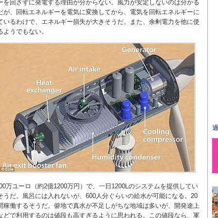
ーを回さずに発電する理由が分からない。風力が安定しないのは分かる
だが、回転エネルギーを電気に変換してから、電気を回転エネルギーに
ているわけで、エネルギー損失が大きそうだ。また、余剰電力を他に使
るようでもない。
過
200万ユーロ（約2億1200万円）で、一日1200Lのシステムを提供してい
そうだ。風呂には入れないが、600人分ぐらいの給水が可能になる。20
間稼働するそうだ。僻地で真水が不足しがちな地域は多いが、開発途上
などで利用するのは値段も高すぎるように思われる。この値段なら、軍