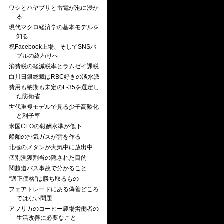
ワシとハヤブサと雷電が泡に浸か
る
現代マクロ経済学の基本モデルを
知る
祝Facebook上場、そしてSNSバ
ブルの終わりへ
消費税の軽減税率とラムゼイ課税
白川日銀総裁はRBC好きの淡水派
費用も納期も未定のF-35を選定し
た防衛省
世代重複モデルで見る少子高齢化
と利子率
米国CEOの報酬水準が低下
船舶の排気ガスが雲を作る
北極のメタンが大気中に放出中
個別漁獲割当の隠された目的
関越道バス事故で分かること
“適正価格”は勝ち取るもの
フェアトレードにある偽善どころ
ではない問題
アフリカのコーヒー農場労働者の
生活改善に必要なこと