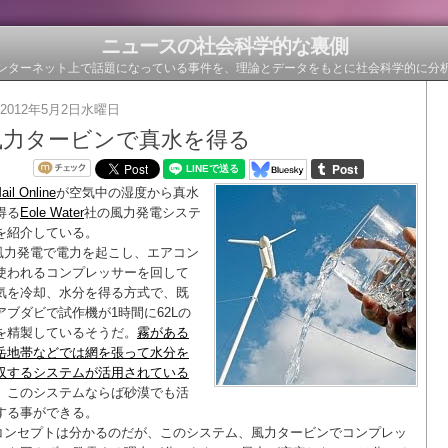
ニュースの社会科学的な裏側
ンターネット上で話題になっている事件を、理論とデータをもとに社会科学的に分
2012年5月2日水曜日
風力タービンで真水を得る
ail Online
が空気中の湿度から真水
得る
Eole Water
社の風力発電システ
を紹介している。
風力発電で電力を起こし、エアコン
使われるコンプレッサーを回して
気を冷却、水分を得る方式で、既
アブダビで試作機が1時間に62Lの
を精製しているそうだ。
霧がある
岳地帯などでは網を張って水分を
収するシステムが活用されている
、このシステムならば砂漠でも活
する事ができる。
コンセプトは分かるのだが、このシステム、風力タービンでコンプレッ