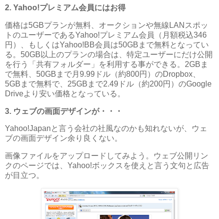
2. Yahoo!プレミアム会員にはお得
価格は5GBプランが無料、オークションや無線LANスポッ
トのユーザーであるYahoo!プレミアム会員（月額税込346
円）、もしくはYahoo!BB会員は50GBまで無料となってい
る。50GB以上のプランの場合は、特定ユーザーにだけ公開
を行う「共有フォルダー」を利用する事ができる。2GBま
で無料、50GBまで月9.99ドル（約800円）のDropbox、
5GBまで無料で、25GBまで2.49ドル（約200円）のGoogle
Driveより安い価格となっている。
3. ウェブの画面デザインが・・・
Yahoo!Japanと言う会社の社風なのかも知れないが、ウェ
ブの画面デザイン余り良くない。
画像ファイルをアップロードしてみよう。ウェブ公開リン
クのページでは、Yahoo!ボックスを使えと言う文句と広告
が目立つ。