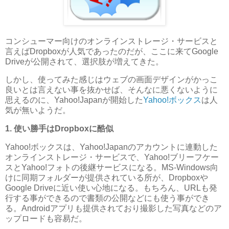
コンシューマー向けのオンラインストレージ・サービスと
言えばDropboxが人気であったのだが、ここに来てGoogle
Driveが公開されて、選択肢が増えてきた。
しかし、使ってみた感じはウェブの画面デザインがかっこ
良いとは言えない事を抜かせば、そんなに悪くないように
思えるのに、Yahoo!Japanが開始した
Yahoo!ボックス
は人
気が無いようだ。
1. 使い勝手はDropboxに酷似
Yahoo!ボックスは、Yahoo!Japanのアカウントに連動した
オンラインストレージ・サービスで、Yahoo!ブリーフケー
スとYahoo!フォトの後継サービスになる。MS-Windows向
けに同期フォルダーが提供されている所が、Dropboxや
Google Driveに近い使い心地になる。もちろん、URLも発
行する事ができるので書類の公開などにも使う事ができ
る。Androidアプリも提供されており撮影した写真などのア
ップロードも容易だ。