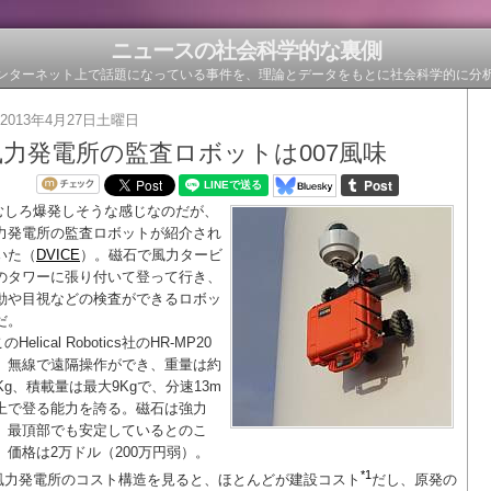
ニュースの社会科学的な裏側
ンターネット上で話題になっている事件を、理論とデータをもとに社会科学的に分
2013年4月27日土曜日
風力発電所の監査ロボットは007風味
むしろ爆発しそうな感じなのだが、
力発電所の監査ロボットが紹介され
いた（
DVICE
）。磁石で風力タービ
のタワーに張り付いて登って行き、
動や目視などの検査ができるロボッ
だ。
のHelical Robotics社のHR-MP20
、無線で遠隔操作ができ、重量は約
9Kg、積載量は最大9Kgで、分速13m
上で登る能力を誇る。磁石は強力
、最頂部でも安定しているとのこ
。価格は2万ドル（200万円弱）。
*1
風力発電所のコスト構造を見ると、ほとんどが建設コスト
だし、原発の