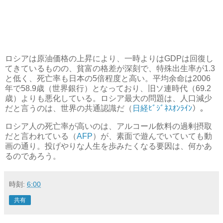
ロシアは原油価格の上昇により、一時よりはGDPは回復し
てきているものの、貧富の格差が深刻で、特殊出生率が1.3
と低く、死亡率も日本の5倍程度と高い。平均余命は2006
年で58.9歳（世界銀行）となっており、旧ソ連時代（69.2
歳）よりも悪化している。ロシア最大の問題は、人口減少
だと言うのは、世界の共通認識だ（
日経ﾋﾞｼﾞﾈｽｵﾝﾗｲﾝ
）。
ロシア人の死亡率が高いのは、アルコール飲料の過剰摂取
だと言われている（
AFP
）が、素面で遊んでいていても動
画の通り。投げやりな人生を歩みたくなる要因は、何かあ
るのであろう。
時刻:
6:00
共有