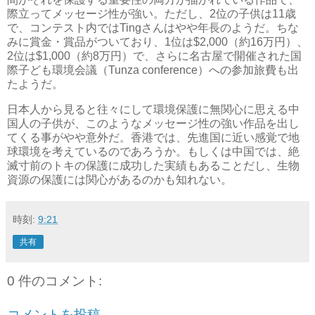
際立ってメッセージ性が強い。ただし、2位の子供は11歳
で、コンテスト内ではTingさんはやや年長のようだ。ちな
みに賞金・賞品がついており、1位は$2,000（約16万円）、
2位は$1,000（約8万円）で、さらに名古屋で開催された国
際子ども環境会議（Tunza conference）への参加旅費も出
たようだ。
日本人から見ると往々にして環境保護に無関心に思える中
国人の子供が、このようなメッセージ性の強い作品を出し
てくる事がやや意外だ。香港では、先進国に近い感覚で地
球環境を考えているのであろうか。もしくは中国では、絶
滅寸前のトキの保護に成功した実績もあることだし、生物
資源の保護には関心があるのかも知れない。
時刻:
9:21
共有
0 件のコメント:
コメントを投稿