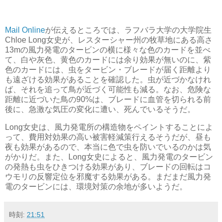
Mail Online
が伝えるところでは、ラフバラ大学の大学院生
Chloe Long女史が、レスターシャー州の牧草地にある高さ
13mの風力発電のタービンの横に様々な色のカードを並べ
て、白や灰色、黄色のカードには余り効果が無いのに、紫
色のカードには、虫をタービン・ブレードが届く距離より
も遠ざける効果があることを確認した。虫が近づかなけれ
ば、それを追って鳥が近づく可能性も減る。なお、危険な
距離に近づいた鳥の90%は、ブレードに血管を切られる前
後に、急激な気圧の変化に遭い、死んでいるそうだ。
Long女史は、風力発電所の構造物をペイントすることによ
って、費用対効果の高い被害軽減策行えるそうだが、昼も
夜も効果があるので、本当に色で虫を防いでいるのかは気
がかりだ。また、Long女史によると、風力発電のタービン
の発熱も虫をひきつける効果があり、ブレードの回転はコ
ウモリの反響定位を邪魔する効果がある。まだまだ風力発
電のタービンには、環境対策の余地が多いようだ。
時刻:
21:51