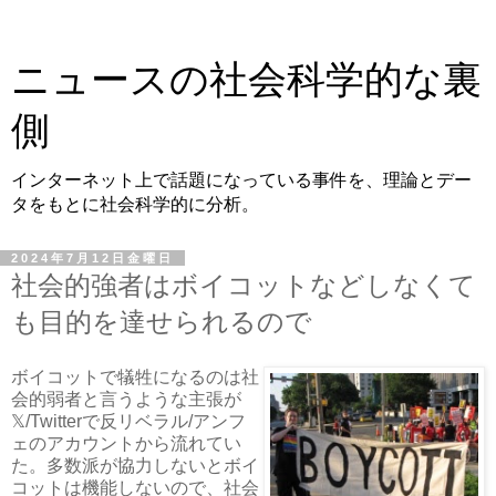
ニュースの社会科学的な裏
側
インターネット上で話題になっている事件を、理論とデー
タをもとに社会科学的に分析。
2024年7月12日金曜日
社会的強者はボイコットなどしなくて
も目的を達せられるので
ボイコットで犠牲になるのは社
会的弱者と言うような主張が
𝕏/Twitterで反リベラル/アンフ
ェのアカウントから流れてい
た。多数派が協力しないとボイ
コットは機能しないので、社会