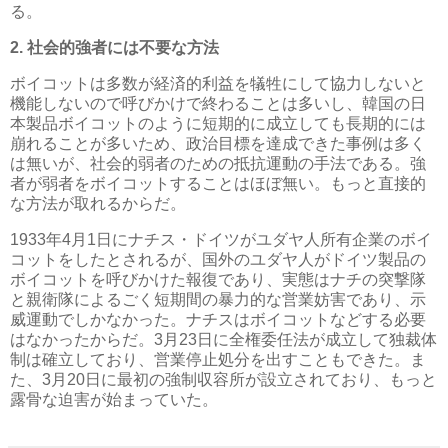
る。
2. 社会的強者には不要な方法
ボイコットは多数が経済的利益を犠牲にして協力しないと
機能しないので呼びかけで終わることは多いし、韓国の日
本製品ボイコットのように短期的に成立しても長期的には
崩れることが多いため、政治目標を達成できた事例は多く
は無いが、社会的弱者のための抵抗運動の手法である。強
者が弱者をボイコットすることはほぼ無い。もっと直接的
な方法が取れるからだ。
1933年4月1日にナチス・ドイツがユダヤ人所有企業のボイ
コットをしたとされるが、国外のユダヤ人がドイツ製品の
ボイコットを呼びかけた報復であり、実態はナチの突撃隊
と親衛隊によるごく短期間の暴力的な営業妨害であり、示
威運動でしかなかった。ナチスはボイコットなどする必要
はなかったからだ。3月23日に全権委任法が成立して独裁体
制は確立しており、営業停止処分を出すこともできた。ま
た、3月20日に最初の強制収容所が設立されており、もっと
露骨な迫害が始まっていた。