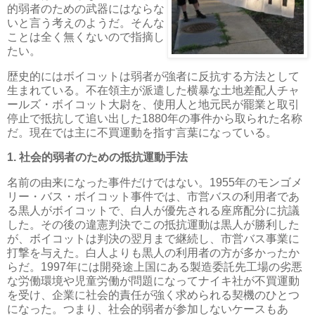
的弱者のための武器にはならな
いと言う考えのようだ。そんな
ことは全く無くないので指摘し
たい。
歴史的にはボイコットは弱者が強者に反抗する方法として
生まれている。不在領主が派遣した横暴な土地差配人チャ
ールズ・ボイコット大尉を、使用人と地元民が罷業と取引
停止で抵抗して追い出した1880年の事件から取られた名称
だ。現在では主に不買運動を指す言葉になっている。
1. 社会的弱者のための抵抗運動手法
名前の由来になった事件だけではない。1955年のモンゴメ
リー・バス・ボイコット事件では、市営バスの利用者であ
る黒人がボイコットで、白人が優先される座席配分に抗議
した。その後の違憲判決でこの抵抗運動は黒人が勝利した
が、ボイコットは判決の翌月まで継続し、市営バス事業に
打撃を与えた。白人よりも黒人の利用者の方が多かったか
らだ。1997年には開発途上国にある製造委託先工場の劣悪
な労働環境や児童労働が問題になってナイキ社が不買運動
を受け、企業に社会的責任が強く求められる契機のひとつ
になった。つまり、社会的弱者が参加しないケースもあ