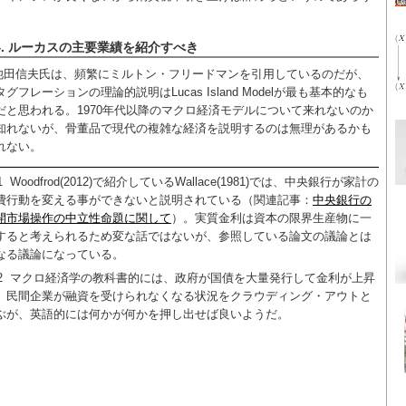
。
4. ルーカスの主要業績を紹介すべき
池田信夫氏は、頻繁にミルトン・フリードマンを引用しているのだが、
タグフレーションの理論的説明はLucas Island Modelが最も基本的なも
だと思われる。1970年代以降のマクロ経済モデルについて来れないのか
知れないが、骨董品で現代の複雑な経済を説明するのは無理があるかも
れない。
1
Woodfrod(2012)で紹介しているWallace(1981)では、中央銀行が家計の
費行動を変える事ができないと説明されている（関連記事：
中央銀行の
開市場操作の中立性命題に関して
）。実質金利は資本の限界生産物に一
すると考えられるため変な話ではないが、参照している論文の議論とは
なる議論になっている。
2
マクロ経済学の教科書的には、政府が国債を大量発行して金利が上昇
、民間企業が融資を受けられなくなる状況をクラウディング・アウトと
ぶが、英語的には何かが何かを押し出せば良いようだ。