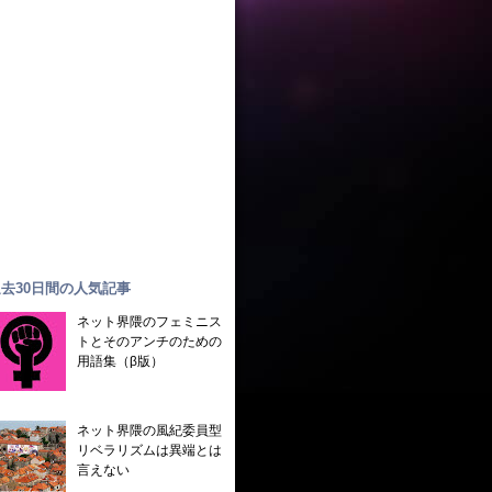
去30日間の人気記事
ネット界隈のフェミニス
トとそのアンチのための
用語集（β版）
ネット界隈の風紀委員型
リベラリズムは異端とは
言えない