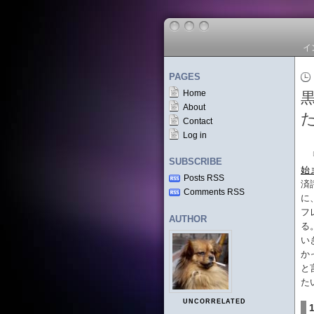
イ
PAGES
Home
About
た
Contact
Log in
SUBSCRIBE
始
Posts RSS
済
Comments RSS
に
フ
AUTHOR
る
い
か
と
た
UNCORRELATED