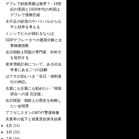
デフレで財政再建は無理？ - 19世
紀の英国と1920年代の米国は
デフレで債務圧縮
水不足の砂漠のサバイバルから公
平と効率を考える
ミシンでビルが崩れるならば
GDPデフレーターの要因分解と企
業物価指数
在日朝鮮人問題の専門家、外村大
を批判する
産米増殖計画について、ある社会
学者にある二つの誤解
はてサが読むべき『在日・強制連
行の神話』
右翼にも左翼にも勧めたい「韓国
併合への道 完全版」
在日韓国・朝鮮人の歴史を粉飾し
たい金明秀
アフガニスタンのB747墜落映像
失業率の低下と就業意欲喪失効果
►
4月
(34)
►
3月
(36)
►
2月
(39)