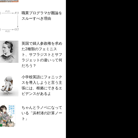
職業プログラマが圏論を
スルーすべき理由
英国で婦人参政権を求め
た2種類のフェミニス
ト、サフラジストとサフ
ラジェットの違いって何
だろう？
小学校英語にフォニック
スを導入しようと言う主
張には、根拠にできるエ
ビデンスがあるよ
ちゃんとラノベになって
いる「浜村渚の計算ノー
ト」