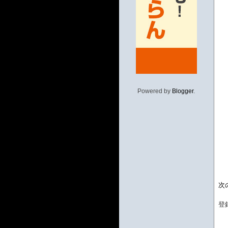
Powered by
Blogger
.
次
登