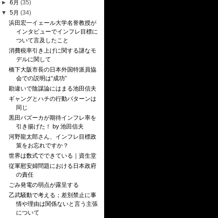
►
6月
(35)
▼
5月
(34)
浜田宏一イェール大学名誉教授が
インタビューでインフレ目標に
ついて言及したこと
消費税率引き上げに関する謎なモ
デルに関して
橋下大阪市長の日本外国特派員協
会での説明は“成功”
勘違いで陰謀論にはまる池田信夫
ギャングとハチの行動パターンは
同じ
黒田バズーカが期待インフレ率を
引き揚げた！ by 池田信夫
河野龍太郎さん、インフレ目標政
策をお忘れですか？
世界は数式でできている｜資生堂
従軍慰安婦問題における日本政府
の責任
ごみ発電の弱点が露呈する
乙武騒動で考える；差別禁止に事
情や理由は関係ないと言う主張
について