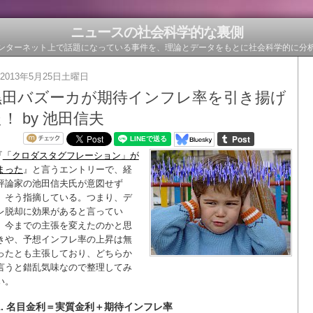
ニュースの社会科学的な裏側
ンターネット上で話題になっている事件を、理論とデータをもとに社会科学的に分
2013年5月25日土曜日
黒田バズーカが期待インフレ率を引き揚げ
！ by 池田信夫
『
「クロダスタグフレーション」が
まった
』と言うエントリーで、経
評論家の池田信夫氏が意図せず
、そう指摘している。つまり、デ
レ脱却に効果があると言ってい
。今までの主張を変えたのかと思
きや、予想インフレ率の上昇は無
ったとも主張しており、どちらか
言うと錯乱気味なので整理してみ
い。
1. 名目金利＝実質金利＋期待インフレ率