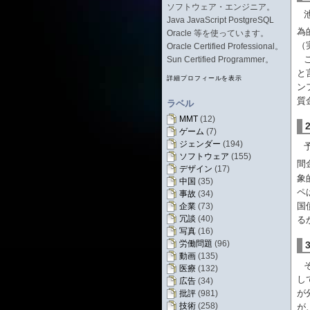
ソフトウェア・エンジニア。
Java JavaScript PostgreSQL
為
Oracle 等を使っています。
（
Oracle Certified Professional。
Sun Certified Programmer。
と
詳細プロフィールを表示
ン
質
ラベル
MMT
(12)
ゲーム
(7)
ジェンダー
(194)
ソフトウェア
(155)
間
デザイン
(17)
象
中国
(35)
ペ
事故
(34)
国
企業
(73)
冗談
(40)
る
写真
(16)
労働問題
(96)
動画
(135)
医療
(132)
し
広告
(34)
が
批評
(981)
技術
(258)
が