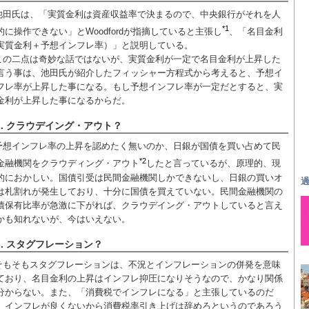
池田氏は、「実質金利は資産収益率で決まるので、中央銀行がそれを人
*1
的に操作できない」とWoodfordが指摘していると主張し
、「名目金利
実質金利＋予想インフレ率）」と説明している。
この二点は奇妙な話ではないが、実質金利が一定で名目金利が上昇した
言う事は、池田氏が紹介したフィッシャー方程式から考えると、予想イ
フレ率が上昇した事になる。もし予想インフレ率が一定だとすると、実
金利が上昇した事になるからだ。
2. クラウデイング・アウト？
予想インフレ率の上昇を認めたく無いのか、日銀が国債を買い占めて民
*2
金融機関をクラウディング・アウト
したと言っているが、原理的、現
的におかしい。国債引受は民間金融機関しかできないし、日銀の買いオ
過
は札割れが発生しており、十分に国債を買えていない。民間金融機関の
債保有比率が急激に下がれば、クラウデイング・アウトしていると言え
かも知れないが、今はいえない。
3. スタグフレーション？
そもそもスタグフレーションは、不況とインフレーションの併発を意味
ており、名目金利の上昇はインフレ抑圧になりそうなので、かなり関係
分からない。また、「消費税でインフレになる」と主張しているのだ
、インフレが良くないから消費税率引き上げは辞めろというのであろう