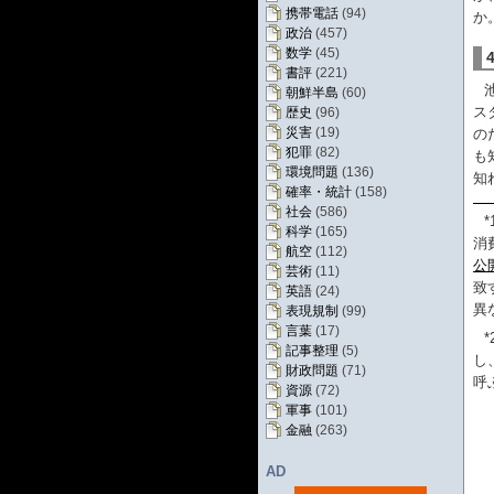
携帯電話
(94)
か
政治
(457)
数学
(45)
書評
(221)
朝鮮半島
(60)
ス
歴史
(96)
災害
(19)
の
犯罪
(82)
も
環境問題
(136)
知
確率・統計
(158)
社会
(586)
*
科学
(165)
消
航空
(112)
公
芸術
(11)
致
英語
(24)
異
表現規制
(99)
言葉
(17)
*
記事整理
(5)
し
財政問題
(71)
呼
資源
(72)
軍事
(101)
金融
(263)
AD