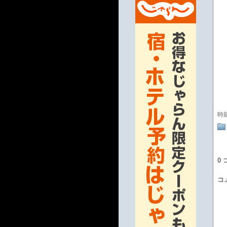
時
0
コ