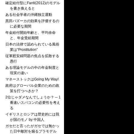
確定給付型にFanti(2012)のモデル
を書き換えると
ある社会学者の沖縄独立運動
黒田バズーカの効果を評価するの
に必要な期間
年金給付開始年齢と、平均余命
と、年金受給期間
日本の法律で認められている風俗
業は“Prostitution”
従軍慰安婦問題の焦点を拡散する
愚行
ある理論モデルの中の年金制度と
現実の違い
マネーストックはGoing My Way!
政府はグローバル企業のための政
策を打つべきか？
2位じゃダメなんでしょうか？ ─ 1
番速いスパコンの必要性を考え
る
イギリスとロシアは歴史的には我
が国のモノ by 中国人
ガセだと言ったがガセでは無かっ
た日中敵対を煽るプラモデル