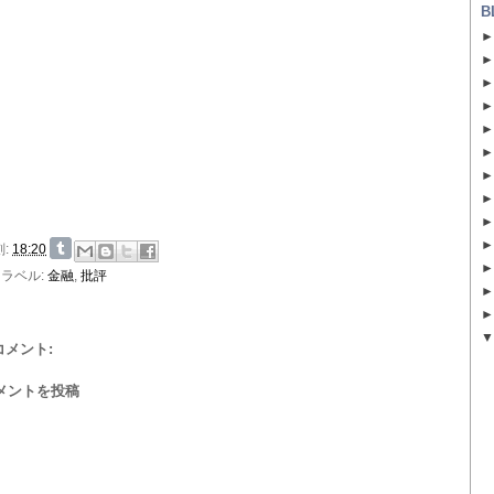
B
刻:
18:20
ラベル:
金融
,
批評
 コメント:
メントを投稿