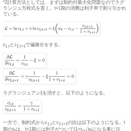
*2
計算方法としては、まずは制約付最大化問題なのでラグ
ランジュ方程式を置く。t+1期の消費は利子率で割り引かれ
ている。
c
とc
で偏微分をする。
1,t
2,t+1
ラグランジュアンξを消すと、以下のようになる。
一方で、制約式からc
とc
の比は以下のようになる。t
1,t
2,t+1
期のs
は、t+1期には利子がついて(1+r
)s
になる事に注
t
t+1
t