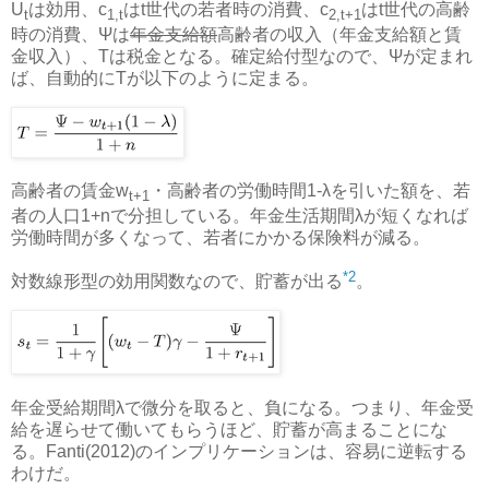
U
は効用、c
はt世代の若者時の消費、c
はt世代の高齢
t
1,t
2,t+1
時の消費、Ψは
年金支給額
高齢者の収入（年金支給額と賃
金収入）、Tは税金となる。確定給付型なので、Ψが定まれ
ば、自動的にTが以下のように定まる。
高齢者の賃金w
・高齢者の労働時間1-λを引いた額を、若
t+1
者の人口1+nで分担している。年金生活期間λが短くなれば
労働時間が多くなって、若者にかかる保険料が減る。
*2
対数線形型の効用関数なので、貯蓄が出る
。
年金受給期間λで微分を取ると、負になる。つまり、年金受
給を遅らせて働いてもらうほど、貯蓄が高まることにな
る。Fanti(2012)のインプリケーションは、容易に逆転する
わけだ。