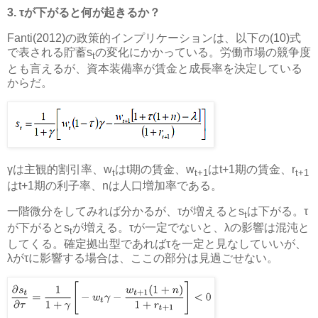
3. τが下がると何が起きるか？
Fanti(2012)の政策的インプリケーションは、以下の(10)式
で表される貯蓄s
の変化にかかっている。労働市場の競争度
t
とも言えるが、資本装備率が賃金と成長率を決定している
からだ。
γは主観的割引率、w
はt期の賃金、w
はt+1期の賃金、r
t
t+1
t+1
はt+1期の利子率、nは人口増加率である。
一階微分をしてみれば分かるが、τが増えるとs
は下がる。τ
t
が下がるとs
が増える。τが一定でないと、λの影響は混沌と
t
してくる。確定拠出型であればτを一定と見なしていいが、
λがτに影響する場合は、ここの部分は見過ごせない。