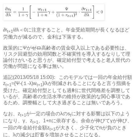
∂r
/∂λ＜0に注意すること。年金受給期間が長くなるほど
t+1
労働力が減るので、金利は下落する。
政策的にΨが
ゼロ
高齢者の賃金収入以上である必要性は、
リスク回避型の効用関数と不確実性を導入するなりして理
論付けがいると思うが、確定給付型で考えると老人世代の
労働が問題になる事は無い。
追記(2013/05/18 15:00):
このモデルでは一回の年金給付額
z
={Ψ-(１-λ)w
}/λが削減されることになると言う指摘を
t+1
t+1
受けた。確定給付型としても過剰に世代間格差を調整して
いるが、高齢者の生活水準の維持が政策的な関心事項であ
るため、調整幅として大き過ぎることは無いであろう。
なお、z
が一定の場合のλのs
に対する影響は以下のよう
t+1
t
になり、γ、z
、1+nに依存する。余命が伸びてγが伸び、
t+1
一回の年金給付金額z
が大きく、少子化でnが負のとき
t+1
に、λの減少は貯蓄を増加させることになる。