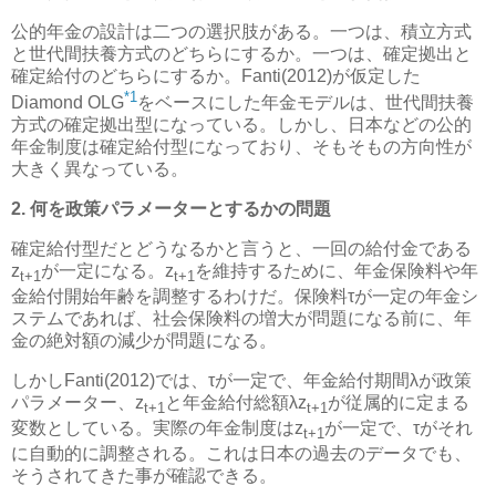
公的年金の設計は二つの選択肢がある。一つは、積立方式
と世代間扶養方式のどちらにするか。一つは、確定拠出と
確定給付のどちらにするか。Fanti(2012)が仮定した
*1
Diamond OLG
をベースにした年金モデルは、世代間扶養
方式の確定拠出型になっている。しかし、日本などの公的
年金制度は確定給付型になっており、そもそもの方向性が
大きく異なっている。
2. 何を政策パラメーターとするかの問題
確定給付型だとどうなるかと言うと、一回の給付金である
z
が一定になる。z
を維持するために、年金保険料や年
t+1
t+1
金給付開始年齢を調整するわけだ。保険料τが一定の年金シ
ステムであれば、社会保険料の増大が問題になる前に、年
金の絶対額の減少が問題になる。
しかしFanti(2012)では、τが一定で、年金給付期間λが政策
パラメーター、z
と年金給付総額λz
が従属的に定まる
t+1
t+1
変数としている。実際の年金制度はz
が一定で、τがそれ
t+1
に自動的に調整される。これは日本の過去のデータでも、
そうされてきた事が確認できる。