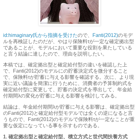
id:himaginary氏から指摘を受けた
ので、
Fanti(2012)
のモデ
ルを再検証したのだが、やはり保険料τが一定な確定拠出型
であることが、モデルにおいて重要な役割を果たしている
と言う結論に達したので、理由を説明したい。
本稿では、確定拠出型と確定給付型の違いを確認した上
で、Fanti(2012)のモデルにの貯蓄決定式を微分すること
で、保険料τが貯蓄に与える影響を確認する。次に、より現
実に近い議論を簡潔に行うために、消費者の予算制約式を
確定給付型に変更して、貯蓄の決定式を導出して、年金給
付期間λの変化が貯蓄に与える影響を検討してみる。
結論は、年金給付期間λが貯蓄に与える影響は、確定拠出型
のFanti(2012)と確定給付型モデルでは全くの逆になると言
うもので、Fanti(2012)のモデルで保険料τが一定なことが重
要な仮定になっている事を示すものである。
1. 確定拠出型と確定給付型、積立方式と世代間扶養方式