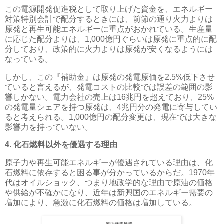
この電源開発促進税として取り上げた資金を、エネルギー
対策特別会計で配分するときには、前節の通り火力よりは
原発と再生可能エネルギーに重点がおかれている。生産量
に応じた配分よりは、1,000億円ぐらいは原発に重点的に配
分しており、政策的に火力よりは原発が安くなるようには
なっている。
しかし、この
『補助金』は原発の発電原価を2.5%低下させ
ていると言えるが、発電コストの比較では誤差の範囲の影
響
しかない。電力会社の売上は16兆円を超えており、25%
の発電量シェアを持つ原発は、4兆円分の発電に寄与してい
ると考えられる。1,000億円の配分変更は、現在では大きな
影響力を持っていない。
4. 化石燃料以外を優遇する理由
原子力や再生可能エネルギーが優遇されている理由は、化
石燃料に依存すると困る事が分かっているからだ。1970年
代はオイルショック、つまり地政学的な理由で原油の価格
や供給が不確かになり、近年は新興国のエネルギー需要の
増加により、急激に化石燃料の価格は増加している。