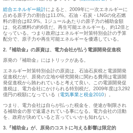
総合エネルギー統計
によると、2009年に一次エネルギーに
占める原子力の割合は11.0%。石油・石炭・LNGの化石燃
料の割合は82.9%。1ジュールあたりの原子力の補助金額
は、化石燃料の約6倍だ。再生可能エネルギーも、約12倍と
なっている。つまり政府はエネルギー対策特別会計の予算
配分で、原子力や再生可能エネルギーを優遇している。
2.『補助金』の原資は、電力会社が払う電源開発促進税
原発の『補助金』にはトリックがある。
エネルギー対策特別会計の原資は、石油石炭税と電源開発
促進税だが、原発の立地や研究開発に関わる費用は電源開
発促進税から賄われていると考えて良い。この電源開発促
進税は、電力会社にかけられる特別税だ。2009年度は3,292
億円の税額になっている（
電気事業と税金2010
）。
つまり、電力会社は自らが払った税金を、使途が制限され
る補助金の形で返還されている事になる。電力会社の活動
を、政府が決めていると言っていいかも知れない。
3.『補助金』が、原発のコストに与える影響は限定的