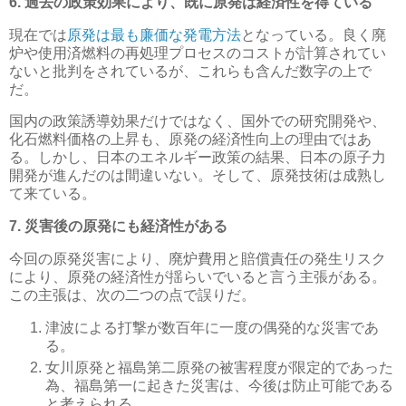
6. 過去の政策効果により、既に原発は経済性を得ている
現在では
原発は最も廉価な発電方法
となっている。良く廃
炉や使用済燃料の再処理プロセスのコストが計算されてい
ないと批判をされているが、これらも含んだ数字の上で
だ。
国内の政策誘導効果だけではなく、国外での研究開発や、
化石燃料価格の上昇も、原発の経済性向上の理由ではあ
る。しかし、日本のエネルギー政策の結果、日本の原子力
開発が進んだのは間違いない。そして、原発技術は成熟し
て来ている。
7. 災害後の原発にも経済性がある
今回の原発災害により、廃炉費用と賠償責任の発生リスク
により、原発の経済性が揺らいでいると言う主張がある。
この主張は、次の二つの点で誤りだ。
津波による打撃が数百年に一度の偶発的な災害であ
る。
女川原発と福島第二原発の被害程度が限定的であった
為、福島第一に起きた災害は、今後は防止可能である
と考えられる。