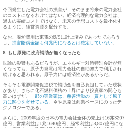
今回発生した電力会社の損害が、そのまま将来の電力会社
のコストになるわけではない。経済合理的な電力会社は、
過去の実績コストではなく、未来の予想コストを最小化す
るように、経営資源を配分する。
なお、廃炉費用は東電のB/Sに計上済みであったであろう
し、
損害賠償金額も何兆円になるとは確定していない
。
8. もし原発に政府補助が無くなったら
世論の影響もあるだろうが、エネルギー対策特別会計が無
くなっても、原子力発電は電力会社の自助努力で利用され
続けると思われる。原子力には経済性があるからだ。
そもそも電源開発促進税で補助金を自己負担していた現状
があり、さらに化石燃料価格の上昇により投資家の関心も
高いはずだ。
一部の実業家は、慈善活動の一貫として原子
力に関心を寄せている
。今や原発は商業ベースにのったテ
クノロジーである。
さらに、2009年度の日本の電力会社全体の売上は16兆3207
億円、営業利益は1兆1640億円、経常利益は8,807億円にな