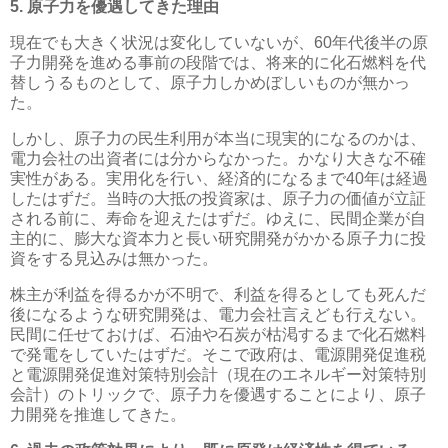
5. 原子力を優遇してきた理由
現在でも大きく状況は変化していないが、60年代後半の原
子力開発を進める事前の段階では、将来的に化石燃料を代
替しうるものとして、原子力しかめぼしいものが無かっ
た。
しかし、原子力の民生利用が本当に現実的になるのかは、
電力会社の出資者には分からなかった。かなり大きな不確
実性がある。実用化を行い、経済的になるまで40年は経過
したはずだ。当時の大抵の投資家は、原子力の価値が立証
される前に、寿命を迎えたはずだ。ゆえに、民間企業が自
主的に、膨大な資本力と長い研究開発がかかる原子力に投
資をする見込みは無かった。
株主が利益を得るかが不明で、利益を得るとしても死んだ
後になるような研究開発は、電力会社言えども行えない。
民間に任せておけば、石油や石炭が枯渇するまで化石燃料
で発電をしていたはずだ。そこで政府は、電源開発促進税
と電源開発促進対策特別会計（現在のエネルギー対策特別
会計）のトリックで、原子力を優遇することにより、原子
力開発を推進してきた。