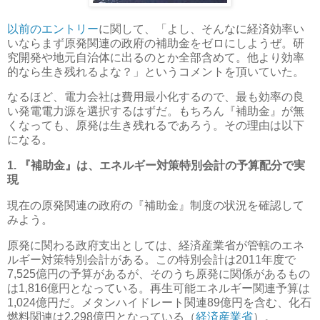
以前のエントリー
に関して、「よし、そんなに経済効率い
いならまず原発関連の政府の補助金をゼロにしようぜ。研
究開発や地元自治体に出るのとか全部含めて。他より効率
的なら生き残れるよな？」というコメントを頂いていた。
なるほど、電力会社は費用最小化するので、最も効率の良
い発電電力源を選択するはずだ。もちろん『補助金』が無
くなっても、原発は生き残れるであろう。その理由は以下
になる。
1. 『補助金』は、エネルギー対策特別会計の予算配分で実
現
現在の原発関連の政府の『補助金』制度の状況を確認して
みよう。
原発に関わる政府支出としては、経済産業省が管轄のエネ
ルギー対策特別会計がある。この特別会計は2011年度で
7,525億円の予算があるが、そのうち原発に関係があるもの
は1,816億円となっている。再生可能エネルギー関連予算は
1,024億円だ。メタンハイドレート関連89億円を含む、化石
燃料関連は2,298億円となっている（
経済産業省
）。