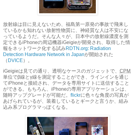
放射線は目に見えないため、福島第一原発の事故で飛来し
ているかも知れない放射性物質に、神経質な人は不安にな
っているようだ。そんな人々が、日本中の放射線濃度を測
定できるiPhoneの周辺機器iGeigieが開発され、取得した情
報をネットワーク化する試み
RDTN.org: Radiation
Detection Hardware Network in Japan
が開始された
（
DVICE
）。
iGeigieは見ての通り、透明なケースのガジェットで、
CPM
単位でβ線とγ線を測定することができ、ラインインを通じ
てiPhoneと接続され、データを専用サイトに送信すること
ができる。もちろん、iPhoneの専用アプリケーションは、
随時アップグレードが可能だ。
flickr
に色々な角度の写真が
あげられているが、装着しているとギークと言うか、組み
込み系プログラマっぽくなる。