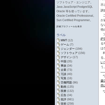
ソフトウェア・エンジニア。
示
Java JavaScript PostgreSQL
調
Oracle 等を使っています。
Oracle Certified Professional。
が
Sun Certified Programmer。
な
詳細プロフィールを表示
他
ラベル
i
MMT
(12)
る
ゲーム
(7)
は
ジェンダー
(194)
ソフトウェア
(156)
デザイン
(17)
る
中国
(35)
い
事故
(34)
う
企業
(73)
冗談
(40)
*
写真
(16)
森
労働問題
(96)
売
動画
(135)
医療
(132)
*
広告
(34)
批評
(981)
技術
(258)