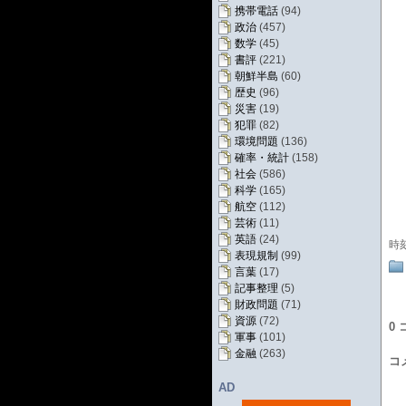
携帯電話
(94)
政治
(457)
数学
(45)
書評
(221)
朝鮮半島
(60)
歴史
(96)
災害
(19)
犯罪
(82)
環境問題
(136)
確率・統計
(158)
社会
(586)
科学
(165)
航空
(112)
芸術
(11)
英語
(24)
時
表現規制
(99)
言葉
(17)
記事整理
(5)
財政問題
(71)
資源
(72)
0
軍事
(101)
金融
(263)
コ
AD