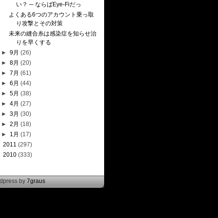
い？ ─ ならばEye-Fiだっ
よくある6つのアカウント乗っ取
り攻撃とその対策
未来の縫合糸は感染症を知らせ治
りを早くする
►
9月
(26)
►
8月
(20)
►
7月
(61)
►
6月
(44)
►
5月
(38)
►
4月
(27)
►
3月
(30)
►
2月
(18)
►
1月
(17)
►
2011
(297)
►
2010
(333)
rdpress by
7graus