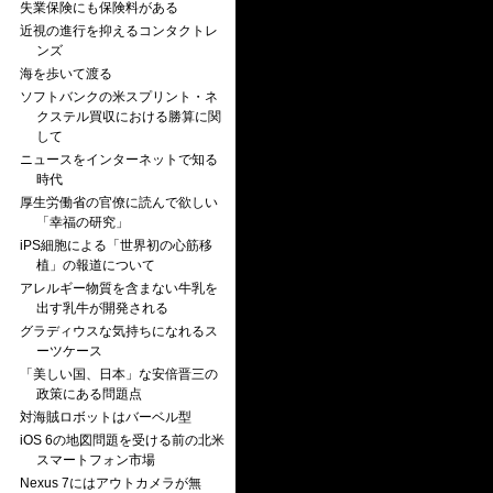
失業保険にも保険料がある
近視の進行を抑えるコンタクトレ
ンズ
海を歩いて渡る
ソフトバンクの米スプリント・ネ
クステル買収における勝算に関
して
ニュースをインターネットで知る
時代
厚生労働省の官僚に読んで欲しい
「幸福の研究」
iPS細胞による「世界初の心筋移
植」の報道について
アレルギー物質を含まない牛乳を
出す乳牛が開発される
グラディウスな気持ちになれるス
ーツケース
「美しい国、日本」な安倍晋三の
政策にある問題点
対海賊ロボットはバーベル型
iOS 6の地図問題を受ける前の北米
スマートフォン市場
Nexus 7にはアウトカメラが無