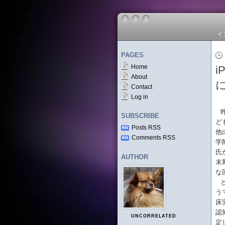
イ
PAGES
Home
About
Contact
Log in
SUBSCRIBE
ど
Posts RSS
他
Comments RSS
学
氏
AUTHOR
末
な
う
床
認
UNCORRELATED
定