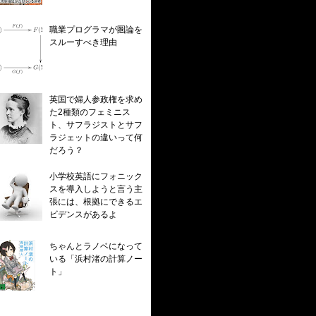
職業プログラマが圏論を
スルーすべき理由
英国で婦人参政権を求め
た2種類のフェミニス
ト、サフラジストとサフ
ラジェットの違いって何
だろう？
小学校英語にフォニック
スを導入しようと言う主
張には、根拠にできるエ
ビデンスがあるよ
ちゃんとラノベになって
いる「浜村渚の計算ノー
ト」