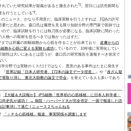
*1
されていた研究結果が疑義があると撤去された
。翌日には読売新聞も
*2
査を行うとしている
。
このニュース、かなり不用意だ。臨床実験を行うとすれば、
FDA
の許可
必要だと思われ、森口氏は履歴を見る限り知財分野の専門家で医師では
いので、臨床試験を行うには執刀医が必要になる。臨床試験に関わった
の人物への取材を怠るべきでは無かったはずだ。
ブタでは肝臓の前駆細胞から心筋を作ることが出来ており、
皮膚からの
PS細胞を心筋に変える実験も成功
しているので、10年後に実用化してい
可能性は大いにあるとは思うが、森口氏の研究報告を速報すべき状況で
ない。
科学分野では実験のミスだけではなく、悪意のある事件はたまに発生す
。『
世界記録「日本人研究者、172本の論文データ捏造」
』や『
改ざん疑
過
で賞取り消し 東北大助教の論文で学会
』を覚えている人も多いであろ
。
1
【大嘘＆大誤報か】 iPS細胞「世界初の心筋移植」に日本人科学者・
口尚史氏が成功！ → 病院・ハーバード大が完全否定、一面で報道した読
は記事消して逃亡 | ニュース２ちゃんねる
2
「ｉＰＳ心筋移植」報道、事実関係を調査します