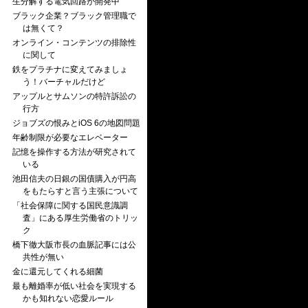
生分解する電気回路が開発中
ブラック企業？ブラック管理職で
は無くて？
オンライン・コンテンツの排除性
に関して
鉄をプラチナに変えてみましょ
う！バーチャルだけど
アップルとサムソンの特許訴訟の
行方
ジョブズの恨みとiOS 6の地図問題
年齢制限が必要なエレベーター
記憶を操作する方法が研究されて
いる
池田信夫の日銀の国債購入が円高
をもたらすと言う主張について
「社会保障に関する国民意識調
査」にある厚生労働省のトリッ
ク
橋下徹大阪市長の血脈記事には公
共性が無い
金に還元してくれる細菌
最も離婚率が低い社会を実現する
かも知れない恋愛ルール