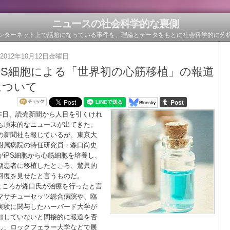
ニュースの社会科学的な裏側
ンターネット上で話題になっている事件を、理論とデータをもとに社会科学的に分
2012年10月12日金曜日
iPS細胞による「世界初の心筋移植」の報道
について
昨日、読売新聞から人目を引くけれ
も瑣末的なニュースが出てきた。
の新聞社も報じているが、東京大
附属病院の特任研究員・森口尚史
がiPS細胞から心筋細胞を培養し、
期患者に移植したところ、驚異的
回復を見せたと言うものだ。
ところが森口氏が治療を行ったと言
マサチューセッツ総合病院や、臨
実験に関与したハーバード大学が
知していないと間接的に報道を否
し、ロックフェラー大学などで展