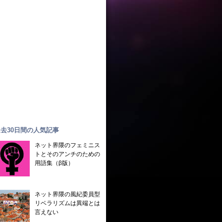
去30日間の人気記事
ネット界隈のフェミニス
トとそのアンチのための
用語集（β版）
ネット界隈の風紀委員型
リベラリズムは異端とは
言えない