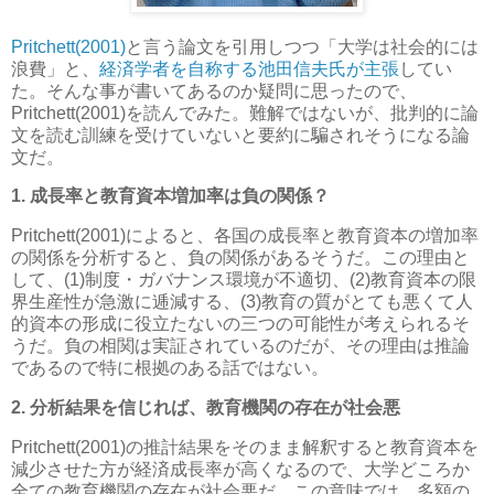
Pritchett(2001)
と言う論文を引用しつつ「大学は社会的には
浪費」と、
経済学者を自称する池田信夫氏が主張
してい
た。そんな事が書いてあるのか疑問に思ったので、
Pritchett(2001)を読んでみた。難解ではないが、批判的に論
文を読む訓練を受けていないと要約に騙されそうになる論
文だ。
1. 成長率と教育資本増加率は負の関係？
Pritchett(2001)によると、各国の成長率と教育資本の増加率
の関係を分析すると、負の関係があるそうだ。この理由と
して、(1)制度・ガバナンス環境が不適切、(2)教育資本の限
界生産性が急激に逓減する、(3)教育の質がとても悪くて人
的資本の形成に役立たないの三つの可能性が考えられるそ
うだ。負の相関は実証されているのだが、その理由は推論
であるので特に根拠のある話ではない。
2. 分析結果を信じれば、教育機関の存在が社会悪
Pritchett(2001)の推計結果をそのまま解釈すると教育資本を
減少させた方が経済成長率が高くなるので、大学どころか
全ての教育機関の存在が社会悪だ。この意味では、多額の