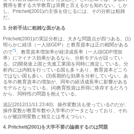
費用を要する大学教育は浪費と言えるかも知れない。しか
し、Pritchett(2001)の主張を信じるには、その分析は粗雑
だ。
3. 分析手法に粗雑な面がある
Pritchett(2001)の実証分析は、大きな問題点が四つある。(1)
明らかに経済（一人頭GDP）と教育資本は正の相関がある
*1
ので
、教育資本増加率が経済成長率（一人頭GDP増加
率）にマイナス効果があるなら、分析モデルが誤ってい
る。(2)開発途上国と先進工業国を同時に推定している。分
析内には内戦を行っている国も多々あり、教育資本どころ
ではない国も多い。(3)長期的な効果を分析していない。あ
る年の教育資本の増加が、同年の経済成長率に影響がある
モデルとなっている。(4)教育投資は所得に依存するだろう
から、同時性の問題を抱えている。
追記(2012/11/11 23:40):
操作変数法も使っているのだが、
操作変数が教育年数や入学率のデータとなっており、それ
らが被説明変数と独立とは考えづらい。
4. Pritchett(2001)を大学不要の論拠するのは問題