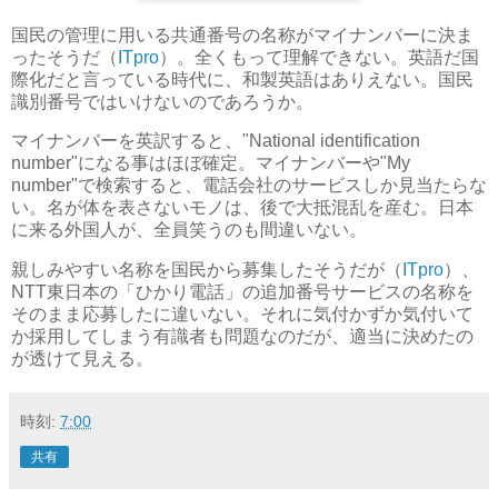
国民の管理に用いる共通番号の名称がマイナンバーに決ま
ったそうだ（
ITpro
）。全くもって理解できない。英語だ国
際化だと言っている時代に、和製英語はありえない。国民
識別番号ではいけないのであろうか。
マイナンバーを英訳すると、"National identification
number"になる事はほぼ確定。マイナンバーや"My
number"で検索すると、電話会社のサービスしか見当たらな
い。名が体を表さないモノは、後で大抵混乱を産む。日本
に来る外国人が、全員笑うのも間違いない。
親しみやすい名称を国民から募集したそうだが（
ITpro
）、
NTT東日本の「ひかり電話」の追加番号サービスの名称を
そのまま応募したに違いない。それに気付かずか気付いて
か採用してしまう有識者も問題なのだが、適当に決めたの
が透けて見える。
時刻:
7:00
共有