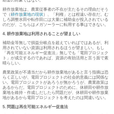
助金の対象ではない。
耕作放棄地は、農業従事者の不在が主たるその理由だそう
で（
耕作放棄地の現状
）、「利権」とは程遠い存在だ。む
しろ調整水田や転作田には大量に補助金が投入されている
のだが、こちらはメガソーラーに転用する事はできない。
4. 耕作放棄地は利用されることが望ましい
補助金等無しで損益分岐点を超えていればではあるが、利
用されていない資源は利用されるほうが望ましい。もし
「再生可能エネルギー促進法」無しでも「電田プロジェク
ト」が成立するのであれば、資源の有効活用と言う面で素
晴らしい。
農業政策が不適当だから耕作放棄地があると言う指摘は恐
らく正しいが、電田プロジェクトの社会的意義には関係な
い。電田プロジェクトがあろうが無かろうが、農業政策は
あるからだ。電田プロジェクトのために、休耕田や耕作放
棄地を維持・作成しだしたら問題だが、休耕田や耕作放棄
地があるから電田プロジェクトを考えたのは間違いない。
5. 問題は再生可能エネルギー促進法