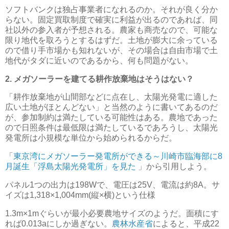
ソフトバンクは独占事業者になれるのか。それが良く分か
らない。固定買取制度で確実に利益が出るのであれば、同
社以外の参入者が予想される。農家も商売なので、可能な
限り地代を取ろうとするはずだ。土地が膨大に余っている
ので借り手市場かも知れないが、その場合は自由市場で土
地代がタダに近いのであるから、何も問題がない。
2. メガソーラーを建てる耕作放棄地はそうはない？
「耕作放棄地が山間部などに点在し、太陽光発電に適した
広い土地がほとんどない」と当然のように書いてあるのだ
が、参加制約は満たしている可能性はある。農地であった
ので日照条件は最低限は満たしているであろうし、太陽光
発電所は小規模な単位から始められるからだ。
「
東京湾にメガソーラー発電所ができる～川崎市臨海部に8
月誕生「浮島太陽光発電所」を見た
」から引用しよう。
パネル1つの出力は198Wで、電圧は25V、電流は約8A。サ
イズは1,318×1,004mm(縦×横)という仕様
1.3m×1mぐらいが最小必要農地サイズのようだ。面積にす
れば0.013aにしか過ぎない。
農林水産省
によると、平成22