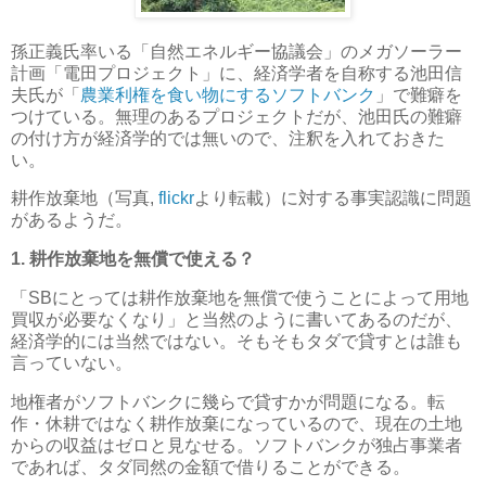
孫正義氏率いる「自然エネルギー協議会」のメガソーラー
計画「電田プロジェクト」に、経済学者を自称する池田信
夫氏が「
農業利権を食い物にするソフトバンク
」で難癖を
つけている。無理のあるプロジェクトだが、池田氏の難癖
の付け方が経済学的では無いので、注釈を入れておきた
い。
耕作放棄地（写真,
flickr
より転載）に対する事実認識に問題
があるようだ。
1. 耕作放棄地を無償で使える？
「SBにとっては耕作放棄地を無償で使うことによって用地
買収が必要なくなり」と当然のように書いてあるのだが、
経済学的には当然ではない。そもそも
タダで貸すとは誰も
言っていない
。
地権者がソフトバンクに幾らで貸すかが問題になる。転
作・休耕ではなく耕作放棄になっているので、現在の土地
からの収益はゼロと見なせる。ソフトバンクが独占事業者
であれば、タダ同然の金額で借りることができる。