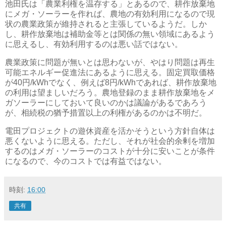
池田氏は「農業利権を温存する」とあるので、耕作放棄地
にメガ・ソーラーを作れば、農地の有効利用になるので現
状の農業政策が維持されると主張しているようだ。しか
し、耕作放棄地は補助金等とは関係の無い領域にあるよう
に思えるし、有効利用するのは悪い話ではない。
農業政策に問題が無いとは思わないが、やはり問題は再生
可能エネルギー促進法にあるように思える。固定買取価格
が40円/kWhでなく、例えば8円/kWhであれば、耕作放棄地
の利用は望ましいだろう。農地登録のまま耕作放棄地をメ
ガソーラーにしておいて良いのかは議論があるであろう
が、相続税の猶予措置以上の利権があるのかは不明だ。
電田プロジェクトの遊休資産を活かそうという方針自体は
悪くないように思える。ただし、それが社会的余剰を増加
するのはメガ・ソーラーのコストが十分に安いことが条件
になるので、今のコストでは有益ではない。
時刻:
16:00
共有