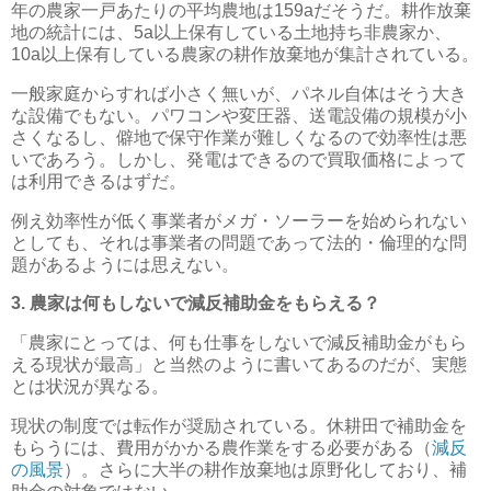
年の農家一戸あたりの平均農地は159aだそうだ。耕作放棄
地の統計には、5a以上保有している土地持ち非農家か、
10a以上保有している農家の耕作放棄地が集計されている。
一般家庭からすれば小さく無いが、パネル自体はそう大き
な設備でもない。パワコンや変圧器、送電設備の規模が小
さくなるし、僻地で保守作業が難しくなるので効率性は悪
いであろう。しかし、発電はできるので買取価格によって
は利用できるはずだ。
例え効率性が低く事業者がメガ・ソーラーを始められない
としても、それは事業者の問題であって法的・倫理的な問
題があるようには思えない。
3. 農家は何もしないで減反補助金をもらえる？
「農家にとっては、何も仕事をしないで減反補助金がもら
える現状が最高」と当然のように書いてあるのだが、実態
とは状況が異なる。
現状の制度では転作が奨励されている。休耕田で補助金を
もらうには、費用がかかる農作業をする必要がある（
減反
の風景
）。さらに大半の耕作放棄地は原野化しており、補