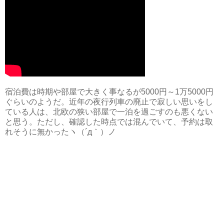
宿泊費は時期や部屋で大きく事なるが5000円～1万5000円
ぐらいのようだ。近年の夜行列車の廃止で寂しい思いをし
ている人は、北欧の狭い部屋で一泊を過ごすのも悪くない
と思う。ただし、確認した時点では混んでいて、予約は取
れそうに無かった
ヽ（´д｀）ノ