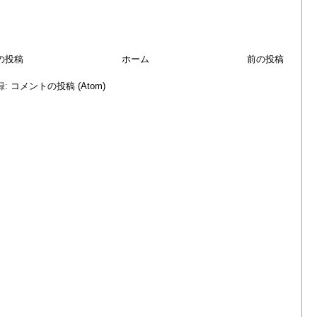
の投稿
ホーム
前の投稿
録:
コメントの投稿 (Atom)