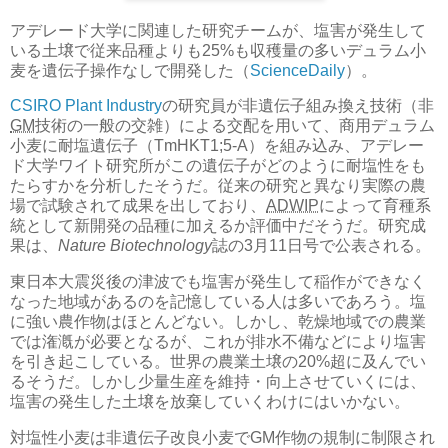
アデレード大学に関連した研究チームが、塩害が発生して
いる土壌で従来品種よりも25%も収穫量の多いデュラム小
麦を遺伝子操作なしで開発した（
ScienceDaily
）。
CSIRO Plant Industry
の研究員が非遺伝子組み換え技術（非
GM
技術の一般の交雑）による交配を用いて、商用デュラム
小麦に耐塩遺伝子（TmHKT1;5-A）を組み込み、アデレー
ド大学ワイト研究所がこの遺伝子がどのように耐塩性をも
たらすかを分析したそうだ。従来の研究と異なり実際の農
場で試験されて成果を出しており、
ADWIP
によって育種系
統として新開発の品種に加えるか評価中だそうだ。研究成
果は、
Nature Biotechnology
誌の3月11日号で公表される。
東日本大震災後の津波でも塩害が発生して稲作ができなく
なった地域があるのを記憶している人は多いであろう。塩
に強い農作物はほとんどない。しかし、乾燥地域での農業
では潅漑が必要となるが、これが排水不備などにより塩害
を引き起こしている。世界の農業土壌の20%超に及んでい
るそうだ。しかし少量生産を維持・向上させていくには、
塩害の発生した土壌を放棄していくわけにはいかない。
対塩性小麦は非遺伝子改良小麦でGM作物の規制に制限され