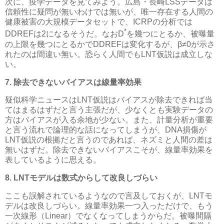
次に、疫学データを見てみよう。広島・長崎LSSデータは
信頼性に疑問が無いわけでは無いが、唯一存在する人間の
健康被害の大規模データセットで、ICRPの分析では
*
DDREFは2になるそうだ。なおD
を幾つにとるか、被曝量
の上限を幾つにとるかでDDREFは変化するが、β≠0が示さ
れたのは間違い無い。恐らく人間でもLNT仮説は成立しな
い。
7. 除去できないバイアスは線量率効果
疑似科学ニュースはLNT仮説はバイアスが除去できれば当
てはまるはずだと言う主張だが、少なくとも実験データの
方はバイアスが入る余地が少ない。また、計量分析が重要
と言う流れで論理的な話になってしまうが、DNA損傷が
LNT仮説の根拠だと言うのであれば、ネズミと人間の差は
無いはずだ。除去できないバイアスこそが、線量率効果を
表しているように思える。
8. LNTモデルは数式からして改良しづらい
ここも誤解されているようなので言及しておくが、LNTモ
デルは改良しづらい。線量率効果一つ入っただけで、もう
一次線形（Linear）でなくなってしまうからだ。被曝間隔