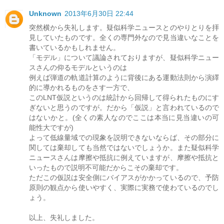
Unknown
2013年6月30日 22:44
突然横から失礼します。疑似科学ニュースとのやりとりを拝
見していたものです。全くの専門外なので見当違いなことを
書いているかもしれません。
「モデル」について議論されておりますが、疑似科学ニュー
スさんの仰るモデルというのは
例えば弾道の軌道計算のように背後にある運動法則から演繹
的に導かれるものをさす一方で、
このLNT仮説というのは統計から回帰して得られたものにす
ぎないと思うのですが。だから「仮説」と言われているので
はないかと。(全くの素人なのでここは本当に見当違いの可
能性大ですが)
よって低線量域での現象を説明できないならば、その部分に
関しては棄却しても当然ではないでしょうか。また疑似科学
ニュースさんは摩擦や抵抗に例えていますが、摩擦や抵抗と
いったもので説明不可能だからこその棄却です。
ただこの仮説は安全側にバイアスがかかっているので、予防
原則の観点から使いやすく、実際に実務で使わているのでし
ょう。
以上、失礼しました。