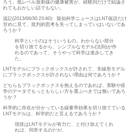
ろう。低レベル放射線の健康被害が、経験則だけで結論さ
れてもおかしい話でもない。
追記(2013/06/30 23:40):
疑似科学ニュースはLNT仮説だけ
甘めに見て、批判的思考を失ってしまっていはいないであ
ろうか？
科学というのはそういうもの。わからない部分
を切り捨てるから、シンプルなモデル(法則)が作
れるのであって、そうやって科学は進歩してき
た。
LNTモデルにブラックボックスが許されて、非線形モデル
にブラックボックスが許されない理由は何であろうか？
どちらもブラックボックスを抱えるのであれば、実験や疫
学のデータでもっともらしい方を選ぶべきでは無いであろ
うか？
科学的に存在が分かっている線量率効果を切り捨てている
LNTモデルは、科学的だと言えるであろうか？
現状はLNTモデルが有力だ、と付け加えてくれ
れば、同意するのだが。