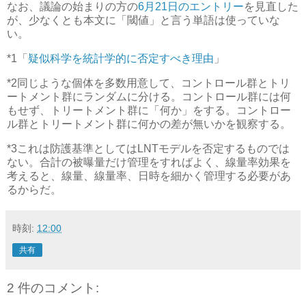
なお、議論の始まりの方の
6月21日のエントリー
を見直した
が、少なくとも本文に「閾値」と言う単語は使っていな
い。
*1
「
疑似科学を統計学的に否定すべき理由
」
*2
同じような個体を多数用意して、コントロール群とトリ
ートメント群にランダムに分ける。コントロール群には何
もせず、トリートメント群に「何か」をする。コントロー
ル群とトリートメント群に何かの差が無いかを観察する。
*3
これは防護基準としてはLNTモデルを否定するものでは
ない。合計の被曝量だけ管理をすればよく、線量率効果を
考えると、線量、線量率、日時を細かく管理する必要があ
るからだ。
時刻:
12:00
共有
2 件のコメント: