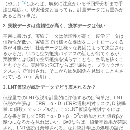
*2
（
RCT
）
もあれば、解釈に注意がいる単回帰分析まで手
法は幅広い。現実優先と言っても、計量データにも重みが
あると言う事だ。
2. 実験データは信頼性が高く、疫学データは低い
平易に書けば、実験データは信頼性が高く、疫学データは
信頼性が低い。実験室では様々な要因をコントロールする
事が可能だが、社会データは様々な要因によって決定され
るからだ。いつも空気抵抗バイアスの話しが出てくるが、
実験室では傾斜で空気抵抗を減らすことも、空気を抜くこ
ともできる。実験室のRCTならば理屈抜き、ブラックボッ
クスありで信用され、そこから因果関係を見出すこともさ
れている（e.g. 薬剤）。
3. LNT仮説が統計データでどう表されるか？
低線量でのLNT仮説を計量的に評価するのは簡単だ。LNT
仮説の主張は、ERR = α・D（ERR:過剰相対リスク, D:被曝
量, α:係数）でシンプルだ。このLNT仮説を検討するには、
2
式を書き直してERR = α・D + β・D
の追加された係数βが
幾つになるかを見ればいい。β≠0ならば、線量率効果が確認
され、LNT仮説は棄却される。なお統計学上の処理の話だ