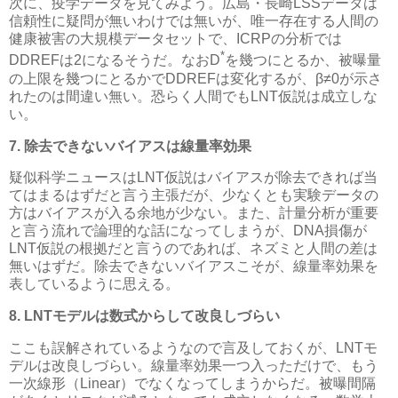
次に、疫学データを見てみよう。広島・長崎LSSデータは
信頼性に疑問が無いわけでは無いが、唯一存在する人間の
健康被害の大規模データセットで、ICRPの分析では
*
DDREFは2になるそうだ。なおD
を幾つにとるか、被曝量
の上限を幾つにとるかでDDREFは変化するが、β≠0が示さ
れたのは間違い無い。恐らく人間でもLNT仮説は成立しな
い。
7. 除去できないバイアスは線量率効果
疑似科学ニュースはLNT仮説はバイアスが除去できれば当
てはまるはずだと言う主張だが、少なくとも実験データの
方はバイアスが入る余地が少ない。また、計量分析が重要
と言う流れで論理的な話になってしまうが、DNA損傷が
LNT仮説の根拠だと言うのであれば、ネズミと人間の差は
無いはずだ。除去できないバイアスこそが、線量率効果を
表しているように思える。
8. LNTモデルは数式からして改良しづらい
ここも誤解されているようなので言及しておくが、LNTモ
デルは改良しづらい。線量率効果一つ入っただけで、もう
一次線形（Linear）でなくなってしまうからだ。被曝間隔