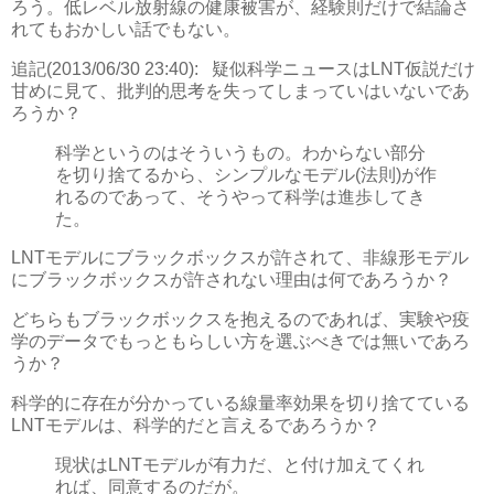
ろう。低レベル放射線の健康被害が、経験則だけで結論さ
れてもおかしい話でもない。
追記(2013/06/30 23:40):
疑似科学ニュースはLNT仮説だけ
甘めに見て、批判的思考を失ってしまっていはいないであ
ろうか？
科学というのはそういうもの。わからない部分
を切り捨てるから、シンプルなモデル(法則)が作
れるのであって、そうやって科学は進歩してき
た。
LNTモデルにブラックボックスが許されて、非線形モデル
にブラックボックスが許されない理由は何であろうか？
どちらもブラックボックスを抱えるのであれば、実験や疫
学のデータでもっともらしい方を選ぶべきでは無いであろ
うか？
科学的に存在が分かっている線量率効果を切り捨てている
LNTモデルは、科学的だと言えるであろうか？
現状はLNTモデルが有力だ、と付け加えてくれ
れば、同意するのだが。