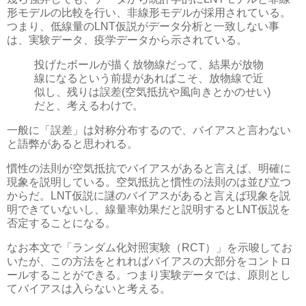
形モデルの比較を行い、非線形モデルが採用されている。
つまり、低線量のLNT仮説がデータ分析と一致しない事
は、実験データ、疫学データから示されている。
投げたボールが描く放物線だって、結果が放物
線になるという前提があればこそ、放物線で近
似し、残りは誤差(空気抵抗や風向きとかのせい)
だと、考えるわけで。
一般に「誤差」は対称分布するので、バイアスと言わない
と語弊があると思われる。
慣性の法則が空気抵抗でバイアスがあると言えば、明確に
現象を説明している。空気抵抗と慣性の法則のは並び立つ
からだ。LNT仮説に謎のバイアスがあると言えば現象を説
明できていないし、線量率効果だと説明するとLNT仮説を
否定することになる。
なお本文で「ランダム化対照実験（RCT）」を示唆してお
いたが、この方法をとれればバイアスの大部分をコントロ
ールすることができる。つまり実験データでは、原則とし
てバイアスは入らないと考える。