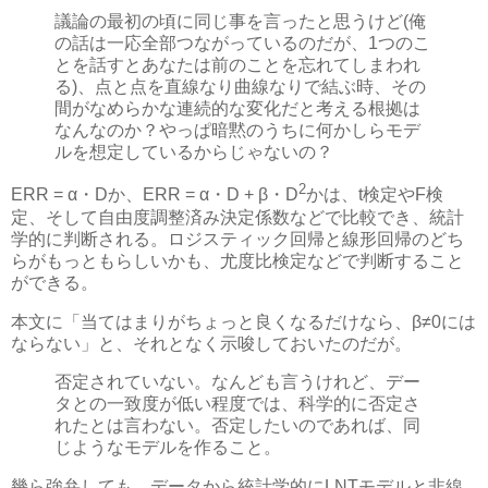
議論の最初の頃に同じ事を言ったと思うけど(俺
の話は一応全部つながっているのだが、1つのこ
とを話すとあなたは前のことを忘れてしまわれ
る)、点と点を直線なり曲線なりで結ぶ時、その
間がなめらかな連続的な変化だと考える根拠は
なんなのか？やっぱ暗黙のうちに何かしらモデ
ルを想定しているからじゃないの？
2
ERR = α・Dか、ERR = α・D + β・D
かは、t検定やF検
定、そして自由度調整済み決定係数などで比較でき、統計
学的に判断される。ロジスティック回帰と線形回帰のどち
らがもっともらしいかも、尤度比検定などで判断すること
ができる。
本文に「当てはまりがちょっと良くなるだけなら、β≠0には
ならない」と、それとなく示唆しておいたのだが。
否定されていない。なんども言うけれど、デー
タとの一致度が低い程度では、科学的に否定さ
れたとは言わない。否定したいのであれば、同
じようなモデルを作ること。
幾ら強弁しても、データから統計学的にLNTモデルと非線