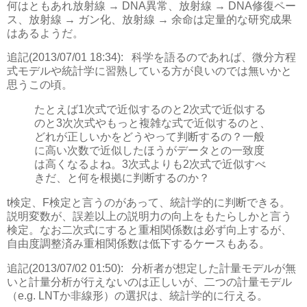
何はともあれ放射線 → DNA異常、放射線 → DNA修復ペー
ス、放射線 → ガン化、放射線 → 余命は定量的な研究成果
はあるようだ。
追記(2013/07/01 18:34):
科学を語るのであれば、微分方程
式モデルや統計学に習熟している方が良いのでは無いかと
思うこの頃。
たとえば1次式で近似するのと2次式で近似する
のと3次次式やもっと複雑な式で近似するのと、
どれが正しいかをどうやって判断するの？一般
に高い次数で近似したほうがデータとの一致度
は高くなるよね。3次式よりも2次式で近似すべ
きだ、と何を根拠に判断するのか？
t検定、F検定と言うのがあって、統計学的に判断できる。
説明変数が、誤差以上の説明力の向上をもたらしかと言う
検定。なお二次式にすると重相関係数は必ず向上するが、
自由度調整済み重相関係数は低下するケースもある。
追記(2013/07/02 01:50):
分析者が想定した計量モデルが無
いと計量分析が行えないのは正しいが、二つの計量モデル
（e.g. LNTか非線形）の選択は、統計学的に行える。