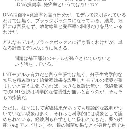
=DNA損傷率=発癌率というではないの？
DNA損傷率=発癌率と言う部分が、モデルで説明されている
わけでは無く、ブラックボックスになっている。結局、細
部には言及せず、放射線量と発癌率の関係だけを見ている
わけだ。
どんなモデルもブラックボックスに行き着くわけだが、単
なる計量モデルのように見える。
問題は補正部分のモデルが確立されていないと
いう話をしている。
LNTモデルが有力だと言う主張では無く、分子生物学的な
知見を積み重ねて線量率効果を説明したモデルの構築が望
ましいと言う主張であれば、大きな反論は無い。低線量域
でのLNT仮説は科学的な信憑性が無いと言うのが、そもそ
もの指摘だ。
ただし、往々にして実験結果があっても理論的な説明がつ
いていない現象は多く、それらも科学的には現象として認
められている。経験則も科学として扱われてきた。薬の効
能（e.g.アスピリン）や、銀の減菌効果などが身近な例であ