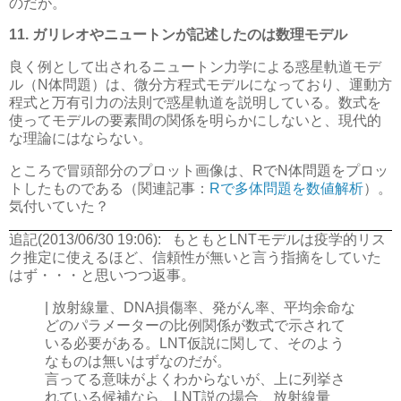
のだが。
11. ガリレオやニュートンが記述したのは数理モデル
良く例として出されるニュートン力学による惑星軌道モデ
ル（N体問題）は、微分方程式モデルになっており、運動方
程式と万有引力の法則で惑星軌道を説明している。数式を
使ってモデルの要素間の関係を明らかにしないと、現代的
な理論にはならない。
ところで冒頭部分のプロット画像は、RでN体問題をプロッ
トしたものである（関連記事：
Rで多体問題を数値解析
）。
気付いていた？
追記(2013/06/30 19:06):
もともとLNTモデルは疫学的リス
ク推定に使えるほど、信頼性が無いと言う指摘をしていた
はず・・・と思いつつ返事。
| 放射線量、DNA損傷率、発がん率、平均余命な
どのパラメーターの比例関係が数式で示されて
いる必要がある。LNT仮説に関して、そのよう
なものは無いはずなのだが。
言ってる意味がよくわからないが、上に列挙さ
れている候補なら、LNT説の場合、放射線量