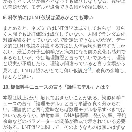
があくとリスクが減るとなっても成立しなくなる。数学上
の問題だが、モデルが適合できる幅が極端に狭い。
9. 科学的にはLNT仮説は望みがとても薄い
まとめると、ネズミではLNT仮説は成立しておらず、恐ら
く人間でもLNT仮説は成立していない。人間でランダム化
対照実験を行っていないので断定はできないのだが、デー
タ的にLNT仮説を弁護する方法は人体実験を要求するしか
ない。最近の分子生物学だと病気になる前の変化も感知で
きるらしいが、今は無理難題と言っていいであろう。理論
と現実が矛盾したら、理論が間違っていると言う立場から
*3
見れば、LNTは望みがとても薄い仮説だ
。改良の余地も、
ほとんど無い。
10. 疑似科学ニュースの言う「論理モデル」とは？
本題は以上だが、触れておきたいことがある。疑似科学ニ
ュースの言う「論理モデル」と言う単語が良く分からな
い。理論的にと言う意味ならば数理モデルを示すべきでは
無いであろうか。放射線量、DNA損傷率、発がん率、平均
余命などのパラメーターの関係が数式で示されている必要
がある。LNT仮説に関して、そのようなものは無いはずな