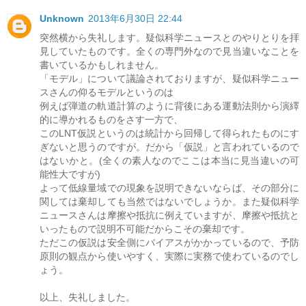
Unknown
2013年6月30日 22:44
突然横から失礼します。疑似科学ニュースとのやりとりを拝
見していたものです。全くの専門外なので見当違いなことを
書いているかもしれません。
「モデル」について議論されておりますが、疑似科学ニュー
スさんの仰るモデルというのは
例えば弾道の軌道計算のように背後にある運動法則から演繹
的に導かれるものをさす一方で、
このLNT仮説というのは統計から回帰して得られたものにす
ぎないと思うのですが。だから「仮説」と言われているので
はないかと。(全くの素人なのでここは本当に見当違いの可
能性大ですが)
よって低線量域での現象を説明できないならば、その部分に
関しては棄却しても当然ではないでしょうか。また疑似科学
ニュースさんは摩擦や抵抗に例えていますが、摩擦や抵抗と
いったもので説明不可能だからこその棄却です。
ただこの仮説は安全側にバイアスがかかっているので、予防
原則の観点から使いやすく、実際に実務で使わているのでし
ょう。
以上、失礼しました。