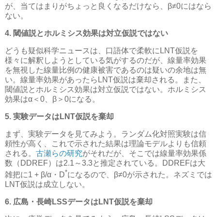
が、当てはまりがちょっと良くなるだけなら、β≠0にはなら
ない。
4. 閾値説とホルミシス効果は対立仮説ではない
どうも疑似科学ニュースは、口語体で柔軟にLNT仮説を
様々に解釈しようとしている気がするのだが、線量率効果
を無視した線量比例の健康被害であるのは疑いの余地は無
い。線量率効果があったらLNT仮説は棄却される。また、
閾値説とホルミシス効果は対立仮説ではない。ホルミシス
効果はα＜0、β＞0になる。
5. 実験データはLNT仮説を棄却
まず、実験データを見てみよう。ランダム化対照実験は信
頼性が高く、これで示された結果は理論モデルよりも信頼
される。
古瀬らの研究
がそれだが、そこでは線量率効果係
数（DDREF）は2.1～3.3と推定されている。DDREFは大
*
雑把に1 + β/α・D
になるので、β≠0が示された。ネズミでは
LNT仮説は成立しない。
6. 広島・長崎LSSデータはLNT仮説を棄却