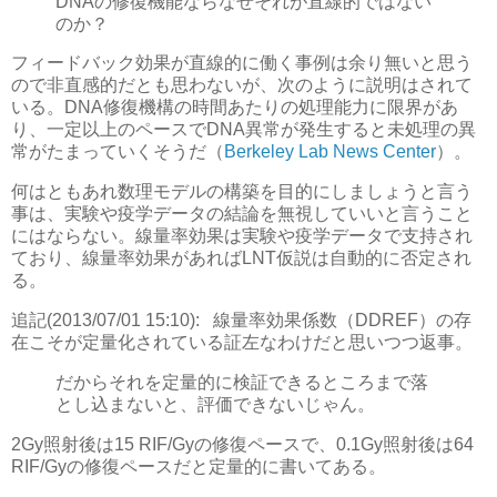
DNAの修復機能ならなぜそれが直線的ではない
のか？
フィードバック効果が直線的に働く事例は余り無いと思う
ので非直感的だとも思わないが、次のように説明はされて
いる。DNA修復機構の時間あたりの処理能力に限界があ
り、一定以上のペースでDNA異常が発生すると未処理の異
常がたまっていくそうだ（
Berkeley Lab News Center
）。
何はともあれ数理モデルの構築を目的にしましょうと言う
事は、実験や疫学データの結論を無視していいと言うこと
にはならない。線量率効果は実験や疫学データで支持され
ており、線量率効果があればLNT仮説は自動的に否定され
る。
追記(2013/07/01 15:10):
線量率効果係数（DDREF）の存
在こそが定量化されている証左なわけだと思いつつ返事。
だからそれを定量的に検証できるところまで落
とし込まないと、評価できないじゃん。
2Gy照射後は15 RIF/Gyの修復ペースで、0.1Gy照射後は64
RIF/Gyの修復ペースだと定量的に書いてある。