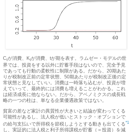
C
が消費、K
が消費、tが期を表す。ラムゼー・モデルの世
t
t
界では、投資をする以外に貯蓄手段はないので、完全予見
であっても行動の柔軟性に制限がある。だから、20期あた
りが税制改正前の定常状態、50期あたりが税制改正後の定
常状態と見なしていい。消費は一時落ち込むが、投資が増
えていって、最終的には消費も増えることがわかる。これ
は経済成長に他ならない。だから、アベノミクスの成長戦
略の一つの柱は、単なる企業優遇政策ではない。
貧富の差など家計の異質性が大きいと結論が変わってくる
可能性があるし、法人税が低いとストック・オプションで
*1
の給与支払いで所得税を節税しようとする動きも出てくる
し、実証的に法人税と利子所得課税が貯蓄（＝投資）を減