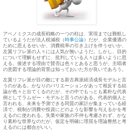
アベノミクスの成長戦略の一つの柱は、実現までは難航し
ているようだが法人税減税（
時事公論
）だが、企業優遇の
ために思えるせいか、消費税率の引き上げを伴うせいか、
左翼リフレ派の人々には人気が無いようだ。しかし、目的
について理解もせずに、批判している人々は多いように思
える。後述する理由で賛否は色々とあると思うが、主唱者
の意図する理論的背景は知っておいた方が良いであろう。
左翼リフレ派が目の敵にする新古典派経済成長モデルと言
うのがある。かなりのバリエーションがあって相反する結
論が色々と出てくるのだが、その中でもっとも素朴な代表
例としてラムゼー・モデルと言うのがある。代表的個人と
言われる、未来を予測できる同質の家計が集まっている経
済で、税制が消費や投資にどのような影響を与えるかを考
えるのに使われる。失業や家族の不仲も考慮されず、かな
り素朴な世界なのだが、仮定を明確に理屈を理論整然と考
えるのには都合がいい。