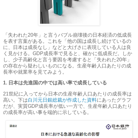
「失われた20年」と言うバブル崩壊後の日本経済の低成長
を表す言葉がある。これを「他の国は成長し続けているの
に、日本は成長なし」などと大げさに表現している人は良
く見かける。GDP成長率で見ると、確かに低成長だ。しか
し、少子高齢化と言う要因を考慮すると「失われた20年」
の存在から疑わしいものになる。生産年齢人口あたりの成
長率や就業率を見てみよう。
1. 日本は先進国の中では高い率で成長している
21世紀に入ってから日本の生産年齢人口あたりの成長率は
高い。下は
白川元日銀総裁が作成した資料
にあったグラフ
だが、実質GDP成長率が低い一方で、生産年齢人口あたり
の成長率が高い事を端的に示している。