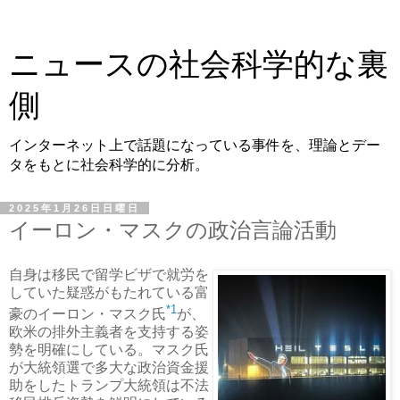
ニュースの社会科学的な裏
側
インターネット上で話題になっている事件を、理論とデー
タをもとに社会科学的に分析。
2025年1月26日日曜日
イーロン・マスクの政治言論活動
自身は移民で留学ビザで就労を
していた疑惑がもたれている富
*1
豪のイーロン・マスク氏
が、
欧米の排外主義者を支持する姿
勢を明確にしている。マスク氏
が大統領選で多大な政治資金援
助をしたトランプ大統領は不法