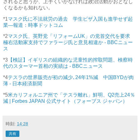
されると思うが、上手くいかなければ政治活動がおとなし
くなるかも知れない。
*1
マスク氏に不法就労の過去 学生ビザ入国も進学せず起
業―報道：時事ドットコム
*2
マスク氏、英野党「リフォームUK」の党首交代を要求
極右活動家支持でファラージ氏と意見相違か - BBCニュー
ス
*3
【検証】イギリスの組織的な児童性的搾取問題、検察時
代のスターマー首相の実績は - BBCニュース
*4
テスラの世界販売が初の減少､24年1%減 中国BYDが肉
薄 - 日本経済新聞
*5
米カリフォルニア州で「テスラ離れ」鮮明、Q2売上24％
減 | Forbes JAPAN 公式サイト（フォーブス ジャパン）
時刻:
14:28
共有