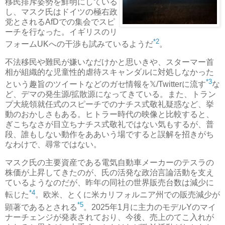
移民排斥姿勢を鮮明にしている
し、マスク氏はドイツの極右政
党とされるAfDでの集会でスピ
ーチを行なった。イギリスのリ
*2
フォームUKへの干渉も試みているようだ
。
不法移民や難民が嫌いなだけかと思いきや、スターマー首
相が組織的な児童性的虐待スキャンダルに対処しなかった
*3
という趣旨のツイートなどのガセ情報を𝕏/Twitterに流す
な
ど、デマの発生源/拡散源になってきている。また、トラン
プ大統領就任式のスピーチでのナチス式敬礼疑惑など、挙
動のおかしさもある。ヒトラー時代の映像と比較すると、
ぎこちなさが目立ちナチス式敬礼ではない気もするが、普
段、誰もしない動作をああいう場ですると誤解を招きがち
なわけで、尋常ではない。
マスク氏の主要資産である電気自動車メーカーのテスラの
株価が上昇してきたのが、氏の活発な政治言論活動を支え
ているようなのだが、昨年の同社の世界販売台数は減少に
*4
転じた
。欧米、とくに米カリフォルニア州での販売減少が
*5
顕著であるとされる
。2025年1月に主力のモデルYのマイ
ナーチェンジが発表されており、今後、売上のてこ入れが