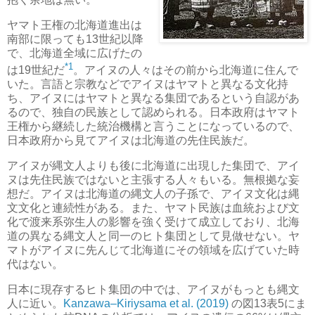
ヤマト王権の北海道進出は
南部に限っても13世紀以降
で、北海道全域に広げたの
*1
は19世紀だ
。アイヌの人々はその前から北海道に住んで
いた。言語と宗教などでアイヌはヤマトと異なる文化持
ち、アイヌにはヤマトと異なる集団であるという自認があ
るので、独自の民族として認められる。日本政府はヤマト
王権から継続した統治機構と言うことになっているので、
日本政府から見てアイヌは北海道の先住民族だ。
アイヌが縄文人よりも後に北海道に出現した集団で、アイ
ヌは先住民族ではないと主張する人々もいる。無根拠な妄
想だ。アイヌは北海道の縄文人の子孫で、アイヌ文化は縄
文文化と連続性がある。また、ヤマト民族は血統および文
化で渡来系弥生人の影響を強く受けて成立しており、北海
道の異なる縄文人と同一のヒト集団として見做せない。ヤ
マトがアイヌに先んじて北海道にその領域を広げていた時
代はない。
日本に現存するヒト集団の中では、アイヌがもっとも縄文
人に近い。
Kanzawa–Kiriysama et al. (2019)
の図13表5にま