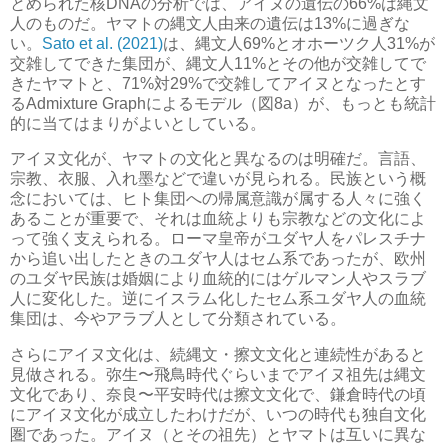
とめられた核DNAの分析では、アイヌの遺伝の66%は縄文
人のものだ。ヤマトの縄文人由来の遺伝は13%に過ぎな
い。
Sato et al. (2021)
は、縄文人69%とオホーツク人31%が
交雑してできた集団が、縄文人11%とその他が交雑してで
きたヤマトと、71%対29%で交雑してアイヌとなったとす
るAdmixture Graphによるモデル（図8a）が、もっとも統計
的に当てはまりがよいとしている。
アイヌ文化が、ヤマトの文化と異なるのは明確だ。言語、
宗教、衣服、入れ墨などで違いが見られる。民族という概
念においては、ヒト集団への帰属意識が属する人々に強く
あることが重要で、それは血統よりも宗教などの文化によ
って強く支えられる。ローマ皇帝がユダヤ人をパレスチナ
から追い出したときのユダヤ人はセム系であったが、欧州
のユダヤ民族は婚姻により血統的にはゲルマン人やスラブ
人に変化した。逆にイスラム化したセム系ユダヤ人の血統
集団は、今やアラブ人として分類されている。
さらにアイヌ文化は、続縄文・擦文文化と連続性があると
見做される。弥生〜飛鳥時代ぐらいまでアイヌ祖先は縄文
文化であり、奈良〜平安時代は擦文文化で、鎌倉時代の頃
にアイヌ文化が成立したわけだが、いつの時代も独自文化
圏であった。アイヌ（とその祖先）とヤマトは互いに異な