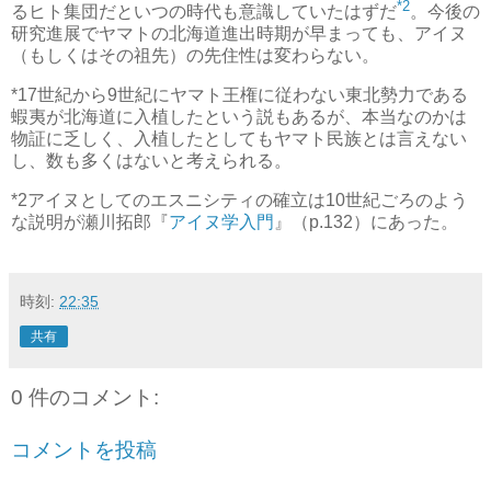
*2
るヒト集団だといつの時代も意識していたはずだ
。今後の
研究進展でヤマトの北海道進出時期が早まっても、アイヌ
（もしくはその祖先）の先住性は変わらない。
*1
7世紀から9世紀にヤマト王権に従わない東北勢力である
蝦夷が北海道に入植したという説もあるが、本当なのかは
物証に乏しく、入植したとしてもヤマト民族とは言えない
し、数も多くはないと考えられる。
*2
アイヌとしてのエスニシティの確立は10世紀ごろのよう
な説明が瀬川拓郎『
アイヌ学入門
』（p.132）にあった。
時刻:
22:35
共有
0 件のコメント:
コメントを投稿