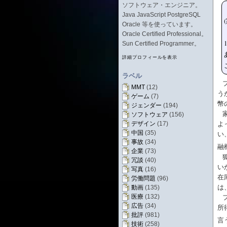
ソフトウェア・エンジニア。
Java JavaScript PostgreSQL
Oracle 等を使っています。
Oracle Certified Professional。
Sun Certified Programmer。
詳細プロフィールを表示
ラベル
MMT
(12)
う
ゲーム
(7)
幣
ジェンダー
(194)
ソフトウェア
(156)
デザイン
(17)
よ
中国
(35)
い
事故
(34)
融
企業
(73)
冗談
(40)
い
写真
(16)
在
労働問題
(96)
は
動画
(135)
医療
(132)
広告
(34)
所
批評
(981)
言
技術
(258)