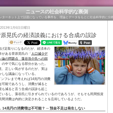
ニュースの社会科学的な裏側
ンターネット上で話題になっている事件を、理論とデータをもとに社会科学的に分
2013年1月6日日曜日
菅原晃氏の経済談義における合成の誤診
揚げ足取りになるのだが、経済本の
作がある菅原晃氏の「
人口減少デ
レ論の問題点 藻谷浩介氏への回
」の中で気になる部分があった。
見、正しい気がするのだが、実は
かしな議論になっている。
インフレまで考えれば14兆円の消費
は可能であろうし、消費が減ると
資も減ると言う合成の誤診も起こ
ているし、藻谷氏に引きずられているのであろうが、そもそも民間投資
民間消費は内的に決定されることを忘却しているようだ。
1. 14兆円の消費増は不可能？ ─ 預金不足は発生しない