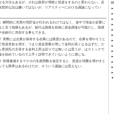
せる方法もあるが、それは政府が増税と投資をするのと変わらない。反
B
仮想的な話は嫌いではないが、リアリティーにかける議論になってい
。
1
瞬間的に売買や預貯金が行われるわけではなく、途中で現金が必要に
ると言う指摘もあるが、銀行は国債を担保に資金調達が可能だし、国債
中央銀行に売却する事もできる。
2
実際には企業が保有する在庫には限度があるので、在庫を増やそうと
て投資意欲を増す。つまり資金需要が増して金利が高くなるはずだ。だ
ら菅原氏の主張する金利上昇は誤りでは無いとは思うが、はストックで
論を始めているので上手く説明できていないように感じる。
3
収穫逓減するマクロの生産関数を仮定すると、投資が消費を増やすと
っても限界はあるわけだが、そういう議論には思えない。