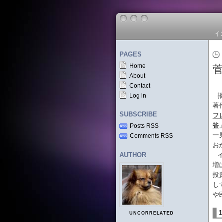
イ
PAGES
Home
About
Contact
Log in
著
SUBSCRIBE
フ
答
Posts RSS
一
Comments RSS
お
AUTHOR
増
投
し
や
UNCORRELATED