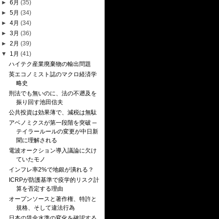
►
6月
(35)
►
5月
(34)
►
4月
(34)
►
3月
(36)
►
2月
(39)
▼
1月
(41)
ハイテク産業廃棄物の輸出問題
英エコノミスト誌のマクロ経済学
略史
刑法でも無いのに、法の不遡及を
振り回す池田信夫
公共投資は効果薄で、減税は無駄
アベノミクスが第一段階を突破 ─
テイラールールの変更が中日新
聞に理解される
電波オークション導入議論に欠け
ていたモノ
インフレ率2%で地銀が潰れる？
ICRPが防護基準で疫学的リスク計
算を否定する理由
オープンソースと著作権、特許と
規格、そして違法行為
日本の賃金水準の変化を確認する