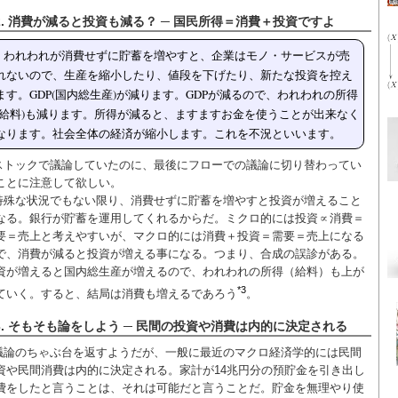
2. 消費が減ると投資も減る？ ─ 国民所得＝消費＋投資ですよ
われわれが消費せずに貯蓄を増やすと、企業はモノ・サービスが売
れないので、生産を縮小したり、値段を下げたり、新たな投資を控え
ます。GDP(国内総生産)が減ります。GDPが減るので、われわれの所得
(給料)も減ります。所得が減ると、ますますお金を使うことが出来なく
なります。社会全体の経済が縮小します。これを不況といいます。
ストックで議論していたのに、最後にフローでの議論に切り替わってい
ことに注意して欲しい。
特殊な状況でもない限り、消費せずに貯蓄を増やすと投資が増えること
なる。銀行が貯蓄を運用してくれるからだ。ミクロ的には投資∝消費＝
要＝売上と考えやすいが、マクロ的には消費＋投資＝需要＝売上になる
で、消費が減ると投資が増える事になる。つまり、合成の誤診がある。
資が増えると国内総生産が増えるので、われわれの所得（給料）も上が
*3
ていく。すると、結局は消費も増えるであろう
。
3. そもそも論をしよう ─ 民間の投資や消費は内的に決定される
議論のちゃぶ台を返すようだが、一般に最近のマクロ経済学的には民間
資や民間消費は内的に決定される。家計が14兆円分の預貯金を引き出し
費をしたと言うことは、それは可能だと言うことだ。貯金を無理やり使