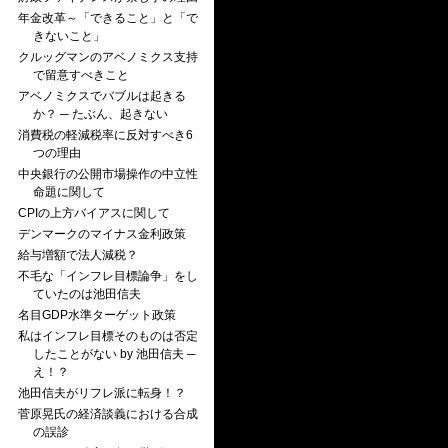
年金改革～「できること」と「で
きないこと」
クルッグマンのアベノミクス支持
で留意すべきこと
アベノミクスでバブルは起きる
か？ ─ たぶん、起きない
消費税の軽減税率に反対すべき6
つの理由
中央銀行の公開市場操作の中立性
命題に関して
CPIの上方バイアスに関して
デンマークのマイナス金利政策
給与増額で法人減税？
不毛な「インフレ目標論争」をし
ていたのは池田信夫
名目GDP水準ターゲット政策
私はインフレ目標そのものは否定
したことがない by 池田信夫 ─
え！？
池田信夫がリフレ派に転身！？
菅原晃氏の経済談義における合成
の誤診