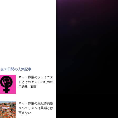
去30日間の人気記事
ネット界隈のフェミニス
トとそのアンチのための
用語集（β版）
ネット界隈の風紀委員型
リベラリズムは異端とは
言えない