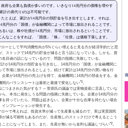
政府も企業も負債が多いのです。いきなり14兆円分の債権を増やす
(家計の肩代り)のは不可能です。
たとえば、家計が14兆円分の預貯金を引き出すとします。それは、
14兆円分の「国債」が金融機関によって市場に放出されることです。
あるいは、株や社債が14兆円分、市場に放出されるということです。
こんなことをすれば、「国債」「株」「社債」は価格下落します。
フローとして平均消費性向が5%ぐらい増えると見る方が経済学的だと思
が、ストックで14兆円の貯金が減ると言う話になっている。しかも、貨
の名目値の話になっているので、問題の指摘に失敗している。
家計が14兆円分の預貯金を引き出し、14兆円分の「国債」が金融機関に
って市場に放出されるとしよう。続けて家計は14兆円分の買い物を行
過
、企業が14兆円分の売上げを得て、金融機関に14兆円の預金をする。金
*1
機関のバランスシートは最初と最後で変化しない
。
狐につまされた気がする？ ─ 菅原氏の議論では実物資産に言及していな
から、本当に発生しうる問題の指摘に失敗している。企業が14兆円分の
庫を持っていたら、問題は起きない。企業が十分な在庫を持たない場合
、インフレーションが発生する。
フローで考えれば、投資水準が減って生産量も減るので、実は実質国民
得が減る可能性もあるのだが、生産無しのストックだけで考えるとこう
*2
うことになってしまう。また、生産が無いから金利も議論しづらい
。