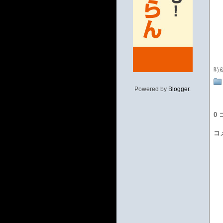
時
Powered by
Blogger
.
0
コ