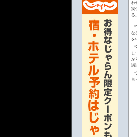
わ
実
る
*
な
を
*
し
か
議
*
言