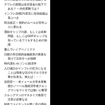
デフレの原因は名目賃金の低下で
ある？ ─ 内生変数では？
インフレ目標2%宣言に安倍総裁は
喜ぶべき
民法改正 ─ 契約のルールが百年ぶ
りに変わる
需給ギャップの謎、もしくは名称
問題、もしくはGDPギャップを
知っているフリをするための知
識
萎んでいくアベノミクス
日銀の非伝統的金融政策の推進を
受けて注目すべき指標
時代遅れ vs ゾンビ経済学
人口減少がインフレの圧力になる
ことは簡単なOLGモデルで示す
事が出来る。例えば・・・
浜田宏一・米イェール大学名誉教
授がノーベル賞経済学者クルッ
グマンをマトモでは無いと断罪
クルッグマンのマネタイズ推奨で
注意が必要な点
財政ファイナンスが禁じ手の理由