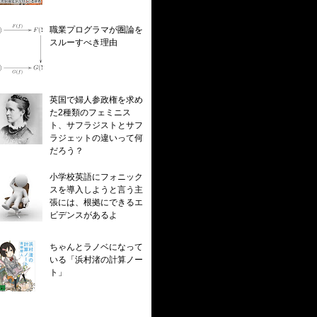
職業プログラマが圏論を
スルーすべき理由
英国で婦人参政権を求め
た2種類のフェミニス
ト、サフラジストとサフ
ラジェットの違いって何
だろう？
小学校英語にフォニック
スを導入しようと言う主
張には、根拠にできるエ
ビデンスがあるよ
ちゃんとラノベになって
いる「浜村渚の計算ノー
ト」