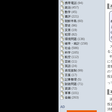
携帯電話
(94)
政治
(457)
数学
(45)
書評
(221)
朝鮮半島
(60)
歴史
(96)
災害
(19)
犯罪
(82)
環境問題
(136)
確率・統計
(158)
社会
(586)
る
科学
(165)
航空
(112)
に
芸術
(11)
英語
(24)
需
表現規制
(99)
の
言葉
(17)
投
記事整理
(5)
っ
財政問題
(71)
資源
(72)
軍事
(101)
金融
(263)
投
AD
消