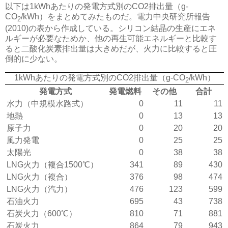
以下は1kWhあたりの発電方式別のCO2排出量（g-
CO
/kWh）をまとめてみたものだ。電力中央研究所報告
2
(2010)の表から作成している。シリコン結晶の生産にエネ
ルギーが必要なためか、他の再生可能エネルギーと比較す
ると二酸化炭素排出量は大きめだが、火力に比較すると圧
倒的に少ない。
1kWhあたりの発電方式別のCO2排出量（g-CO
/kWh）
2
発電方式
発電燃料
その他
合計
水力（中規模水路式）
0
11
11
地熱
0
13
13
原子力
0
20
20
風力発電
0
25
25
太陽光
0
38
38
LNG火力（複合1500℃）
341
89
430
LNG火力（複合）
376
98
474
LNG火力（汽力）
476
123
599
石油火力
695
43
738
石炭火力（600℃）
810
71
881
石炭火力
864
79
943