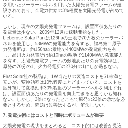
を用いたソーラーパネルを用いた太陽光発電ファームが建
設されており、全電力供給の3%程度を太陽光発電が占めて
いる。
しかし、現在の太陽光発電ファームは、設置面積あたりの
発電量は少ない。2009年12月に稼動開始をした、
Lieberose Solar Parkは126haの土地で70万枚のソーラーパ
ネルを使用し、53MWの発電能力を有する。福島第二原子
力発電所は、約150haの敷地で4400MWの発電能力を有
し、品川火力発電所は約10haの敷地で1140MWの発電能力
を有す。
太陽光発電ファームの敷地あたりの発電効率は、
原発の70分の1、火力発電所の270分の1
にしか過ぎない。
First Solar社の製品は、1W当たりの製造コストを$1未満と
安いが、変換効率は10%程度にとどまっている。コストを
度外視して変換効率30%程度のソーラーパネルを利用すれ
ば、設置面積あたりの発電量を向上できると思うかも知れ
ない。しかし、3倍になったところで原発の23倍の敷地を必
要とするため、問題は改善はするが、解決しない。
7. 発電技術にはコストと同時にボリュームが重要
太陽光発電の現状をまとめると、コスト的には改善が見込