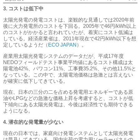
3. コストは低下中
太陽光発電の発電コストは、楽観的な見通しでは2020年前
後に火力発電所のコストを下回る。2005年で46円/kWh以上
のコストがかかると言われていたが、着実にコスト低減は
している。経済産業省は、2011年現在で42円/kWh以下を想
定しているようだ（
ECO JAPAN
）。
産業用太陽光発電システムのデータだが、平成17年度
NEDOフィールドテスト事業平均値にあるコスト構成は太
陽電池42%、パワコン11%、工事費35.2%、その他11.5%と
なっている。この中で、太陽電池価格は急激とは言えない
が確実に低下してきている。
現在、日本の三分の二を占める発電用エネルギーである原
油やLPGなどの急激な価格上昇を考慮すると、コストが低
下傾向にある太陽光発電は、今後は経済性でも期待できる
ようになる。
4. 潜在的な発電量が少ない
現在の日本では、家庭向け発電システムとして太陽光発電
は普及してきている。国内出荷の電力用ソーラーパネルの