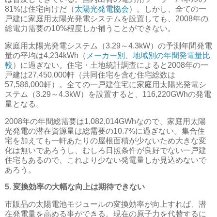
81%は住宅向けだ（
太陽光発電協会
）。しかし、
全ての一
戸建に家庭用太陽光発電システムを設置しても、2008年の
総電力需要の10%程度しか補うことができない
。
家庭用太陽光発電システム（3.29～4.3kW）の予測年間発電
量の平均は4,234kWh（
メーカー別、地域別の年間発電量比
較
）に過ぎない。住宅・土地統計調査によると2008年の一
戸建は27,450,000軒（共同住宅を含む住宅総数は
57,586,000軒）。全ての一戸建住宅に家庭用太陽光発電シ
ステム（3.29～4.3kW）を設置すると、116,220GWhの発電
量となる。
2008年の年間総需要は1,082,014GWhなので、家庭用太陽
光発電の潜在資源量は総需要の10.7%に過ぎない。集合住
宅を加えても一軒あたりの屋根面積が少ないため大きな変
化は無いであろうし、むしろ日照条件が良好でない一戸建
住宅もあるので、これより少ない発電量しか見込めないで
あろう。
5. 変換効率の大幅な向上は期待できない
市販品の太陽電池モジュールの変換効率が向上すれば、潜
在発電量を高める事ができる。現在の原子力を代替するに