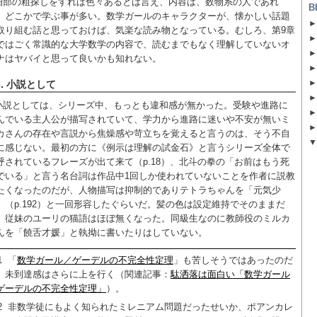
細部の粗探しをすれば色々あるとは言え、内容は、数物系の人であれ
B
、どこかで学ぶ事が多い。数学ガールのキャラクターが、懐かしい話題
取り組む話と思っておけば、気楽な読み物となっている。むしろ、第9章
ではごく常識的な大学数学の内容で、読むまでもなく理解していないオ
ナはヤバイと思って良いかも知れない。
3. 小説として
小説としては、シリーズ中、もっとも違和感が無かった。受験や進路に
んでいる主人公が描写されていて、学力から進路に迷いや不安が無いミ
カさんの存在や言説から焦燥感や苛立ちを覚えると言うのは、そう不自
に感じない。最初の方に《例示は理解の試金石》と言うシリーズ全体で
呼されているフレーズが出て来て（p.18）、北斗の拳の「お前はもう死
でいる」と言う名台詞は作品中1回しか使われていないことを作者に説教
たくなったのだが、人物描写は抑制的でありテトラちゃんを「元気少
」（p.192）と一回形容したぐらいだ。髪の色は設定維持でそのままだ
、従妹のユーリの猫語はほぼ無くなった。同級生なのに教師役のミルカ
んを「饒舌才媛」と執拗に書いたりはしていない。
1
「
数学ガール／ゲーデルの不完全性定理
」も苦しそうではあったのだ
、未到達感はさらに上を行く（関連記事：
駄洒落は面白い「数学ガール
ゲーデルの不完全性定理」
）。
2
非数学徒にもよく知られたミレニアム問題だったせいか、ポアンカレ