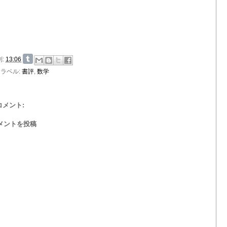
刻:
13:06
ラベル:
書評
,
数学
 コメント:
メントを投稿