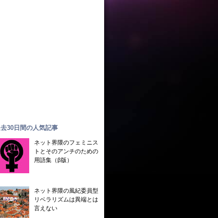
去30日間の人気記事
ネット界隈のフェミニス
トとそのアンチのための
用語集（β版）
ネット界隈の風紀委員型
リベラリズムは異端とは
言えない