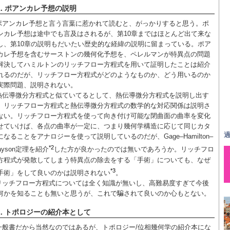
1. ポアンカレ予想の説明
ポアンカレ予想と言う言葉に惹かれて読むと、がっかりすると思う。ポ
ンカレ予想は途中でも言及はされるが、第10章まではほとんど出て来な
し、第10章の説明もだいたい歴史的な経緯の説明に留まっている。ポア
カレ予想を含むサーストンの幾何化予想を、ペレルマンが特異点の問題
解決してハミルトンのリッチフロー方程式を用いて証明したことは紹介
れるのだが、リッチフロー方程式がどのようなものか、どう用いるのか
実際問題、説明されない。
熱伝導微分方程式と似ていてるとして、熱伝導微分方程式を説明し出す
、リッチフロー方程式と熱伝導微分方程式の数学的な対応関係は説明さ
ない。リッチフロー方程式を使って向き付け可能な閉曲面の曲率を変化
せていけば、各点の曲率が一定に、つまり幾何学構造に応じて同じカタ
過
になることをアナロジーを使って説明しているのだが、Gage–Hamilton–
*2
ayson定理を紹介
した方が良かったのでは無いであろうか。リッチフロ
方程式が発散してしまう特異点の除去をする「手術」についても、なぜ
*3
手術」をして良いのかは説明されない
。
リッチフロー方程式については全く知識が無いし、高難易度すぎて今後
何かを知ることも無いと思うが、これで騙されて良いのか心もとない。
2. トポロジーの紹介本として
一般書だから当然なのではあるが、トポロジー/位相幾何学の紹介本にな