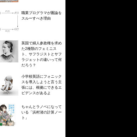
職業プログラマが圏論を
スルーすべき理由
英国で婦人参政権を求め
た2種類のフェミニス
ト、サフラジストとサフ
ラジェットの違いって何
だろう？
小学校英語にフォニック
スを導入しようと言う主
張には、根拠にできるエ
ビデンスがあるよ
ちゃんとラノベになって
いる「浜村渚の計算ノー
ト」