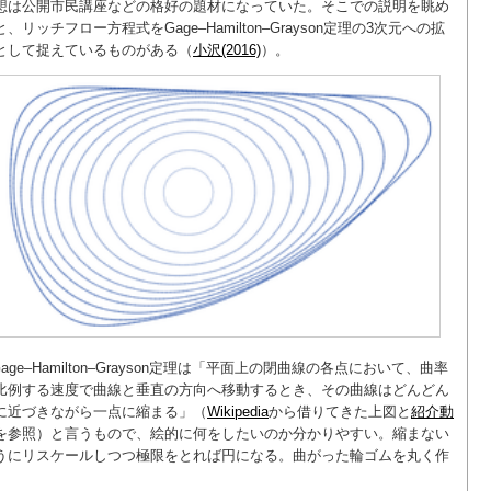
想は公開市民講座などの格好の題材になっていた。そこでの説明を眺め
と、リッチフロー方程式をGage–Hamilton–Grayson定理の3次元への拡
として捉えているものがある（
小沢(2016)
）。
Gage–Hamilton–Grayson定理は「平面上の閉曲線の各点において、曲率
比例する速度で曲線と垂直の方向へ移動するとき、その曲線はどんどん
に近づきながら一点に縮まる」（
Wikipedia
から借りてきた上図と
紹介動
を参照）と言うもので、絵的に何をしたいのか分かりやすい。縮まない
うにリスケールしつつ極限をとれば円になる。曲がった輪ゴムを丸く作
。