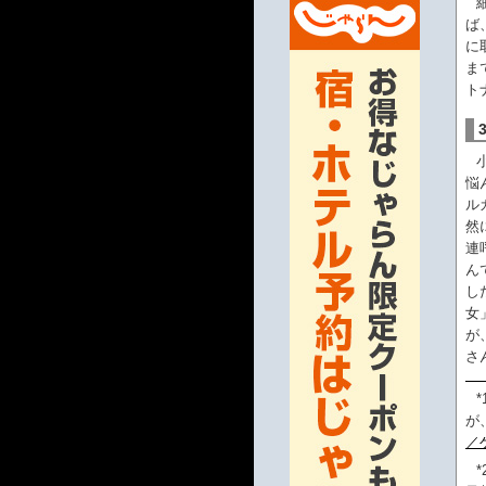
ば
に
ま
ト
悩
ル
然
連
ん
し
女
が
さ
*
が
／
*