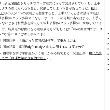
3
3次元閉曲面をリッチフロー方程式に沿って変形させていくと、上手
カタチを整えられる場合と、発散してしまう場合があるそうだ。
山口
05)
や小沢(2016)の説明から想像すると、上手くいくときの幾何構造は、
曲多様体/グラフ多様体になり、サーストンの分類に当てはまる。上手く
かないときは特異点を除去して双曲多様体/グラフ多様体に変形していけ
3
2
一方、特異点の原因になる連結成分もS
もしくはS
×Rの商空間でサース
ンの分類に当てはめる事ができる。
4
関連記事：
「曲がった空間の幾何学」で掴みは万全
5
関連記事：
導関数dy/dxのdyとdxを説明するのは実は苦労
6
物理学を学ぶ学部生がよく引っかかる所である（関連記事：
現代思想
しての「物理数学の直観的方法」
）。