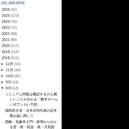
LOG ARCHIVE
►
2026
(31)
►
2025
(123)
►
2024
(70)
►
2023
(71)
►
2022
(88)
►
2021
(64)
►
2020
(117)
►
2019
(112)
▼
2018
(211)
►
12月
(14)
►
11月
(18)
►
10月
(25)
►
9月
(13)
▼
8月
(12)
ミレニアム問題は概説するのも難
しいことが分かる「数学ガール
／ポアンカレ予想」
国民民主党・玉木共同代表の定年
廃止論に関して
図解・気象学入門―原理からわか
る雲・雨・気温・風・天気図