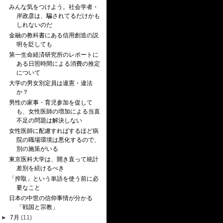
みんな気をつけよう。社会学者・
岸政彦は、騙されてるだけかも
しれないのだ
金融の教科書にある信用創造の説
明を貶しても
第一生命経済研究所のレポートに
ある日照時間による消費の推定
について
大学の男女別定員は違憲・違法
か？
男性の家事・育児参加を促して
も、女性医師の増加による当直
不足の問題は解決しない
女性医師に配慮すればするほど病
院の職場環境は悪化するので、
別の施策がいる
東京医科大学は、開き直って統計
差別を続けるべき
「搾取」という単語を使う前に必
要なこと
日本の中世の信仰事情が分かる
「戦国と宗教」
►
7月
(11)