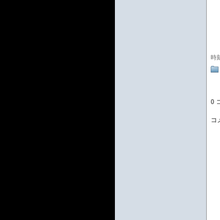
時
0
コ