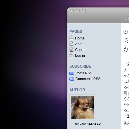
イ
PAGES
Home
About
Contact
Log in
SUBSCRIBE
チ
Posts RSS
か
Comments RSS
は
る
AUTHOR
明
う
た
る
「
例
UNCORRELATED