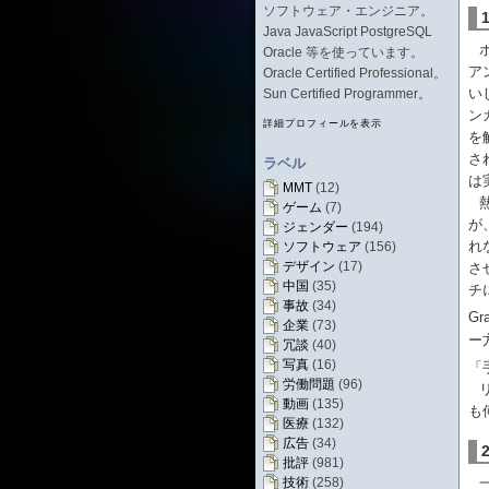
ソフトウェア・エンジニア。
Java JavaScript PostgreSQL
Oracle 等を使っています。
ア
Oracle Certified Professional。
い
Sun Certified Programmer。
ン
詳細プロフィールを表示
を
さ
ラベル
は
MMT
(12)
ゲーム
(7)
が
ジェンダー
(194)
れ
ソフトウェア
(156)
デザイン
(17)
さ
中国
(35)
チ
事故
(34)
Gr
企業
(73)
ー
冗談
(40)
写真
(16)
「
労働問題
(96)
動画
(135)
も
医療
(132)
広告
(34)
批評
(981)
技術
(258)