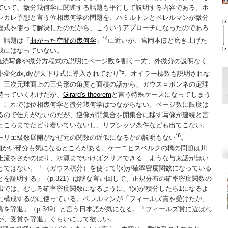
ていて、微分幾何学に関連する話題も平行して説明する内容である。ポ
ンカレ予想と言う位相幾何学の問題を、ハミルトンとペレルマンが微分
程式を使って解決したのだから、こういうアプローチになったのであろ
*4
。話題は「
曲がった空間の幾何学
」
に近いが、宮岡本ほど磨き上げた
成にはなっていない。
連続写像や微分方程式の説明にページ数を割く一方、外微分の説明なく
*5
小変化dx,dyが天下り式に導入されており
、オイラー標数も説明されな
。三次元球面上の三角形の角度と面積の話から、ガウス＝ボンネの定理
持っていくわけだが、
Girard's theorem
と言う特殊ケースになってしまう
、これでは位相幾何学と微分幾何学はつながらない。ページ数に限度は
るので仕方がないのだが、逆像が開集合を開集合に移す写像が連続と言
ところまでたどり着いていないし、リプシッツ条件なども出てこない。
*6
ーリエ級数展開がなぜ元の関数の近似になるかの説明もない
。
細かい部分も気になるところがある。ケーニヒスベルクの橋の問題は川
上流をさかのぼり、水源までいけばクリアできる…ような与太話が無い
とではない。「（ガウス積分）を使ってf(x)が確率密度関数になっている
とを証明する」（p.321）は謎な言い回しで、正規分布の確率密度関数の
出では、むしろ確率密度関数になるように、f(x)が積分したら1になるよ
に構成するのに使っている。ペレルマンが「フィールズ賞を受けたが、
賞を辞退」（p.349）と言う日本語が気になる。「フィールズ賞に選ばれ
が、受賞を辞退」ぐらいにして欲しい。