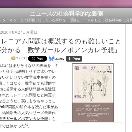
ニュースの社会科学的な裏側
ンターネット上で話題になっている事件を、理論とデータをもとに社会科学的に分
2018年8月27日月曜日
ミレニアム問題は概説するのも難しいこと
が分かる「数学ガール／ポアンカレ予想」
深みにはまりそうな話の表面を、キ
ンと証明も説明もせずに泳いでい
ないといけない数学読本を書くの
易しくはなく、数学徒でも理解す
のに苦労する未解明問題や最近証
されたミレニアム問題だと尚更そ
なるようだ。実にもやもやっとし
P≠NP問題の紹介本を読んだ事があ
。結城浩氏の人気シリーズ最新作
数学ガール／ポアンカレ予想
」も
*1
外では無かった
。