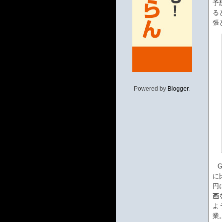
予
る
張
Powered by
Blogger
.
に
円
画
よ
業