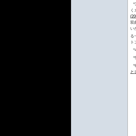
*
く
(20
双
い
る
ト
*
*
*
と