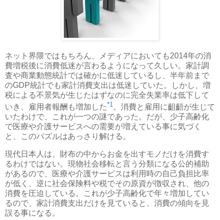
ネット界隈ではもちろん、メディアにおいても2014年の消
費増税後に消費低迷が言わるようになって久しい。家計調
査や商業動態統計では確かに低迷しているし、半年前まで
のGDP統計でも家計消費支出は低迷していた。しかし、増
税による不景気が生じたはずなのに完全失業率は低下して
*1
いき、雇用者報酬も増加した
。消費と雇用に齟齬が生じて
いたわけで、これが一つの謎であった。だが、少子高齢化
で医療や介護サービスへの需要が増えている事に気づく
と、このパズルはあっさり解ける。
現代日本人は、財布の中からお金を出すモノだけを消費す
るわけではない。現物社会移転と言う分類になる公的補助
があるので、医療や介護サービスは利用時の自己負担比率
が低く、逆に社会保険料や税でその原資が徴収され、他の
消費を圧迫している。これが少子高齢化で年々増加してい
るので、家計消費支出だけを見ていると、消費の傾向を見
誤る事になる。