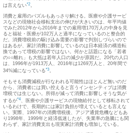
*2
は言えない
。
消費と雇用のパズルもあっさり解ける。医療や介護サービ
スなどの現物社会移転支出の伸びが大きいのは、年平均値
でみた2012年から2016年までの雇用増170万人の中身を見
ると福祉・医療が102万人と過半になっているのと整合的
だ。消費増税前の駆け込み需要の影響で判別しづらいので
はあるが、家計消費に影響しているのは日本経済の構造転
換であって増税の影響ではない。何かと話題になる「若者
の○○離れ」も大抵は若年人口の減少が原因だ。20代の人口
は、1996年が1913万人、2016年は1269万人と、20年間で
*3
34%減になっている
。
そもそも消費減税が行なわれる可能性はほとんど無いのだ
から、消費者には買い控えると言うインセンティブは消費
増税では生じない。所得が減って消費に影響しそうな気が
*4
するが
、医療や介護サービスの現物給付として移転されて
いるわけで、長期的には家計負担が増えているとも言えな
い。実際、1997年の消費増税後、アジア通貨危機などもあ
り1998年、1999年と経済低迷したが、失業率の急騰にも関
わらず、家計消費支出も現実家計消費も増加している。