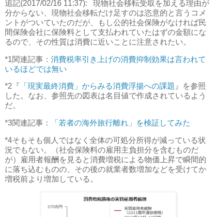
追記(2017/02/16 11:37):
現物社会移転受取を加える理由が
分からない、現物社会移転だけ足すのは恣意的と言うコメ
ントがついていたのだが、もし公的社会保険がなければ民
間保険会社に保険料として支払われていたはずの金額にな
るので、その性質は消費に近いことに注意されたい。
*1
関連記事：
消費税率引き上げの消費抑制効果は言われて
いるほどでは無い
*2
『
「現実最終消費」からみる消費浮揚への課題
』を参照
した。なお、参照先の図表は名目値で作成されているよう
だ。
*3
関連記事：
「若者の海外旅行離れ」を検証してみた
*4
そもそも個人ではなく全体の可処分所得が減っている状
況でもない。（社会保険料の雇用主負担分を含むものだ
が）雇用者報酬を見ると消費増税による物価上昇で瞬間的
に落ち込むものの、その後の就業者数増加などを受けてか
増税前より増加している。