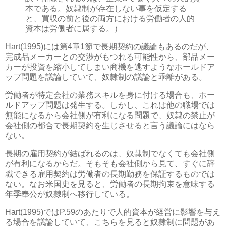
本である。奴隷制が存在しない事を仮定する
と、買収の前と後の両方における労働者の人的
資本は労働者に属する。）
Hart(1995)には第4章1節で長期契約の議論もあるのだが、
完成品メーカーとの交渉がもつれる可能性から、部品メー
カーが投資を縮小してしまい商機を逃すようなホールドア
ップ問題を議論していて、奴隷制の議論と乖離がある。
労働者が特定会社の業務スキルを身に付ける場合も、ホー
ルドアップ問題は発生する。しかし、これは他の職場では
無能になるから会社側が有利になる問題で、奴隷の禁止が
会社側の都合で長期契約を生じさせると言う議論にはなら
ない。
長期の雇用契約が結ばれるのは、奴隷制でなくても会社側
が有利になるからだ。そもそも会社側から見て、すぐに辞
職できる雇用契約は労働者の長期勤務を保証するものでは
ない。なお米国史を見ると、労働者の長期拘束を意味する
年季奉公が奴隷制へ移行している。
Hart(1995)ではP.59のあたりで人的資本が経営に影響を与え
る場合を議論していて、こちらを見ると奴隷制に問題があ