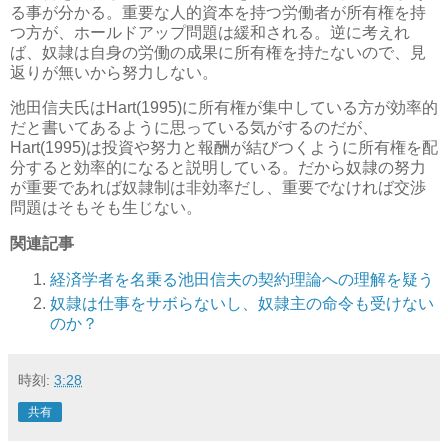
る事が分かる。重要な人的資本を持つ労働者が所有権を持
つ方が、ホールドアップ問題は緩和される。逆に考えれ
ば、奴隷は自身の労働の成果に所有権を持たないので、見
返りが無いから努力しない。
池田信夫氏はHart(1995)に所有権が集中している方が効率的
だと書いてあるように思っている気がするのだが、
Hart(1995)は投資や努力と報酬が結びつくように所有権を配
分すると効率的になると説明している。だから奴隷の努力
が重要であれば奴隷制は非効率だし、重要でなければ交渉
問題はそもそも生じない。
関連記事
経済学者を名乗る池田信夫の契約理論への理解を疑う
奴隷は仕事をサボらないし、奴隷主の命令も受けない
のか？
時刻:
3:28
共有