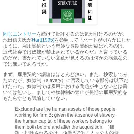
同じエントリー
を続けて批評するのは気が引けるのだが、
池田信夫氏が
Hart(1995)
を参照して『ハートが明らかにした
ように、雇用契約という奇妙な長期契約が結ばれるのは、
近代社会では奴隷が禁止されているからだ』と言っている
のだが、書かれていない文章が見えるのは何かの病気なの
では無いであろうか。
まず、雇用契約の議論はほとんど無い。また、検索してみ
たのだが、奴隷制（slavery）に言及している部分は以下だ
けだった。奴隷制では雇用における問題が生じないとは書
いては無いし、ましてや奴隷制の禁止が長期の雇用契約を
もたらすとも議論していない。
Excluded are the human assets of those people
working for firm B; given the absence of slavery,
the human capital of these workers belongs to
them both before and after the acquisition. （拙
訳：排除されるのは、企業Bで働く人々の人的資