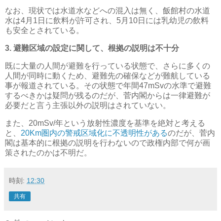
なお、現状では水道水などへの混入は無く、飯館村の水道
水は4月1日に飲料が許可され、5月10日には乳幼児の飲料
も安全とされている。
3. 避難区域の設定に関して、根拠の説明は不十分
既に大量の人間が避難を行っている状態で、さらに多くの
人間が同時に動くため、避難先の確保などが難航している
事が報道されている。その状態で年間47mSvの水準で避難
するべきかは疑問が残るのだが、菅内閣からは一律避難が
必要だと言う主張以外の説明はされていない。
また、20mSv/年という放射性濃度を基準を絶対と考える
と、
20Km圏内の警戒区域化に不透明性がある
のだが、菅内
閣は基本的に根拠の説明を行わないので政権内部で何が画
策されたのかは不明だ。
時刻:
12:30
共有