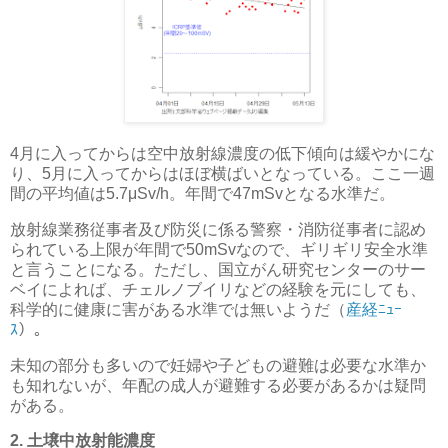
4月に入ってからは空中放射線濃度の低下傾向は緩やかにな
り、5月に入ってからはほぼ横ばいとなっている。ここ一週
間の平均値は5.7μSv/h。年間で47mSvとなる水準だ。
放射線業務従事者及び防災に係る警察・消防従事者に認め
られている上限が年間で50mSvなので、ギリギリ安全水準
と言うことになる。ただし、国立がん研究センターのサー
ベイによれば、チェルノブイリなどの経験を元にしても、
科学的に健康に害がある水準では無いようだ（
産経ﾆｭｰ
ｽ
）。
未知の部分も多いので妊婦や子どもの避難は必要な水準か
も知れないが、年配の成人が避難する必要があるかは疑問
がある。
2. 土壌中放射能濃度